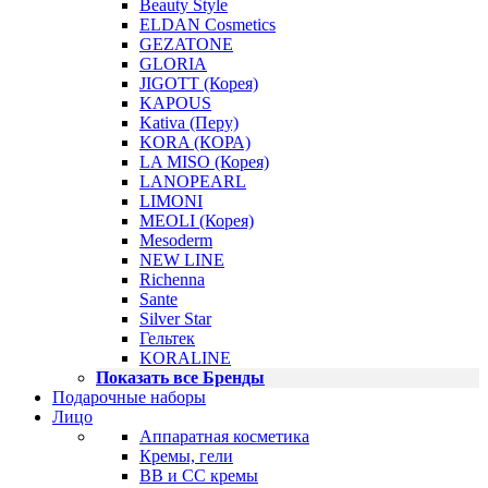
Beauty Style
ELDAN Cosmetics
GEZATONE
GLORIA
JIGOTT (Корея)
KAPOUS
Kativa (Перу)
KORA (КОРА)
LA MISO (Корея)
LANOPEARL
LIMONI
MEOLI (Корея)
Mesoderm
NEW LINE
Richenna
Sante
Silver Star
Гельтек
KORALINE
Показать все Бренды
Подарочные наборы
Лицо
Аппаратная косметика
Кремы, гели
BB и CC кремы