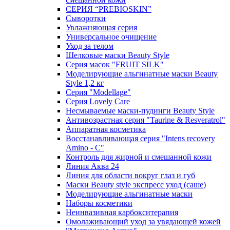
СЕРИЯ “PREBIOSKIN”
Сыворотки
Увлажняющая серия
Универсальное очищение
Уход за телом
Шелковые маски Beauty Style
Серия масок "FRUIT SILK"
Моделирующие альгинатные маски Beauty
Style 1,2 кг
Серия "Modellage"
Cерия Lovely Care
Несмываемые маски-пудинги Beauty Style
Антивозрастная серия "Taurine & Resveratrol"
Аппаратная косметика
Восстанавливающая серия "Intens recovery
Amino - C"
Контроль для жирной и смешанной кожи
Линия Аква 24
Линия для области вокруг глаз и губ
Маски Beauty style экспресс уход (саше)
Моделирующие альгинатные маски
Наборы косметики
Неинвазивная карбокситерапия
Омолаживающий уход за увядающей кожей