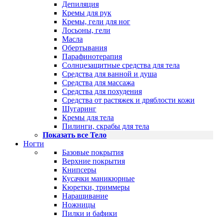
Депиляция
Кремы для рук
Кремы, гели для ног
Лосьоны, гели
Масла
Обертывания
Парафинотерапия
Солнцезащитные средства для тела
Средства для ванной и душа
Средства для массажа
Средства для похудения
Средства от растяжек и дряблости кожи
Шугаринг
Кремы для тела
Пилинги, скрабы для тела
Показать все Тело
Ногти
Базовые покрытия
Верхние покрытия
Книпсеры
Кусачки маникюрные
Кюретки, триммеры
Наращивание
Ножницы
Пилки и бафики