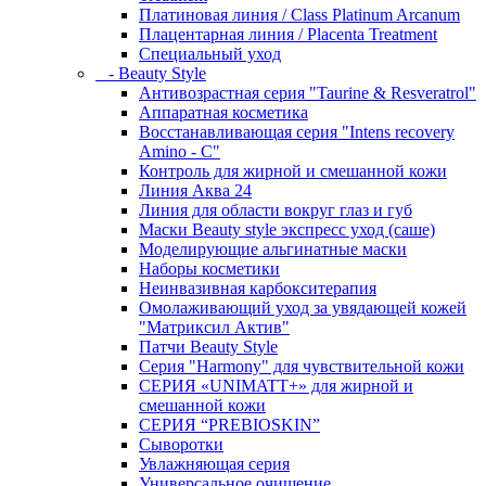
Платиновая линия / Class Platinum Arcanum
Плацентарная линия / Placenta Treatment
Специальный уход
- Beauty Style
Антивозрастная серия "Taurine & Resveratrol"
Аппаратная косметика
Восстанавливающая серия "Intens recovery
Amino - C"
Контроль для жирной и смешанной кожи
Линия Аква 24
Линия для области вокруг глаз и губ
Маски Beauty style экспресс уход (саше)
Моделирующие альгинатные маски
Наборы косметики
Неинвазивная карбокситерапия
Омолаживающий уход за увядающей кожей
"Матриксил Актив"
Патчи Beauty Style
Серия "Harmony" для чувствительной кожи
СЕРИЯ «UNIMATT+» для жирной и
смешанной кожи
СЕРИЯ “PREBIOSKIN”
Сыворотки
Увлажняющая серия
Универсальное очищение