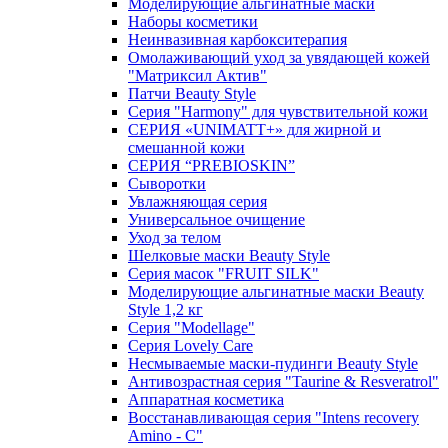
Моделирующие альгинатные маски
Наборы косметики
Неинвазивная карбокситерапия
Омолаживающий уход за увядающей кожей
"Матриксил Актив"
Патчи Beauty Style
Серия "Harmony" для чувствительной кожи
СЕРИЯ «UNIMATT+» для жирной и
смешанной кожи
СЕРИЯ “PREBIOSKIN”
Сыворотки
Увлажняющая серия
Универсальное очищение
Уход за телом
Шелковые маски Beauty Style
Серия масок "FRUIT SILK"
Моделирующие альгинатные маски Beauty
Style 1,2 кг
Серия "Modellage"
Cерия Lovely Care
Несмываемые маски-пудинги Beauty Style
Антивозрастная серия "Taurine & Resveratrol"
Аппаратная косметика
Восстанавливающая серия "Intens recovery
Amino - C"