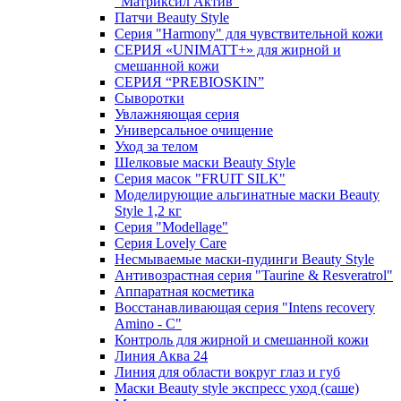
"Матриксил Актив"
Патчи Beauty Style
Серия "Harmony" для чувствительной кожи
СЕРИЯ «UNIMATT+» для жирной и
смешанной кожи
СЕРИЯ “PREBIOSKIN”
Сыворотки
Увлажняющая серия
Универсальное очищение
Уход за телом
Шелковые маски Beauty Style
Серия масок "FRUIT SILK"
Моделирующие альгинатные маски Beauty
Style 1,2 кг
Серия "Modellage"
Cерия Lovely Care
Несмываемые маски-пудинги Beauty Style
Антивозрастная серия "Taurine & Resveratrol"
Аппаратная косметика
Восстанавливающая серия "Intens recovery
Amino - C"
Контроль для жирной и смешанной кожи
Линия Аква 24
Линия для области вокруг глаз и губ
Маски Beauty style экспресс уход (саше)