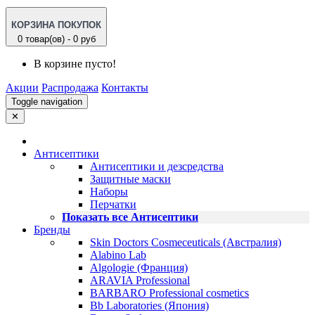
КОРЗИНА ПОКУПОК
0 товар(ов) - 0 руб
В корзине пусто!
Акции
Распродажа
Контакты
Toggle navigation
✕
Антисептики
Антисептики и дезсредства
Защитные маски
Наборы
Перчатки
Показать все Антисептики
Бренды
Skin Doctors Cosmeceuticals (Австралия)
Alabino Lab
Algologie (Франция)
ARAVIA Professional
BARBARO Professional cosmetics
Bb Laboratories (Япония)