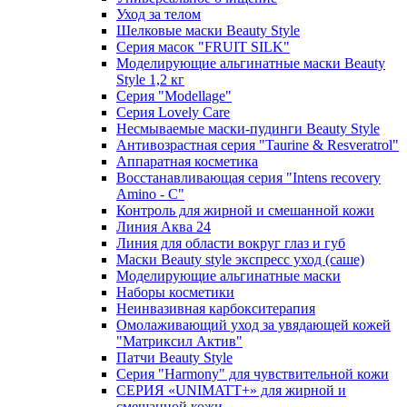
Уход за телом
Шелковые маски Beauty Style
Серия масок "FRUIT SILK"
Моделирующие альгинатные маски Beauty
Style 1,2 кг
Серия "Modellage"
Cерия Lovely Care
Несмываемые маски-пудинги Beauty Style
Антивозрастная серия "Taurine & Resveratrol"
Аппаратная косметика
Восстанавливающая серия "Intens recovery
Amino - C"
Контроль для жирной и смешанной кожи
Линия Аква 24
Линия для области вокруг глаз и губ
Маски Beauty style экспресс уход (саше)
Моделирующие альгинатные маски
Наборы косметики
Неинвазивная карбокситерапия
Омолаживающий уход за увядающей кожей
"Матриксил Актив"
Патчи Beauty Style
Серия "Harmony" для чувствительной кожи
СЕРИЯ «UNIMATT+» для жирной и
смешанной кожи