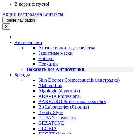
В корзине пусто!
Акции
Распродажа
Контакты
Toggle navigation
✕
Антисептики
Антисептики и дезсредства
Защитные маски
Наборы
Перчатки
Показать все Антисептики
Бренды
Skin Doctors Cosmeceuticals (Австралия)
Alabino Lab
Algologie (Франция)
ARAVIA Professional
BARBARO Professional cosmetics
Bb Laboratories (Япония)
Beauty Style
ELDAN Cosmetics
GEZATONE
GLORIA
JIGOTT (Корея)