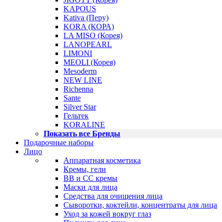
KAPOUS
Kativa (Перу)
KORA (КОРА)
LA MISO (Корея)
LANOPEARL
LIMONI
MEOLI (Корея)
Mesoderm
NEW LINE
Richenna
Sante
Silver Star
Гельтек
KORALINE
Показать все Бренды
Подарочные наборы
Лицо
Аппаратная косметика
Кремы, гели
BB и CC кремы
Маски для лица
Средства для очищения лица
Сыворотки, коктейли, концентраты для лица
Уход за кожей вокруг глаз