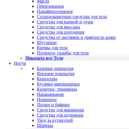
Масла
Обертывания
Парафинотерапия
Солнцезащитные средства для тела
Средства для ванной и душа
Средства для массажа
Средства для похудения
Средства от растяжек и дряблости кожи
Шугаринг
Кремы для тела
Пилинги, скрабы для тела
Показать все Тело
Ногти
Базовые покрытия
Верхние покрытия
Книпсеры
Кусачки маникюрные
Кюретки, триммеры
Наращивание
Ножницы
Пилки и бафики
Средства для маникюра
Средства для педикюра
Уход за кутикулой
Шаберы