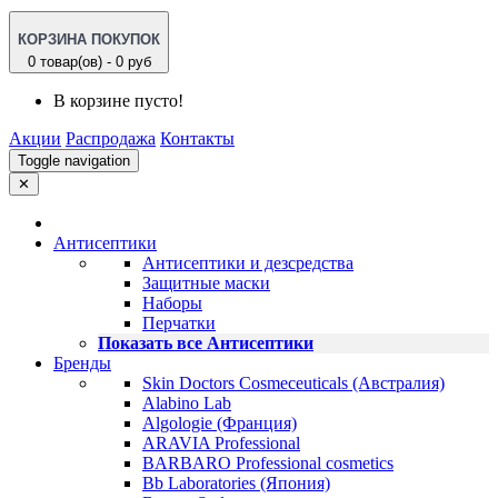
КОРЗИНА ПОКУПОК
0 товар(ов) - 0 руб
В корзине пусто!
Акции
Распродажа
Контакты
Toggle navigation
✕
Антисептики
Антисептики и дезсредства
Защитные маски
Наборы
Перчатки
Показать все Антисептики
Бренды
Skin Doctors Cosmeceuticals (Австралия)
Alabino Lab
Algologie (Франция)
ARAVIA Professional
BARBARO Professional cosmetics
Bb Laboratories (Япония)