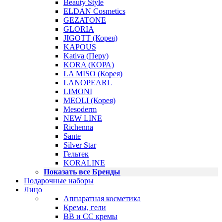
Beauty Style
ELDAN Cosmetics
GEZATONE
GLORIA
JIGOTT (Корея)
KAPOUS
Kativa (Перу)
KORA (КОРА)
LA MISO (Корея)
LANOPEARL
LIMONI
MEOLI (Корея)
Mesoderm
NEW LINE
Richenna
Sante
Silver Star
Гельтек
KORALINE
Показать все Бренды
Подарочные наборы
Лицо
Аппаратная косметика
Кремы, гели
BB и CC кремы