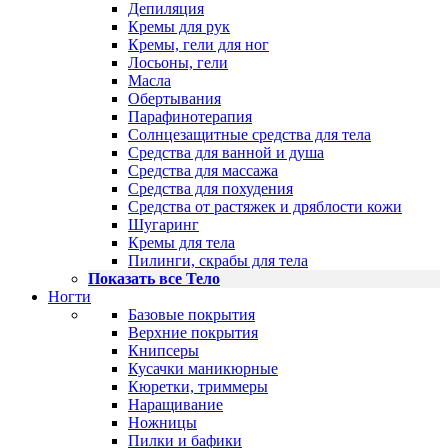
Депиляция
Кремы для рук
Кремы, гели для ног
Лосьоны, гели
Масла
Обертывания
Парафинотерапия
Солнцезащитные средства для тела
Средства для ванной и душа
Средства для массажа
Средства для похудения
Средства от растяжек и дряблости кожи
Шугаринг
Кремы для тела
Пилинги, скрабы для тела
Показать все Тело
Ногти
Базовые покрытия
Верхние покрытия
Книпсеры
Кусачки маникюрные
Кюретки, триммеры
Наращивание
Ножницы
Пилки и бафики