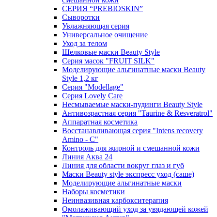
СЕРИЯ “PREBIOSKIN”
Сыворотки
Увлажняющая серия
Универсальное очищение
Уход за телом
Шелковые маски Beauty Style
Серия масок "FRUIT SILK"
Моделирующие альгинатные маски Beauty
Style 1,2 кг
Серия "Modellage"
Cерия Lovely Care
Несмываемые маски-пудинги Beauty Style
Антивозрастная серия "Taurine & Resveratrol"
Аппаратная косметика
Восстанавливающая серия "Intens recovery
Amino - C"
Контроль для жирной и смешанной кожи
Линия Аква 24
Линия для области вокруг глаз и губ
Маски Beauty style экспресс уход (саше)
Моделирующие альгинатные маски
Наборы косметики
Неинвазивная карбокситерапия
Омолаживающий уход за увядающей кожей