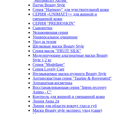
"Матриксил Актив"
Патчи Beauty Style
Серия "Harmony" для чувствительной кожи
СЕРИЯ «UNIMATT+» для жирной и
смешанной кожи
СЕРИЯ “PREBIOSKIN”
Сыворотки
Увлажняющая серия
Универсальное очищение
Уход за телом
Шелковые маски Beauty Style
Серия масок "FRUIT SILK"
Моделирующие альгинатные маски Beauty
Style 1,2 кг
Серия "Modellage"
Cерия Lovely Care
Несмываемые маски-пудинги Beauty Style
Антивозрастная серия "Taurine & Resveratrol"
Аппаратная косметика
Восстанавливающая серия "Intens recovery
Amino - C"
Контроль для жирной и смешанной кожи
Линия Аква 24
Линия для области вокруг глаз и губ
Маски Beauty style экспресс уход (саше)