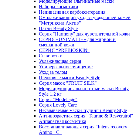
Моделирующие альгинатные маски
Наборы косметики
Неинвазивная карбокситерапия
Омолаживающий уход за увядающей кожей
"Матриксил Актив"
Патчи Beauty Style
Серия "Harmony" для чувствительной кожи
СЕРИЯ «UNIMATT+» для жирной и
смешанной кожи
СЕРИЯ “PREBIOSKIN”
Сыворотки
Увлажняющая серия
Универсальное очищение
Уход за телом
Шелковые маски Beauty Style
Серия масок "FRUIT SILK"
Моделирующие альгинатные маски Beauty
Style 1,2 кг
Серия "Modellage"
Cерия Lovely Care
Несмываемые маски-пудинги Beauty Style
Антивозрастная серия "Taurine & Resveratrol"
Аппаратная косметика
Восстанавливающая серия "Intens recovery
Amino - C"