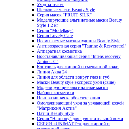
Уход за телом
Шелковые маски Beauty Style
Серия масок "FRUIT SILK"
Моделирующие альгинатные маски Beauty
Style 1,2 кг
Серия "Modellage"
Cерия Lovely Care
Несмываемые маски-пудинги Beauty Style
Антивозрастная серия "Taurine & Resveratrol"
Аппаратная косметика
Восстанавливающая серия "Intens recovery
Amino - C"
Контроль для жирной и смешанной кожи
Линия Аква 24
Линия для области вокруг глаз и губ
Маски Beauty style экспресс уход (саше)
Моделирующие альгинатные маски
Наборы косметики
Неинвазивная карбокситерапия
Омолаживающий уход за увядающей кожей
"Матриксил Актив"
Патчи Beauty Style
Серия "Harmony" для чувствительной кожи
СЕРИЯ «UNIMATT+» для жирной и
смешанной кожи