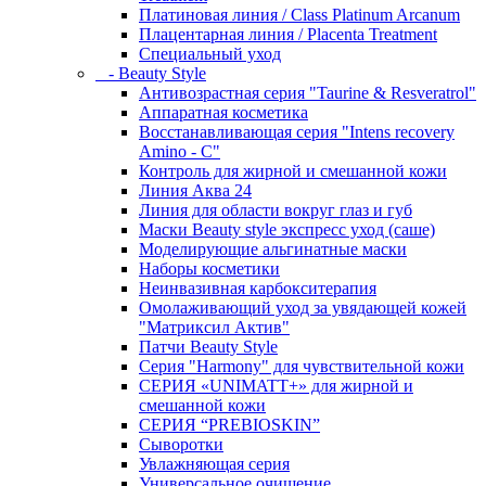
Платиновая линия / Class Platinum Arcanum
Плацентарная линия / Placenta Treatment
Специальный уход
- Beauty Style
Антивозрастная серия "Taurine & Resveratrol"
Аппаратная косметика
Восстанавливающая серия "Intens recovery
Amino - C"
Контроль для жирной и смешанной кожи
Линия Аква 24
Линия для области вокруг глаз и губ
Маски Beauty style экспресс уход (саше)
Моделирующие альгинатные маски
Наборы косметики
Неинвазивная карбокситерапия
Омолаживающий уход за увядающей кожей
"Матриксил Актив"
Патчи Beauty Style
Серия "Harmony" для чувствительной кожи
СЕРИЯ «UNIMATT+» для жирной и
смешанной кожи
СЕРИЯ “PREBIOSKIN”
Сыворотки
Увлажняющая серия
Универсальное очищение