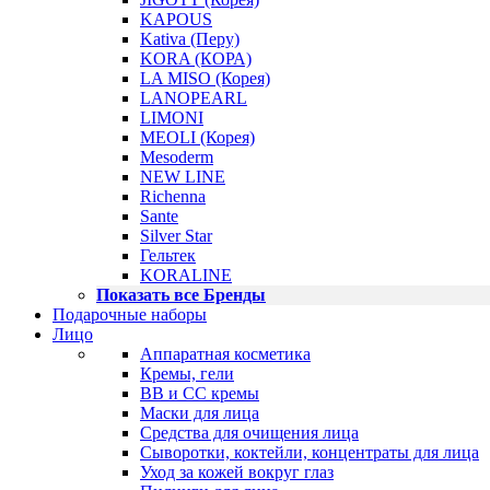
KAPOUS
Kativa (Перу)
KORA (КОРА)
LA MISO (Корея)
LANOPEARL
LIMONI
MEOLI (Корея)
Mesoderm
NEW LINE
Richenna
Sante
Silver Star
Гельтек
KORALINE
Показать все Бренды
Подарочные наборы
Лицо
Аппаратная косметика
Кремы, гели
BB и CC кремы
Маски для лица
Средства для очищения лица
Сыворотки, коктейли, концентраты для лица
Уход за кожей вокруг глаз