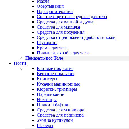
Масла
Обертывания
Парафинотерапия
Солнцезащитные средства для тела
Средства для ванной и душа
Средства для массажа
Средства для похудения
Средства от растяжек и дряблости кожи
Шугаринг
Кремы для тела
Пилинги, скрабы для тела
Показать все Тело
Ногти
Базовые покрытия
Верхние покрытия
Книпсеры
Кусачки маникюрные
Кюретки, триммеры
Наращивание
Ножницы
Пилки и бафики
Средства для маникюра
Средства для педикюра
Уход за кутикулой
Шаберы