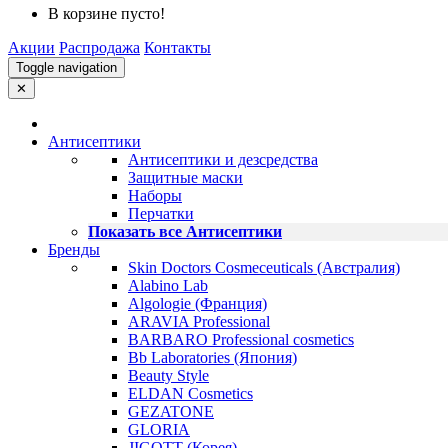
В корзине пусто!
Акции
Распродажа
Контакты
Toggle navigation
✕
Антисептики
Антисептики и дезсредства
Защитные маски
Наборы
Перчатки
Показать все Антисептики
Бренды
Skin Doctors Cosmeceuticals (Австралия)
Alabino Lab
Algologie (Франция)
ARAVIA Professional
BARBARO Professional cosmetics
Bb Laboratories (Япония)
Beauty Style
ELDAN Cosmetics
GEZATONE
GLORIA
JIGOTT (Корея)