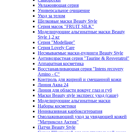
Увлажняющая серия
Универсальное очищение
Уход за телом
Шелковые маски Beauty Style
Серия масок "FRUIT SILK"
Моделирующие альгинатные маски Beauty
Style 1,2 кг
Серия "Modellage"
Cерия Lovely Care
Несмываемые маски-пудинги Beauty Style
Антивозрастная серия "Taurine & Resveratrol"
Аппаратная косметика
Восстанавливающая серия "Intens recovery
Amino - C"
Контроль для жирной и смешанной кожи
Линия Аква 24
Линия для области вокруг глаз и губ
Маски Beauty style экспресс уход (саше)
Моделирующие альгинатные маски
Наборы косметики
Неинвазивная карбокситерапия
Омолаживающий уход за увядающей кожей
"Матриксил Актив"
Патчи Beauty Style