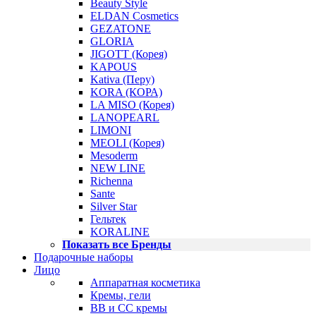
Beauty Style
ELDAN Cosmetics
GEZATONE
GLORIA
JIGOTT (Корея)
KAPOUS
Kativa (Перу)
KORA (КОРА)
LA MISO (Корея)
LANOPEARL
LIMONI
MEOLI (Корея)
Mesoderm
NEW LINE
Richenna
Sante
Silver Star
Гельтек
KORALINE
Показать все Бренды
Подарочные наборы
Лицо
Аппаратная косметика
Кремы, гели
BB и CC кремы