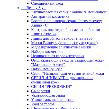
Специальный уход
- Beauty Style
Антивозрастная серия "Taurine & Resveratrol"
Аппаратная косметика
Восстанавливающая серия "Intens recovery
Amino - C"
Контроль для жирной и смешанной кожи
Линия Аква 24
Линия для области вокруг глаз и губ
Маски Beauty style экспресс уход (саше)
Моделирующие альгинатные маски
Наборы косметики
Неинвазивная карбокситерапия
Омолаживающий уход за увядающей кожей
"Матриксил Актив"
Патчи Beauty Style
Серия "Harmony" для чувствительной кожи
СЕРИЯ «UNIMATT+» для жирной и
смешанной кожи
СЕРИЯ “PREBIOSKIN”
Сыворотки
Увлажняющая серия
Универсальное очищение
Уход за телом
Шелковые маски Beauty Style