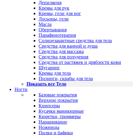
Депиляция
Кремы для рук
Кремы, гели для ног
Лосьоны, гели
Масла
Обертывания
Парафинотерапия
Солнцезащитные средства для тела
Средства для ванной и душа
Средства для массажа
Средства для похудения
Средства от растяжек и дряблости кожи
Шугаринг
Кремы для тела
Пилинги, скрабы для тела
Показать все Тело
Ногти
Базовые покрытия
Верхние покрытия
Книпсеры
Кусачки маникюрные
Кюретки, триммеры
Наращивание
Ножницы
Пилки и бафики