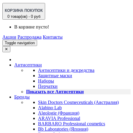
КОРЗИНА ПОКУПОК
0 товар(ов) - 0 руб
В корзине пусто!
Акции
Распродажа
Контакты
Toggle navigation
✕
Антисептики
Антисептики и дезсредства
Защитные маски
Наборы
Перчатки
Показать все Антисептики
Бренды
Skin Doctors Cosmeceuticals (Австралия)
Alabino Lab
Algologie (Франция)
ARAVIA Professional
BARBARO Professional cosmetics
Bb Laboratories (Япония)