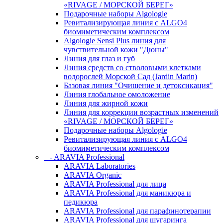
«RIVAGE / МОРСКОЙ БЕРЕГ»
Подарочные наборы Algologie
Ревитализирующая линия с ALGO4
биомиметическим комплексом
Algologie Sensi Plus линия для
чувcтвительной кожи "Дюны"
Линия для глаз и губ
Линия средств со стволовыми клетками
водорослей Морской Сад (Jardin Marin)
Базовая линия "Очищение и детоксикация"
Линия глобальное омоложение
Линия для жирной кожи
Линия для коррекции возрастных изменений
«RIVAGE / МОРСКОЙ БЕРЕГ»
Подарочные наборы Algologie
Ревитализирующая линия с ALGO4
биомиметическим комплексом
- ARAVIA Professional
ARAVIA Laboratories
ARAVIA Organic
ARAVIA Professional для лица
ARAVIA Professional для маникюра и
педикюра
ARAVIA Professional для парафинотерапии
ARAVIA Professional для шугаринга