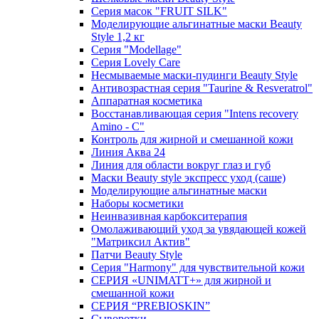
Серия масок "FRUIT SILK"
Моделирующие альгинатные маски Beauty
Style 1,2 кг
Серия "Modellage"
Cерия Lovely Care
Несмываемые маски-пудинги Beauty Style
Антивозрастная серия "Taurine & Resveratrol"
Аппаратная косметика
Восстанавливающая серия "Intens recovery
Amino - C"
Контроль для жирной и смешанной кожи
Линия Аква 24
Линия для области вокруг глаз и губ
Маски Beauty style экспресс уход (саше)
Моделирующие альгинатные маски
Наборы косметики
Неинвазивная карбокситерапия
Омолаживающий уход за увядающей кожей
"Матриксил Актив"
Патчи Beauty Style
Серия "Harmony" для чувствительной кожи
СЕРИЯ «UNIMATT+» для жирной и
смешанной кожи
СЕРИЯ “PREBIOSKIN”
Сыворотки