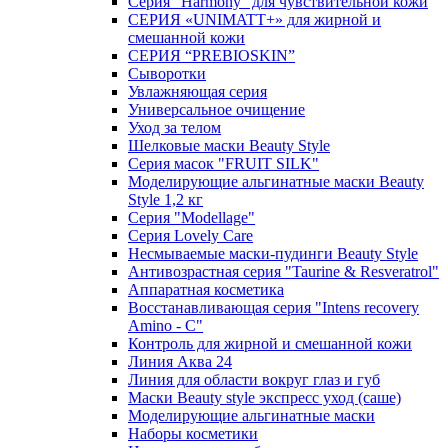
Серия "Harmony" для чувствительной кожи
СЕРИЯ «UNIMATT+» для жирной и
смешанной кожи
СЕРИЯ “PREBIOSKIN”
Сыворотки
Увлажняющая серия
Универсальное очищение
Уход за телом
Шелковые маски Beauty Style
Серия масок "FRUIT SILK"
Моделирующие альгинатные маски Beauty
Style 1,2 кг
Серия "Modellage"
Cерия Lovely Care
Несмываемые маски-пудинги Beauty Style
Антивозрастная серия "Taurine & Resveratrol"
Аппаратная косметика
Восстанавливающая серия "Intens recovery
Amino - C"
Контроль для жирной и смешанной кожи
Линия Аква 24
Линия для области вокруг глаз и губ
Маски Beauty style экспресс уход (саше)
Моделирующие альгинатные маски
Наборы косметики