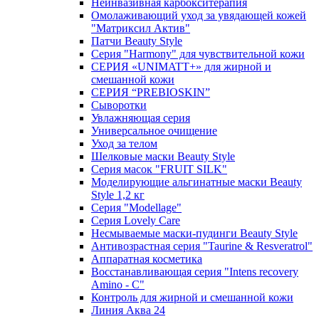
Неинвазивная карбокситерапия
Омолаживающий уход за увядающей кожей
"Матриксил Актив"
Патчи Beauty Style
Серия "Harmony" для чувствительной кожи
СЕРИЯ «UNIMATT+» для жирной и
смешанной кожи
СЕРИЯ “PREBIOSKIN”
Сыворотки
Увлажняющая серия
Универсальное очищение
Уход за телом
Шелковые маски Beauty Style
Серия масок "FRUIT SILK"
Моделирующие альгинатные маски Beauty
Style 1,2 кг
Серия "Modellage"
Cерия Lovely Care
Несмываемые маски-пудинги Beauty Style
Антивозрастная серия "Taurine & Resveratrol"
Аппаратная косметика
Восстанавливающая серия "Intens recovery
Amino - C"
Контроль для жирной и смешанной кожи
Линия Аква 24