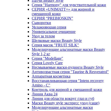
Патчи Beauty Style
Серия "Harmony" для чувствительной кожи
СЕРИЯ «UNIMATT+» для жирной и
смешанной кожи
СЕРИЯ “PREBIOSKIN”
Сыворотки
Увлажняющая серия
Универсальное очищение
Уход за телом
Шелковые маски Beauty Style
Серия масок "FRUIT SILK"
Моделирующие альгинатные маски Beauty
Style 1,2 кг
Серия "Modellage"
Cерия Lovely Care
Несмываемые маски-пудинги Beauty Style
Антивозрастная серия "Taurine & Resveratrol"
Аппаратная косметика
Восстанавливающая серия "Intens recovery
Amino - C"
Контроль для жирной и смешанной кожи
Линия Аква 24
Линия для области вокруг глаз и губ
Маски Beauty style экспресс уход (саше)
Моделирующие альгинатные маски