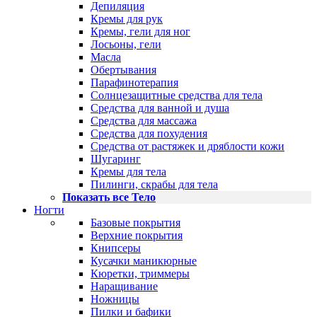
Депиляция
Кремы для рук
Кремы, гели для ног
Лосьоны, гели
Масла
Обертывания
Парафинотерапия
Солнцезащитные средства для тела
Средства для ванной и душа
Средства для массажа
Средства для похудения
Средства от растяжек и дряблости кожи
Шугаринг
Кремы для тела
Пилинги, скрабы для тела
Показать все Тело
Ногти
Базовые покрытия
Верхние покрытия
Книпсеры
Кусачки маникюрные
Кюретки, триммеры
Наращивание
Ножницы
Пилки и бафики