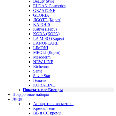
Beauty Style
ELDAN Cosmetics
GEZATONE
GLORIA
JIGOTT (Корея)
KAPOUS
Kativa (Перу)
KORA (КОРА)
LA MISO (Корея)
LANOPEARL
LIMONI
MEOLI (Корея)
Mesoderm
NEW LINE
Richenna
Sante
Silver Star
Гельтек
KORALINE
Показать все Бренды
Подарочные наборы
Лицо
Аппаратная косметика
Кремы, гели
BB и CC кремы