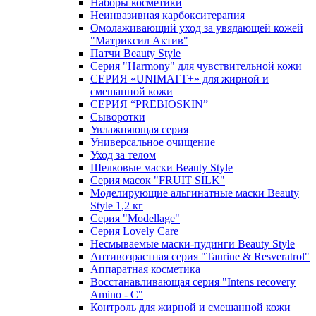
Наборы косметики
Неинвазивная карбокситерапия
Омолаживающий уход за увядающей кожей
"Матриксил Актив"
Патчи Beauty Style
Серия "Harmony" для чувствительной кожи
СЕРИЯ «UNIMATT+» для жирной и
смешанной кожи
СЕРИЯ “PREBIOSKIN”
Сыворотки
Увлажняющая серия
Универсальное очищение
Уход за телом
Шелковые маски Beauty Style
Серия масок "FRUIT SILK"
Моделирующие альгинатные маски Beauty
Style 1,2 кг
Серия "Modellage"
Cерия Lovely Care
Несмываемые маски-пудинги Beauty Style
Антивозрастная серия "Taurine & Resveratrol"
Аппаратная косметика
Восстанавливающая серия "Intens recovery
Amino - C"
Контроль для жирной и смешанной кожи