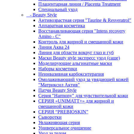
Плацентарная линия / Placenta Treatment
Специальный уход
- Beauty Style
Антивозрастная серия "Taurine & Resveratrol"
Аппаратная косметика
Восстанавливающая серия "Intens recovery
Amino - C"
Контроль для жирной и смешанной кожи
Линия Аква 24
Линия для области вокруг глаз и губ
Маски Beauty style экспресс уход (саше)
Моделирующие альгинатные маски
Наборы косметики
Неинвазивная карбокситерапия
Омолаживающий уход за увядающей кожей
"Матриксил Актив"
Патчи Beauty Style
Серия "Harmony" для чувствительной кожи
СЕРИЯ «UNIMATT+» для жирной и
смешанной кожи
СЕРИЯ “PREBIOSKIN”
Сыворотки
Увлажняющая серия
Универсальное очищение
Уход за телом