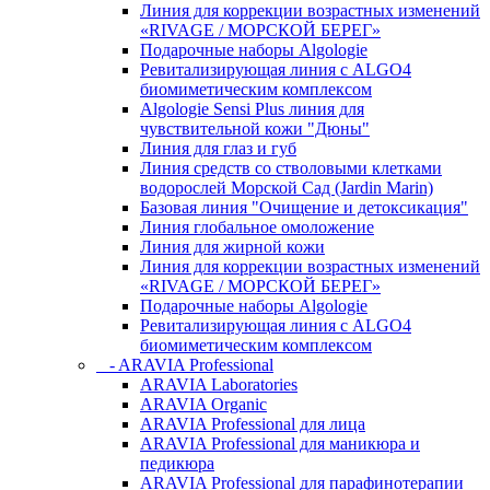
Линия для коррекции возрастных изменений
«RIVAGE / МОРСКОЙ БЕРЕГ»
Подарочные наборы Algologie
Ревитализирующая линия с ALGO4
биомиметическим комплексом
Algologie Sensi Plus линия для
чувcтвительной кожи "Дюны"
Линия для глаз и губ
Линия средств со стволовыми клетками
водорослей Морской Сад (Jardin Marin)
Базовая линия "Очищение и детоксикация"
Линия глобальное омоложение
Линия для жирной кожи
Линия для коррекции возрастных изменений
«RIVAGE / МОРСКОЙ БЕРЕГ»
Подарочные наборы Algologie
Ревитализирующая линия с ALGO4
биомиметическим комплексом
- ARAVIA Professional
ARAVIA Laboratories
ARAVIA Organic
ARAVIA Professional для лица
ARAVIA Professional для маникюра и
педикюра
ARAVIA Professional для парафинотерапии