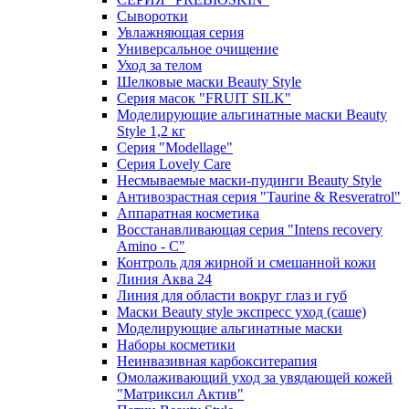
Сыворотки
Увлажняющая серия
Универсальное очищение
Уход за телом
Шелковые маски Beauty Style
Серия масок "FRUIT SILK"
Моделирующие альгинатные маски Beauty
Style 1,2 кг
Серия "Modellage"
Cерия Lovely Care
Несмываемые маски-пудинги Beauty Style
Антивозрастная серия "Taurine & Resveratrol"
Аппаратная косметика
Восстанавливающая серия "Intens recovery
Amino - C"
Контроль для жирной и смешанной кожи
Линия Аква 24
Линия для области вокруг глаз и губ
Маски Beauty style экспресс уход (саше)
Моделирующие альгинатные маски
Наборы косметики
Неинвазивная карбокситерапия
Омолаживающий уход за увядающей кожей
"Матриксил Актив"