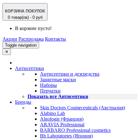
КОРЗИНА ПОКУПОК
0 товар(ов) - 0 руб
В корзине пусто!
Акции
Распродажа
Контакты
Toggle navigation
✕
Антисептики
Антисептики и дезсредства
Защитные маски
Наборы
Перчатки
Показать все Антисептики
Бренды
Skin Doctors Cosmeceuticals (Австралия)
Alabino Lab
Algologie (Франция)
ARAVIA Professional
BARBARO Professional cosmetics
Bb Laboratories (Япония)