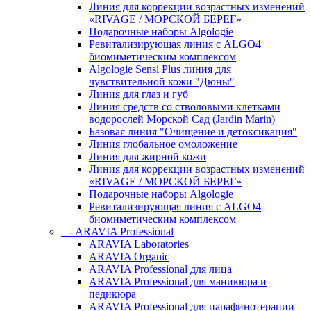
Линия для коррекции возрастных изменений
«RIVAGE / МОРСКОЙ БЕРЕГ»
Подарочные наборы Algologie
Ревитализирующая линия с ALGO4
биомиметическим комплексом
Algologie Sensi Plus линия для
чувcтвительной кожи "Дюны"
Линия для глаз и губ
Линия средств со стволовыми клетками
водорослей Морской Сад (Jardin Marin)
Базовая линия "Очищение и детоксикация"
Линия глобальное омоложение
Линия для жирной кожи
Линия для коррекции возрастных изменений
«RIVAGE / МОРСКОЙ БЕРЕГ»
Подарочные наборы Algologie
Ревитализирующая линия с ALGO4
биомиметическим комплексом
- ARAVIA Professional
ARAVIA Laboratories
ARAVIA Organic
ARAVIA Professional для лица
ARAVIA Professional для маникюра и
педикюра
ARAVIA Professional для парафинотерапии