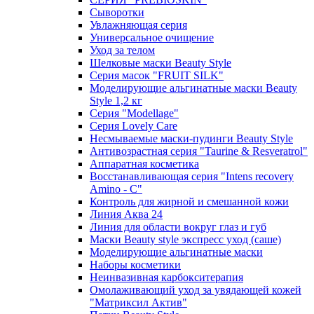
Сыворотки
Увлажняющая серия
Универсальное очищение
Уход за телом
Шелковые маски Beauty Style
Серия масок "FRUIT SILK"
Моделирующие альгинатные маски Beauty
Style 1,2 кг
Серия "Modellage"
Cерия Lovely Care
Несмываемые маски-пудинги Beauty Style
Антивозрастная серия "Taurine & Resveratrol"
Аппаратная косметика
Восстанавливающая серия "Intens recovery
Amino - C"
Контроль для жирной и смешанной кожи
Линия Аква 24
Линия для области вокруг глаз и губ
Маски Beauty style экспресс уход (саше)
Моделирующие альгинатные маски
Наборы косметики
Неинвазивная карбокситерапия
Омолаживающий уход за увядающей кожей
"Матриксил Актив"