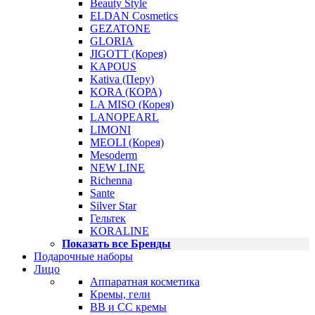
Beauty Style
ELDAN Cosmetics
GEZATONE
GLORIA
JIGOTT (Корея)
KAPOUS
Kativa (Перу)
KORA (КОРА)
LA MISO (Корея)
LANOPEARL
LIMONI
MEOLI (Корея)
Mesoderm
NEW LINE
Richenna
Sante
Silver Star
Гельтек
KORALINE
Показать все Бренды
Подарочные наборы
Лицо
Аппаратная косметика
Кремы, гели
BB и CC кремы