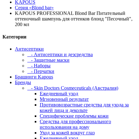
KAPOUS
Серия «Blond bar»
KAPOUS PROFESSIONAL Blond Bar Питательный
оттеночный шампунь для оттенков блонд "Песочный",
200 мл
Категории
Антисептики
- Антисептики и дезсредства
- Защитные маски
- Наборы
- Перчатки
Брашинги Kapous
Бренды
- Skin Doctors Cosmeceuticals (Австралия)
Ежедневный уход
Мгновенный результат
Противовозрастные средства для ухода за
кожей лица и декольте
Специфические проблемы кожи
Средства для профессионального
использования на дому
Уход за кожей вокруг глаз
Ежедневный уход