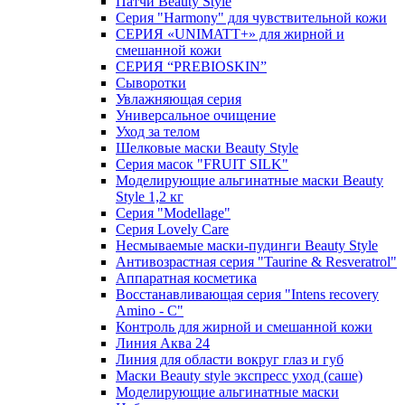
Патчи Beauty Style
Серия "Harmony" для чувствительной кожи
СЕРИЯ «UNIMATT+» для жирной и
смешанной кожи
СЕРИЯ “PREBIOSKIN”
Сыворотки
Увлажняющая серия
Универсальное очищение
Уход за телом
Шелковые маски Beauty Style
Серия масок "FRUIT SILK"
Моделирующие альгинатные маски Beauty
Style 1,2 кг
Серия "Modellage"
Cерия Lovely Care
Несмываемые маски-пудинги Beauty Style
Антивозрастная серия "Taurine & Resveratrol"
Аппаратная косметика
Восстанавливающая серия "Intens recovery
Amino - C"
Контроль для жирной и смешанной кожи
Линия Аква 24
Линия для области вокруг глаз и губ
Маски Beauty style экспресс уход (саше)
Моделирующие альгинатные маски