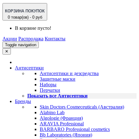
КОРЗИНА ПОКУПОК
0 товар(ов) - 0 руб
В корзине пусто!
Акции
Распродажа
Контакты
Toggle navigation
✕
Антисептики
Антисептики и дезсредства
Защитные маски
Наборы
Перчатки
Показать все Антисептики
Бренды
Skin Doctors Cosmeceuticals (Австралия)
Alabino Lab
Algologie (Франция)
ARAVIA Professional
BARBARO Professional cosmetics
Bb Laboratories (Япония)