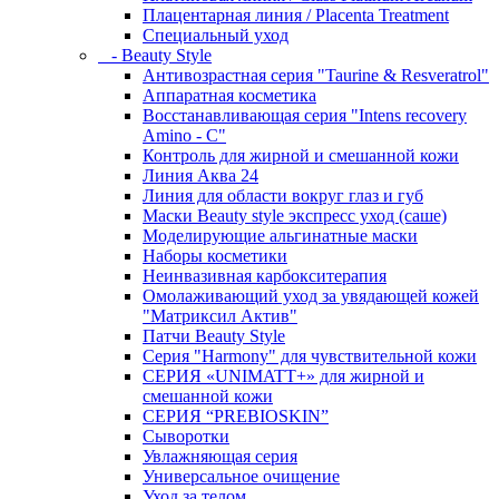
Плацентарная линия / Placenta Treatment
Специальный уход
- Beauty Style
Антивозрастная серия "Taurine & Resveratrol"
Аппаратная косметика
Восстанавливающая серия "Intens recovery
Amino - C"
Контроль для жирной и смешанной кожи
Линия Аква 24
Линия для области вокруг глаз и губ
Маски Beauty style экспресс уход (саше)
Моделирующие альгинатные маски
Наборы косметики
Неинвазивная карбокситерапия
Омолаживающий уход за увядающей кожей
"Матриксил Актив"
Патчи Beauty Style
Серия "Harmony" для чувствительной кожи
СЕРИЯ «UNIMATT+» для жирной и
смешанной кожи
СЕРИЯ “PREBIOSKIN”
Сыворотки
Увлажняющая серия
Универсальное очищение
Уход за телом