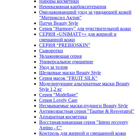
Наборы косметики
Неинвазивная карбокситерапия
Омолаживающий уход за увядающей кожей
"Матриксил Актив"
Патчи Beauty Style
Серия "Harmony" для чувствительной кожи
СЕРИЯ «UNIMATT+» для жирной и
смешанной кожи
СЕРИЯ “PREBIOSKIN”
Сыворотки
Увлажняющая серия
Универсальное очищение
Уход за телом
Шелковые маски Beauty Style
Серия масок "FRUIT SILK"
Моделирующие альгинатные маски Beauty
Style 1,2 кг
Серия "Modellage"
Cерия Lovely Care
Несмываемые маски-пудинги Beauty Style
Антивозрастная серия "Taurine & Resveratrol"
Аппаратная косметика
Восстанавливающая серия "Intens recovery
Amino - C"
Контроль для жирной и смешанной кожи