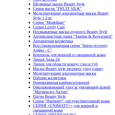
Шелковые маски Beauty Style
Серия масок "FRUIT SILK"
Моделирующие альгинатные маски Beauty
Style 1,2 кг
Серия "Modellage"
Cерия Lovely Care
Несмываемые маски-пудинги Beauty Style
Антивозрастная серия "Taurine & Resveratrol"
Аппаратная косметика
Восстанавливающая серия "Intens recovery
Amino - C"
Контроль для жирной и смешанной кожи
Линия Аква 24
Линия для области вокруг глаз и губ
Маски Beauty style экспресс уход (саше)
Моделирующие альгинатные маски
Наборы косметики
Неинвазивная карбокситерапия
Омолаживающий уход за увядающей кожей
"Матриксил Актив"
Патчи Beauty Style
Серия "Harmony" для чувствительной кожи
СЕРИЯ «UNIMATT+» для жирной и
смешанной кожи
СЕРИЯ “PREBIOSKIN”