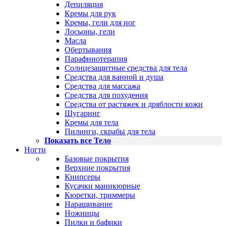
Депиляция
Кремы для рук
Кремы, гели для ног
Лосьоны, гели
Масла
Обертывания
Парафинотерапия
Солнцезащитные средства для тела
Средства для ванной и душа
Средства для массажа
Средства для похудения
Средства от растяжек и дряблости кожи
Шугаринг
Кремы для тела
Пилинги, скрабы для тела
Показать все Тело
Ногти
Базовые покрытия
Верхние покрытия
Книпсеры
Кусачки маникюрные
Кюретки, триммеры
Наращивание
Ножницы
Пилки и бафики