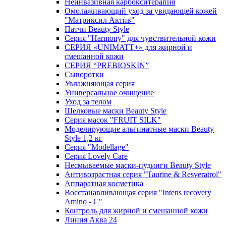
Неинвазивная карбокситерапия
Омолаживающий уход за увядающей кожей
"Матриксил Актив"
Патчи Beauty Style
Серия "Harmony" для чувствительной кожи
СЕРИЯ «UNIMATT+» для жирной и
смешанной кожи
СЕРИЯ “PREBIOSKIN”
Сыворотки
Увлажняющая серия
Универсальное очищение
Уход за телом
Шелковые маски Beauty Style
Серия масок "FRUIT SILK"
Моделирующие альгинатные маски Beauty
Style 1,2 кг
Серия "Modellage"
Cерия Lovely Care
Несмываемые маски-пудинги Beauty Style
Антивозрастная серия "Taurine & Resveratrol"
Аппаратная косметика
Восстанавливающая серия "Intens recovery
Amino - C"
Контроль для жирной и смешанной кожи
Линия Аква 24