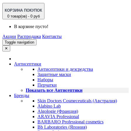
КОРЗИНА ПОКУПОК
0 товар(ов) - 0 руб
В корзине пусто!
Акции
Распродажа
Контакты
Toggle navigation
✕
Антисептики
Антисептики и дезсредства
Защитные маски
Наборы
Перчатки
Показать все Антисептики
Бренды
Skin Doctors Cosmeceuticals (Австралия)
Alabino Lab
Algologie (Франция)
ARAVIA Professional
BARBARO Professional cosmetics
Bb Laboratories (Япония)