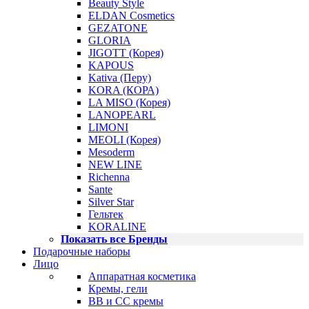
Beauty Style
ELDAN Cosmetics
GEZATONE
GLORIA
JIGOTT (Корея)
KAPOUS
Kativa (Перу)
KORA (КОРА)
LA MISO (Корея)
LANOPEARL
LIMONI
MEOLI (Корея)
Mesoderm
NEW LINE
Richenna
Sante
Silver Star
Гельтек
KORALINE
Показать все Бренды
Подарочные наборы
Лицо
Аппаратная косметика
Кремы, гели
BB и CC кремы