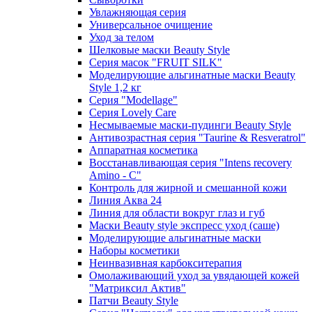
Увлажняющая серия
Универсальное очищение
Уход за телом
Шелковые маски Beauty Style
Серия масок "FRUIT SILK"
Моделирующие альгинатные маски Beauty
Style 1,2 кг
Серия "Modellage"
Cерия Lovely Care
Несмываемые маски-пудинги Beauty Style
Антивозрастная серия "Taurine & Resveratrol"
Аппаратная косметика
Восстанавливающая серия "Intens recovery
Amino - C"
Контроль для жирной и смешанной кожи
Линия Аква 24
Линия для области вокруг глаз и губ
Маски Beauty style экспресс уход (саше)
Моделирующие альгинатные маски
Наборы косметики
Неинвазивная карбокситерапия
Омолаживающий уход за увядающей кожей
"Матриксил Актив"
Патчи Beauty Style