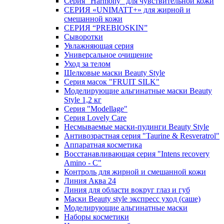
Серия "Harmony" для чувствительной кожи
СЕРИЯ «UNIMATT+» для жирной и
смешанной кожи
СЕРИЯ “PREBIOSKIN”
Сыворотки
Увлажняющая серия
Универсальное очищение
Уход за телом
Шелковые маски Beauty Style
Серия масок "FRUIT SILK"
Моделирующие альгинатные маски Beauty
Style 1,2 кг
Серия "Modellage"
Cерия Lovely Care
Несмываемые маски-пудинги Beauty Style
Антивозрастная серия "Taurine & Resveratrol"
Аппаратная косметика
Восстанавливающая серия "Intens recovery
Amino - C"
Контроль для жирной и смешанной кожи
Линия Аква 24
Линия для области вокруг глаз и губ
Маски Beauty style экспресс уход (саше)
Моделирующие альгинатные маски
Наборы косметики