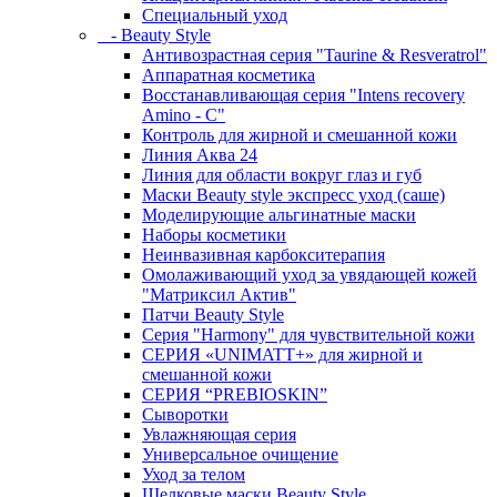
Специальный уход
- Beauty Style
Антивозрастная серия "Taurine & Resveratrol"
Аппаратная косметика
Восстанавливающая серия "Intens recovery
Amino - C"
Контроль для жирной и смешанной кожи
Линия Аква 24
Линия для области вокруг глаз и губ
Маски Beauty style экспресс уход (саше)
Моделирующие альгинатные маски
Наборы косметики
Неинвазивная карбокситерапия
Омолаживающий уход за увядающей кожей
"Матриксил Актив"
Патчи Beauty Style
Серия "Harmony" для чувствительной кожи
СЕРИЯ «UNIMATT+» для жирной и
смешанной кожи
СЕРИЯ “PREBIOSKIN”
Сыворотки
Увлажняющая серия
Универсальное очищение
Уход за телом
Шелковые маски Beauty Style