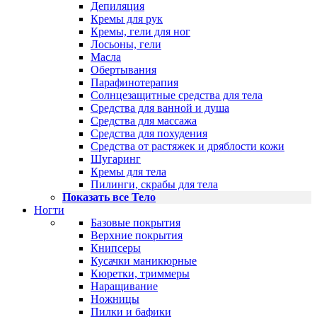
Депиляция
Кремы для рук
Кремы, гели для ног
Лосьоны, гели
Масла
Обертывания
Парафинотерапия
Солнцезащитные средства для тела
Средства для ванной и душа
Средства для массажа
Средства для похудения
Средства от растяжек и дряблости кожи
Шугаринг
Кремы для тела
Пилинги, скрабы для тела
Показать все Тело
Ногти
Базовые покрытия
Верхние покрытия
Книпсеры
Кусачки маникюрные
Кюретки, триммеры
Наращивание
Ножницы
Пилки и бафики