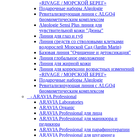
«RIVAGE / МОРСКОЙ БЕРЕГ»
Подарочные наборы Algologie
Ревитализирующая линия с ALGO4
биомиметическим комплексом
Algologie Sensi Plus линия для
чувcтвительной кожи "Дюны"
Линия для глаз и губ
Линия средств со стволовыми клетками
водорослей Морской Сад (Jardin Marin)
Базовая линия "Очищение и детоксикация"
Линия глобальное омоложение
Линия для жирной кожи
Линия для коррекции возрастных изменений
«RIVAGE / МОРСКОЙ БЕРЕГ»
Подарочные наборы Algologie
Ревитализирующая линия с ALGO4
биомиметическим комплексом
- ARAVIA Professional
ARAVIA Laboratories
ARAVIA Organic
ARAVIA Professional для лица
ARAVIA Professional для маникюра и
педикюра
ARAVIA Professional для парафинотерапии
ARAVIA Professional для шугаринга