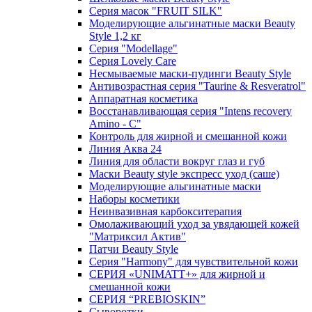
Серия масок "FRUIT SILK"
Моделирующие альгинатные маски Beauty
Style 1,2 кг
Серия "Modellage"
Cерия Lovely Care
Несмываемые маски-пудинги Beauty Style
Антивозрастная серия "Taurine & Resveratrol"
Аппаратная косметика
Восстанавливающая серия "Intens recovery
Amino - C"
Контроль для жирной и смешанной кожи
Линия Аква 24
Линия для области вокруг глаз и губ
Маски Beauty style экспресс уход (саше)
Моделирующие альгинатные маски
Наборы косметики
Неинвазивная карбокситерапия
Омолаживающий уход за увядающей кожей
"Матриксил Актив"
Патчи Beauty Style
Серия "Harmony" для чувствительной кожи
СЕРИЯ «UNIMATT+» для жирной и
смешанной кожи
СЕРИЯ “PREBIOSKIN”
Сыворотки