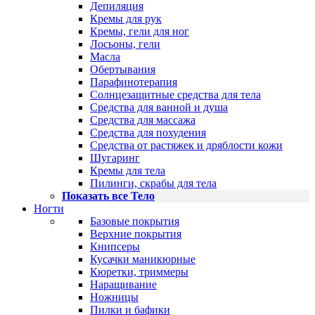
Депиляция
Кремы для рук
Кремы, гели для ног
Лосьоны, гели
Масла
Обертывания
Парафинотерапия
Солнцезащитные средства для тела
Средства для ванной и душа
Средства для массажа
Средства для похудения
Средства от растяжек и дряблости кожи
Шугаринг
Кремы для тела
Пилинги, скрабы для тела
Показать все Тело
Ногти
Базовые покрытия
Верхние покрытия
Книпсеры
Кусачки маникюрные
Кюретки, триммеры
Наращивание
Ножницы
Пилки и бафики