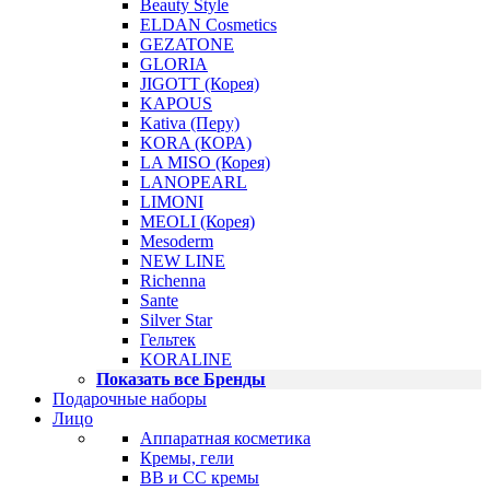
Beauty Style
ELDAN Cosmetics
GEZATONE
GLORIA
JIGOTT (Корея)
KAPOUS
Kativa (Перу)
KORA (КОРА)
LA MISO (Корея)
LANOPEARL
LIMONI
MEOLI (Корея)
Mesoderm
NEW LINE
Richenna
Sante
Silver Star
Гельтек
KORALINE
Показать все Бренды
Подарочные наборы
Лицо
Аппаратная косметика
Кремы, гели
BB и CC кремы