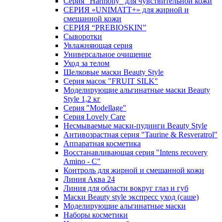
Серия "Harmony" для чувствительной кожи
СЕРИЯ «UNIMATT+» для жирной и
смешанной кожи
СЕРИЯ “PREBIOSKIN”
Сыворотки
Увлажняющая серия
Универсальное очищение
Уход за телом
Шелковые маски Beauty Style
Серия масок "FRUIT SILK"
Моделирующие альгинатные маски Beauty
Style 1,2 кг
Серия "Modellage"
Cерия Lovely Care
Несмываемые маски-пудинги Beauty Style
Антивозрастная серия "Taurine & Resveratrol"
Аппаратная косметика
Восстанавливающая серия "Intens recovery
Amino - C"
Контроль для жирной и смешанной кожи
Линия Аква 24
Линия для области вокруг глаз и губ
Маски Beauty style экспресс уход (саше)
Моделирующие альгинатные маски
Наборы косметики