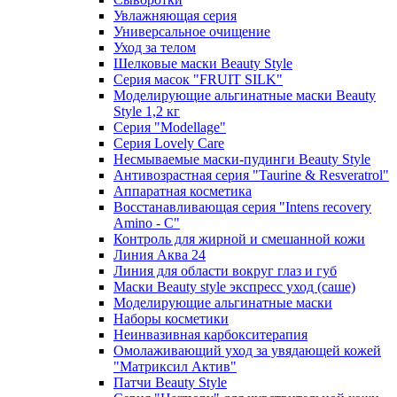
Увлажняющая серия
Универсальное очищение
Уход за телом
Шелковые маски Beauty Style
Серия масок "FRUIT SILK"
Моделирующие альгинатные маски Beauty
Style 1,2 кг
Серия "Modellage"
Cерия Lovely Care
Несмываемые маски-пудинги Beauty Style
Антивозрастная серия "Taurine & Resveratrol"
Аппаратная косметика
Восстанавливающая серия "Intens recovery
Amino - C"
Контроль для жирной и смешанной кожи
Линия Аква 24
Линия для области вокруг глаз и губ
Маски Beauty style экспресс уход (саше)
Моделирующие альгинатные маски
Наборы косметики
Неинвазивная карбокситерапия
Омолаживающий уход за увядающей кожей
"Матриксил Актив"
Патчи Beauty Style