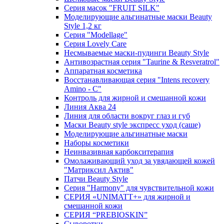
Серия масок "FRUIT SILK"
Моделирующие альгинатные маски Beauty
Style 1,2 кг
Серия "Modellage"
Cерия Lovely Care
Несмываемые маски-пудинги Beauty Style
Антивозрастная серия "Taurine & Resveratrol"
Аппаратная косметика
Восстанавливающая серия "Intens recovery
Amino - C"
Контроль для жирной и смешанной кожи
Линия Аква 24
Линия для области вокруг глаз и губ
Маски Beauty style экспресс уход (саше)
Моделирующие альгинатные маски
Наборы косметики
Неинвазивная карбокситерапия
Омолаживающий уход за увядающей кожей
"Матриксил Актив"
Патчи Beauty Style
Серия "Harmony" для чувствительной кожи
СЕРИЯ «UNIMATT+» для жирной и
смешанной кожи
СЕРИЯ “PREBIOSKIN”
Сыворотки