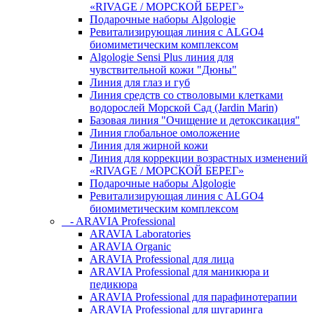
«RIVAGE / МОРСКОЙ БЕРЕГ»
Подарочные наборы Algologie
Ревитализирующая линия с ALGO4
биомиметическим комплексом
Algologie Sensi Plus линия для
чувcтвительной кожи "Дюны"
Линия для глаз и губ
Линия средств со стволовыми клетками
водорослей Морской Сад (Jardin Marin)
Базовая линия "Очищение и детоксикация"
Линия глобальное омоложение
Линия для жирной кожи
Линия для коррекции возрастных изменений
«RIVAGE / МОРСКОЙ БЕРЕГ»
Подарочные наборы Algologie
Ревитализирующая линия с ALGO4
биомиметическим комплексом
- ARAVIA Professional
ARAVIA Laboratories
ARAVIA Organic
ARAVIA Professional для лица
ARAVIA Professional для маникюра и
педикюра
ARAVIA Professional для парафинотерапии
ARAVIA Professional для шугаринга