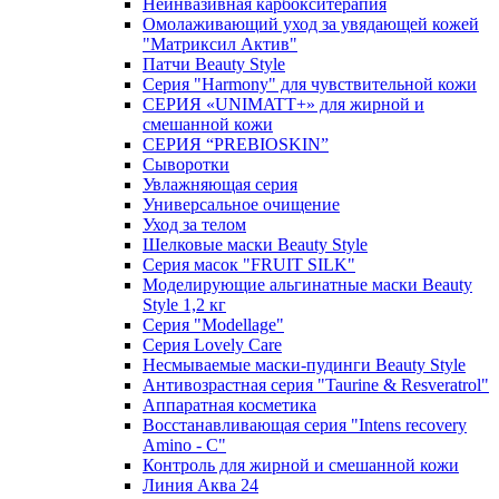
Неинвазивная карбокситерапия
Омолаживающий уход за увядающей кожей
"Матриксил Актив"
Патчи Beauty Style
Серия "Harmony" для чувствительной кожи
СЕРИЯ «UNIMATT+» для жирной и
смешанной кожи
СЕРИЯ “PREBIOSKIN”
Сыворотки
Увлажняющая серия
Универсальное очищение
Уход за телом
Шелковые маски Beauty Style
Серия масок "FRUIT SILK"
Моделирующие альгинатные маски Beauty
Style 1,2 кг
Серия "Modellage"
Cерия Lovely Care
Несмываемые маски-пудинги Beauty Style
Антивозрастная серия "Taurine & Resveratrol"
Аппаратная косметика
Восстанавливающая серия "Intens recovery
Amino - C"
Контроль для жирной и смешанной кожи
Линия Аква 24