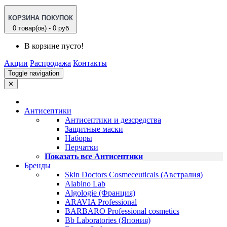
КОРЗИНА ПОКУПОК
0 товар(ов) - 0 руб
В корзине пусто!
Акции
Распродажа
Контакты
Toggle navigation
✕
Антисептики
Антисептики и дезсредства
Защитные маски
Наборы
Перчатки
Показать все Антисептики
Бренды
Skin Doctors Cosmeceuticals (Австралия)
Alabino Lab
Algologie (Франция)
ARAVIA Professional
BARBARO Professional cosmetics
Bb Laboratories (Япония)