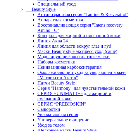
Специальный уход
- Beauty Style
Антивозрастная серия "Taurine & Resveratrol"
Аппаратная косметика
Восстанавливающая серия "Intens recovery
Amino - C"
Контроль для жирной и смешанной кожи
Линия Аква 24
Линия для области вокруг глаз и губ
Маски Beauty style экспресс уход (саше)
Моделирующие альгинатные маски
Наборы косметики
Неинвазивная карбокситерапия
Омолаживающий уход за увядающей кожей
"Матриксил Актив"
Патчи Beauty Style
Серия "Harmony" для чувствительной кожи
СЕРИЯ «UNIMATT+» для жирной и
смешанной кожи
СЕРИЯ “PREBIOSKIN”
Сыворотки
Увлажняющая серия
Универсальное очищение
Уход за телом
Шелковые маски Beauty Style