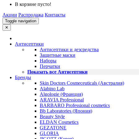
В корзине пусто!
Акции
Распродажа
Контакты
Toggle navigation
✕
Антисептики
Антисептики и дезсредства
Защитные маски
Наборы
Перчатки
Показать все Антисептики
Бренды
Skin Doctors Cosmeceuticals (Австралия)
Alabino Lab
Algologie (Франция)
ARAVIA Professional
BARBARO Professional cosmetics
Bb Laboratories (Япония)
Beauty Style
ELDAN Cosmetics
GEZATONE
GLORIA
JIGOTT (Корея)