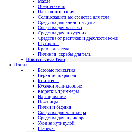
Масла
Обертывания
Парафинотерапия
Солнцезащитные средства для тела
Средства для ванной и душа
Средства для массажа
Средства для похудения
Средства от растяжек и дряблости кожи
Шугаринг
Кремы для тела
Пилинги, скрабы для тела
Показать все Тело
Ногти
Базовые покрытия
Верхние покрытия
Книпсеры
Кусачки маникюрные
Кюретки, триммеры
Наращивание
Ножницы
Пилки и бафики
Средства для маникюра
Средства для педикюра
Уход за кутикулой
Шаберы