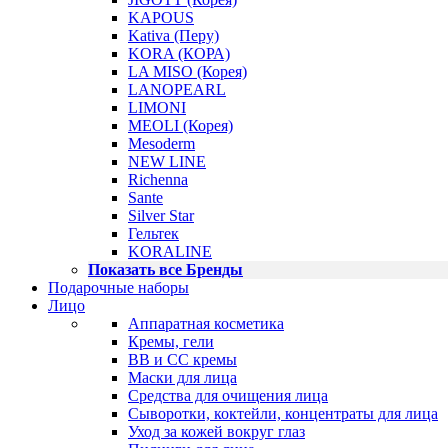
KAPOUS
Kativa (Перу)
KORA (КОРА)
LA MISO (Корея)
LANOPEARL
LIMONI
MEOLI (Корея)
Mesoderm
NEW LINE
Richenna
Sante
Silver Star
Гельтек
KORALINE
Показать все Бренды
Подарочные наборы
Лицо
Аппаратная косметика
Кремы, гели
BB и CC кремы
Маски для лица
Средства для очищения лица
Сыворотки, коктейли, концентраты для лица
Уход за кожей вокруг глаз