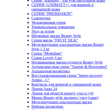
Серия "Harmony" для чувствительной кожи
СЕРИЯ «UNIMATT+» для жирной и
смешанной кожи
СЕРИЯ “PREBIOSKIN”
Сыворотки
Увлажняющая серия
Универсальное очищение
Уход за телом
Шелковые маски Beauty Style
Серия масок "FRUIT SILK"
Моделирующие альгинатные маски Beauty
Style 1,2 кг
Серия "Modellage"
Cерия Lovely Care
Несмываемые маски-пудинги Beauty Style
Антивозрастная серия "Taurine & Resveratrol"
Аппаратная косметика
Восстанавливающая серия "Intens recovery
Amino - C"
Контроль для жирной и смешанной кожи
Линия Аква 24
Линия для области вокруг глаз и губ
Маски Beauty style экспресс уход (саше)
Моделирующие альгинатные маски
Наборы косметики