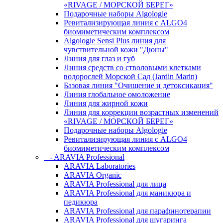
«RIVAGE / МОРСКОЙ БЕРЕГ»
Подарочные наборы Algologie
Ревитализирующая линия с ALGO4
биомиметическим комплексом
Algologie Sensi Plus линия для
чувcтвительной кожи "Дюны"
Линия для глаз и губ
Линия средств со стволовыми клетками
водорослей Морской Сад (Jardin Marin)
Базовая линия "Очищение и детоксикация"
Линия глобальное омоложение
Линия для жирной кожи
Линия для коррекции возрастных изменений
«RIVAGE / МОРСКОЙ БЕРЕГ»
Подарочные наборы Algologie
Ревитализирующая линия с ALGO4
биомиметическим комплексом
- ARAVIA Professional
ARAVIA Laboratories
ARAVIA Organic
ARAVIA Professional для лица
ARAVIA Professional для маникюра и
педикюра
ARAVIA Professional для парафинотерапии
ARAVIA Professional для шугаринга