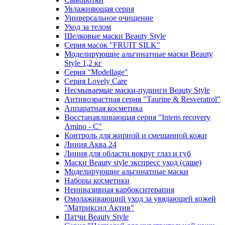
Увлажняющая серия
Универсальное очищение
Уход за телом
Шелковые маски Beauty Style
Серия масок "FRUIT SILK"
Моделирующие альгинатные маски Beauty
Style 1,2 кг
Серия "Modellage"
Cерия Lovely Care
Несмываемые маски-пудинги Beauty Style
Антивозрастная серия "Taurine & Resveratrol"
Аппаратная косметика
Восстанавливающая серия "Intens recovery
Amino - C"
Контроль для жирной и смешанной кожи
Линия Аква 24
Линия для области вокруг глаз и губ
Маски Beauty style экспресс уход (саше)
Моделирующие альгинатные маски
Наборы косметики
Неинвазивная карбокситерапия
Омолаживающий уход за увядающей кожей
"Матриксил Актив"
Патчи Beauty Style