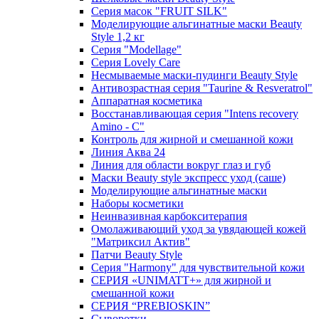
Серия масок "FRUIT SILK"
Моделирующие альгинатные маски Beauty
Style 1,2 кг
Серия "Modellage"
Cерия Lovely Care
Несмываемые маски-пудинги Beauty Style
Антивозрастная серия "Taurine & Resveratrol"
Аппаратная косметика
Восстанавливающая серия "Intens recovery
Amino - C"
Контроль для жирной и смешанной кожи
Линия Аква 24
Линия для области вокруг глаз и губ
Маски Beauty style экспресс уход (саше)
Моделирующие альгинатные маски
Наборы косметики
Неинвазивная карбокситерапия
Омолаживающий уход за увядающей кожей
"Матриксил Актив"
Патчи Beauty Style
Серия "Harmony" для чувствительной кожи
СЕРИЯ «UNIMATT+» для жирной и
смешанной кожи
СЕРИЯ “PREBIOSKIN”
Сыворотки