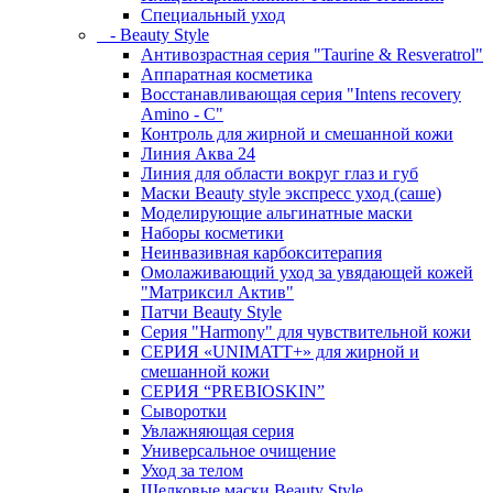
Специальный уход
- Beauty Style
Антивозрастная серия "Taurine & Resveratrol"
Аппаратная косметика
Восстанавливающая серия "Intens recovery
Amino - C"
Контроль для жирной и смешанной кожи
Линия Аква 24
Линия для области вокруг глаз и губ
Маски Beauty style экспресс уход (саше)
Моделирующие альгинатные маски
Наборы косметики
Неинвазивная карбокситерапия
Омолаживающий уход за увядающей кожей
"Матриксил Актив"
Патчи Beauty Style
Серия "Harmony" для чувствительной кожи
СЕРИЯ «UNIMATT+» для жирной и
смешанной кожи
СЕРИЯ “PREBIOSKIN”
Сыворотки
Увлажняющая серия
Универсальное очищение
Уход за телом
Шелковые маски Beauty Style