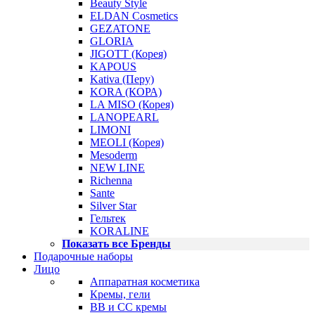
Beauty Style
ELDAN Cosmetics
GEZATONE
GLORIA
JIGOTT (Корея)
KAPOUS
Kativa (Перу)
KORA (КОРА)
LA MISO (Корея)
LANOPEARL
LIMONI
MEOLI (Корея)
Mesoderm
NEW LINE
Richenna
Sante
Silver Star
Гельтек
KORALINE
Показать все Бренды
Подарочные наборы
Лицо
Аппаратная косметика
Кремы, гели
BB и CC кремы