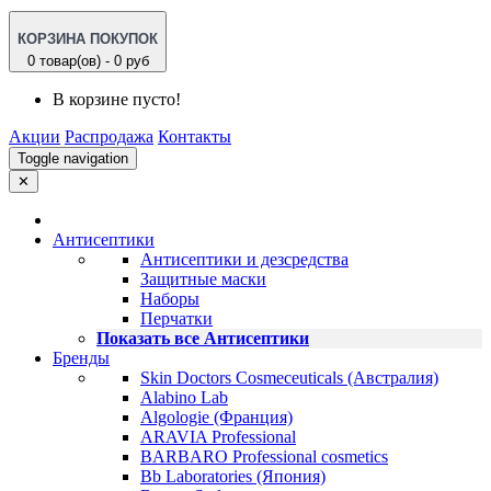
КОРЗИНА ПОКУПОК
0 товар(ов) - 0 руб
В корзине пусто!
Акции
Распродажа
Контакты
Toggle navigation
✕
Антисептики
Антисептики и дезсредства
Защитные маски
Наборы
Перчатки
Показать все Антисептики
Бренды
Skin Doctors Cosmeceuticals (Австралия)
Alabino Lab
Algologie (Франция)
ARAVIA Professional
BARBARO Professional cosmetics
Bb Laboratories (Япония)