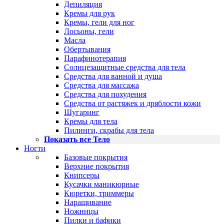
Депиляция
Кремы для рук
Кремы, гели для ног
Лосьоны, гели
Масла
Обертывания
Парафинотерапия
Солнцезащитные средства для тела
Средства для ванной и душа
Средства для массажа
Средства для похудения
Средства от растяжек и дряблости кожи
Шугаринг
Кремы для тела
Пилинги, скрабы для тела
Показать все Тело
Ногти
Базовые покрытия
Верхние покрытия
Книпсеры
Кусачки маникюрные
Кюретки, триммеры
Наращивание
Ножницы
Пилки и бафики