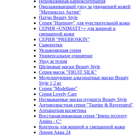
Неинвазивная карбокситерапия
Омолаживающий уход за увядающей кожей
"Матриксил Актив"
Патчи Beauty Style
Серия "Harmony" для чувствительной кожи
СЕРИЯ «UNIMATT+» для жирной и
смешанной кожи
СЕРИЯ “PREBIOSKIN”
Сыворотки
Увлажняющая серия
Универсальное очищение
Уход за телом
Шелковые маски Beauty Style
Серия масок "FRUIT SILK"
Моделирующие альгинатные маски Beauty
Style 1,2 кг
Серия "Modellage"
Cерия Lovely Care
Несмываемые маски-пудинги Beauty Style
Антивозрастная серия "Taurine & Resveratrol"
Аппаратная косметика
Восстанавливающая серия "Intens recovery
Amino - C"
Контроль для жирной и смешанной кожи
Линия Аква 24