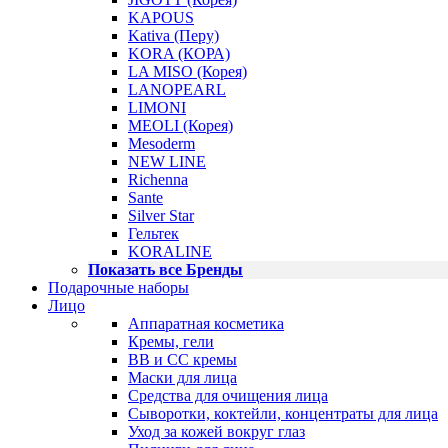
KAPOUS
Kativa (Перу)
KORA (КОРА)
LA MISO (Корея)
LANOPEARL
LIMONI
MEOLI (Корея)
Mesoderm
NEW LINE
Richenna
Sante
Silver Star
Гельтек
KORALINE
Показать все Бренды
Подарочные наборы
Лицо
Аппаратная косметика
Кремы, гели
BB и CC кремы
Маски для лица
Средства для очищения лица
Сыворотки, коктейли, концентраты для лица
Уход за кожей вокруг глаз