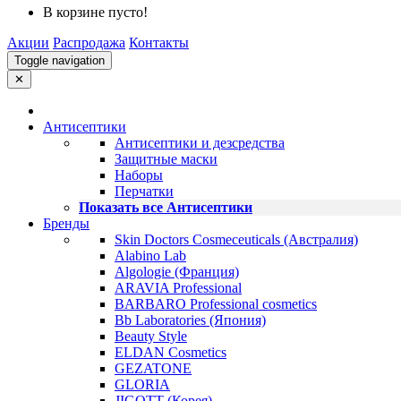
В корзине пусто!
Акции
Распродажа
Контакты
Toggle navigation
✕
Антисептики
Антисептики и дезсредства
Защитные маски
Наборы
Перчатки
Показать все Антисептики
Бренды
Skin Doctors Cosmeceuticals (Австралия)
Alabino Lab
Algologie (Франция)
ARAVIA Professional
BARBARO Professional cosmetics
Bb Laboratories (Япония)
Beauty Style
ELDAN Cosmetics
GEZATONE
GLORIA
JIGOTT (Корея)