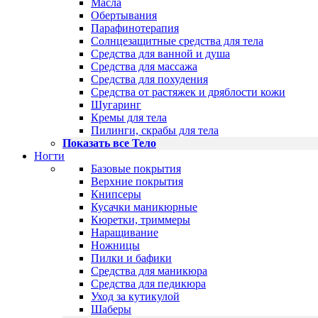
Масла
Обертывания
Парафинотерапия
Солнцезащитные средства для тела
Средства для ванной и душа
Средства для массажа
Средства для похудения
Средства от растяжек и дряблости кожи
Шугаринг
Кремы для тела
Пилинги, скрабы для тела
Показать все Тело
Ногти
Базовые покрытия
Верхние покрытия
Книпсеры
Кусачки маникюрные
Кюретки, триммеры
Наращивание
Ножницы
Пилки и бафики
Средства для маникюра
Средства для педикюра
Уход за кутикулой
Шаберы