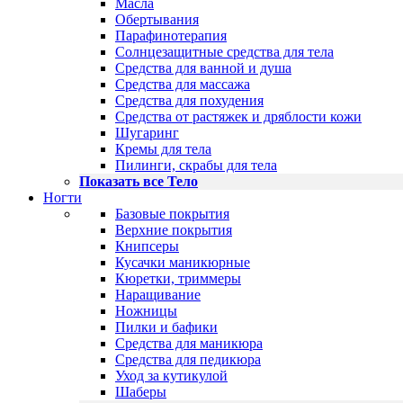
Масла
Обертывания
Парафинотерапия
Солнцезащитные средства для тела
Средства для ванной и душа
Средства для массажа
Средства для похудения
Средства от растяжек и дряблости кожи
Шугаринг
Кремы для тела
Пилинги, скрабы для тела
Показать все Тело
Ногти
Базовые покрытия
Верхние покрытия
Книпсеры
Кусачки маникюрные
Кюретки, триммеры
Наращивание
Ножницы
Пилки и бафики
Средства для маникюра
Средства для педикюра
Уход за кутикулой
Шаберы