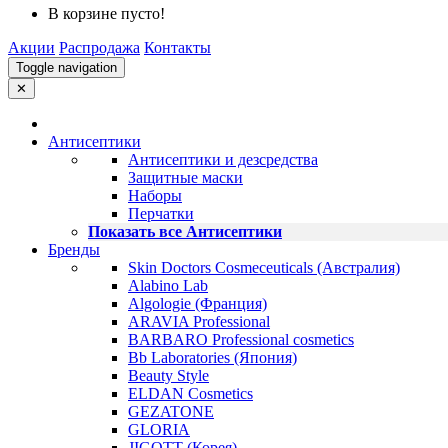
В корзине пусто!
Акции
Распродажа
Контакты
Toggle navigation
✕
Антисептики
Антисептики и дезсредства
Защитные маски
Наборы
Перчатки
Показать все Антисептики
Бренды
Skin Doctors Cosmeceuticals (Австралия)
Alabino Lab
Algologie (Франция)
ARAVIA Professional
BARBARO Professional cosmetics
Bb Laboratories (Япония)
Beauty Style
ELDAN Cosmetics
GEZATONE
GLORIA
JIGOTT (Корея)