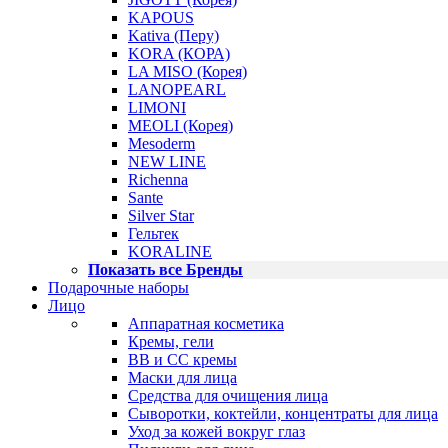
KAPOUS
Kativa (Перу)
KORA (КОРА)
LA MISO (Корея)
LANOPEARL
LIMONI
MEOLI (Корея)
Mesoderm
NEW LINE
Richenna
Sante
Silver Star
Гельтек
KORALINE
Показать все Бренды
Подарочные наборы
Лицо
Аппаратная косметика
Кремы, гели
BB и CC кремы
Маски для лица
Средства для очищения лица
Сыворотки, коктейли, концентраты для лица
Уход за кожей вокруг глаз