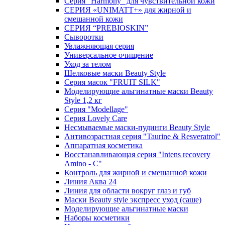
Серия "Harmony" для чувствительной кожи
СЕРИЯ «UNIMATT+» для жирной и
смешанной кожи
СЕРИЯ “PREBIOSKIN”
Сыворотки
Увлажняющая серия
Универсальное очищение
Уход за телом
Шелковые маски Beauty Style
Серия масок "FRUIT SILK"
Моделирующие альгинатные маски Beauty
Style 1,2 кг
Серия "Modellage"
Cерия Lovely Care
Несмываемые маски-пудинги Beauty Style
Антивозрастная серия "Taurine & Resveratrol"
Аппаратная косметика
Восстанавливающая серия "Intens recovery
Amino - C"
Контроль для жирной и смешанной кожи
Линия Аква 24
Линия для области вокруг глаз и губ
Маски Beauty style экспресс уход (саше)
Моделирующие альгинатные маски
Наборы косметики