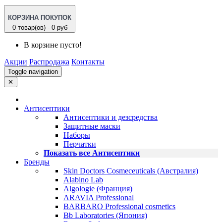
КОРЗИНА ПОКУПОК
0 товар(ов) - 0 руб
В корзине пусто!
Акции
Распродажа
Контакты
Toggle navigation
✕
Антисептики
Антисептики и дезсредства
Защитные маски
Наборы
Перчатки
Показать все Антисептики
Бренды
Skin Doctors Cosmeceuticals (Австралия)
Alabino Lab
Algologie (Франция)
ARAVIA Professional
BARBARO Professional cosmetics
Bb Laboratories (Япония)