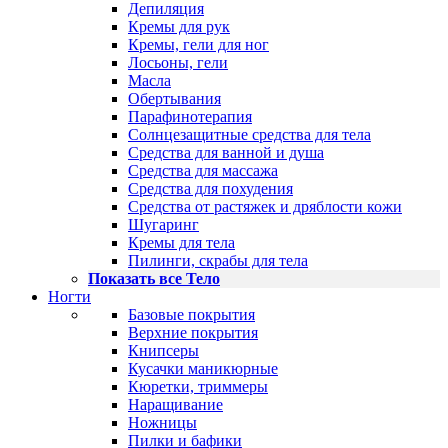
Депиляция
Кремы для рук
Кремы, гели для ног
Лосьоны, гели
Масла
Обертывания
Парафинотерапия
Солнцезащитные средства для тела
Средства для ванной и душа
Средства для массажа
Средства для похудения
Средства от растяжек и дряблости кожи
Шугаринг
Кремы для тела
Пилинги, скрабы для тела
Показать все Тело
Ногти
Базовые покрытия
Верхние покрытия
Книпсеры
Кусачки маникюрные
Кюретки, триммеры
Наращивание
Ножницы
Пилки и бафики