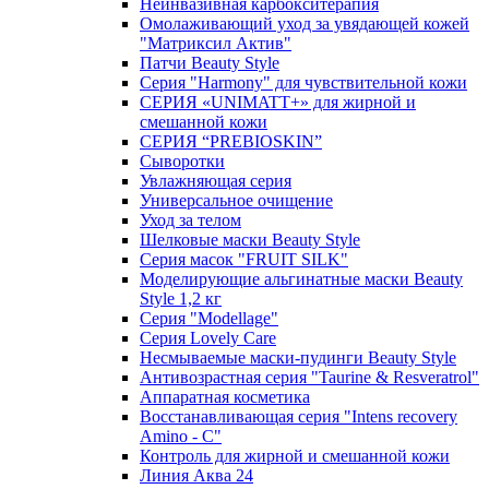
Неинвазивная карбокситерапия
Омолаживающий уход за увядающей кожей
"Матриксил Актив"
Патчи Beauty Style
Серия "Harmony" для чувствительной кожи
СЕРИЯ «UNIMATT+» для жирной и
смешанной кожи
СЕРИЯ “PREBIOSKIN”
Сыворотки
Увлажняющая серия
Универсальное очищение
Уход за телом
Шелковые маски Beauty Style
Серия масок "FRUIT SILK"
Моделирующие альгинатные маски Beauty
Style 1,2 кг
Серия "Modellage"
Cерия Lovely Care
Несмываемые маски-пудинги Beauty Style
Антивозрастная серия "Taurine & Resveratrol"
Аппаратная косметика
Восстанавливающая серия "Intens recovery
Amino - C"
Контроль для жирной и смешанной кожи
Линия Аква 24