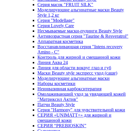
Серия масок "FRUIT SILK"
Моделирующие альгинатные маски Beauty
Style 1,2 кг
Серия "Modellage"
Cерия Lovely Care
Несмываемые маски-пудинги Beauty Style
Антивозрастная серия "Taurine & Resveratrol"
Аппаратная косметика
Восстанавливающая серия "Intens recovery
Amino - C"
Контроль для жирной и смешанной кожи
Линия Аква 24
Линия для области вокруг глаз и губ
Маски Beauty style экспресс уход (саше)
Моделирующие альгинатные маски
Наборы косметики
Неинвазивная карбокситерапия
Омолаживающий уход за увядающей кожей
"Матриксил Актив"
Патчи Beauty Style
Серия "Harmony" для чувствительной кожи
СЕРИЯ «UNIMATT+» для жирной и
смешанной кожи
СЕРИЯ “PREBIOSKIN”
Сыворотки