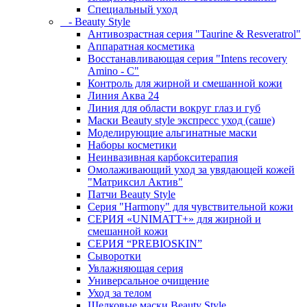
Специальный уход
- Beauty Style
Антивозрастная серия "Taurine & Resveratrol"
Аппаратная косметика
Восстанавливающая серия "Intens recovery
Amino - C"
Контроль для жирной и смешанной кожи
Линия Аква 24
Линия для области вокруг глаз и губ
Маски Beauty style экспресс уход (саше)
Моделирующие альгинатные маски
Наборы косметики
Неинвазивная карбокситерапия
Омолаживающий уход за увядающей кожей
"Матриксил Актив"
Патчи Beauty Style
Серия "Harmony" для чувствительной кожи
СЕРИЯ «UNIMATT+» для жирной и
смешанной кожи
СЕРИЯ “PREBIOSKIN”
Сыворотки
Увлажняющая серия
Универсальное очищение
Уход за телом
Шелковые маски Beauty Style