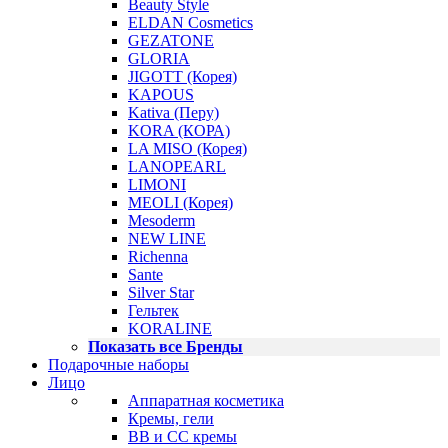
Beauty Style
ELDAN Cosmetics
GEZATONE
GLORIA
JIGOTT (Корея)
KAPOUS
Kativa (Перу)
KORA (КОРА)
LA MISO (Корея)
LANOPEARL
LIMONI
MEOLI (Корея)
Mesoderm
NEW LINE
Richenna
Sante
Silver Star
Гельтек
KORALINE
Показать все Бренды
Подарочные наборы
Лицо
Аппаратная косметика
Кремы, гели
BB и CC кремы