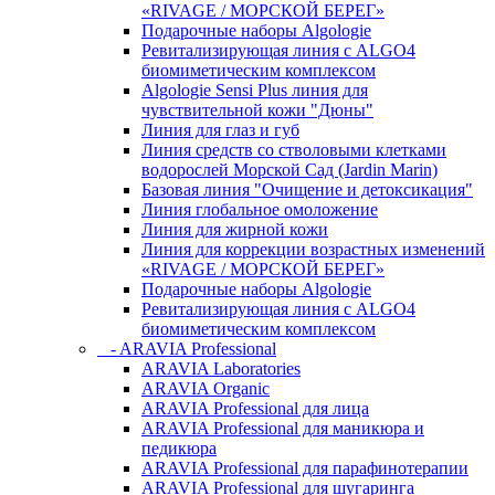
«RIVAGE / МОРСКОЙ БЕРЕГ»
Подарочные наборы Algologie
Ревитализирующая линия с ALGO4
биомиметическим комплексом
Algologie Sensi Plus линия для
чувcтвительной кожи "Дюны"
Линия для глаз и губ
Линия средств со стволовыми клетками
водорослей Морской Сад (Jardin Marin)
Базовая линия "Очищение и детоксикация"
Линия глобальное омоложение
Линия для жирной кожи
Линия для коррекции возрастных изменений
«RIVAGE / МОРСКОЙ БЕРЕГ»
Подарочные наборы Algologie
Ревитализирующая линия с ALGO4
биомиметическим комплексом
- ARAVIA Professional
ARAVIA Laboratories
ARAVIA Organic
ARAVIA Professional для лица
ARAVIA Professional для маникюра и
педикюра
ARAVIA Professional для парафинотерапии
ARAVIA Professional для шугаринга