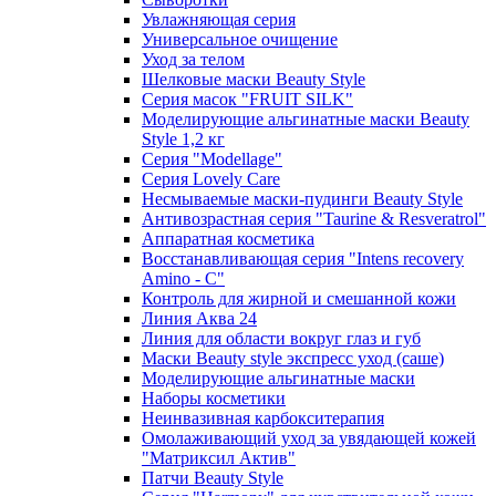
Увлажняющая серия
Универсальное очищение
Уход за телом
Шелковые маски Beauty Style
Серия масок "FRUIT SILK"
Моделирующие альгинатные маски Beauty
Style 1,2 кг
Серия "Modellage"
Cерия Lovely Care
Несмываемые маски-пудинги Beauty Style
Антивозрастная серия "Taurine & Resveratrol"
Аппаратная косметика
Восстанавливающая серия "Intens recovery
Amino - C"
Контроль для жирной и смешанной кожи
Линия Аква 24
Линия для области вокруг глаз и губ
Маски Beauty style экспресс уход (саше)
Моделирующие альгинатные маски
Наборы косметики
Неинвазивная карбокситерапия
Омолаживающий уход за увядающей кожей
"Матриксил Актив"
Патчи Beauty Style