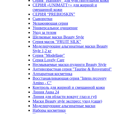
Серия "Harmony" для чувствительной кожи
СЕРИЯ «UNIMATT+» для жирной и
смешанной кожи
СЕРИЯ “PREBIOSKIN”
Сыворотки
Увлажняющая серия
Универсальное очищение
Уход за телом
Шелковые маски Beauty Style
Серия масок "FRUIT SILK"
Моделирующие альгинатные маски Beauty
Style 1,2 кг
Серия "Modellage"
Cерия Lovely Care
Несмываемые маски-пудинги Beauty Style
Антивозрастная серия "Taurine & Resveratrol"
Аппаратная косметика
Восстанавливающая серия "Intens recovery
Amino - C"
Контроль для жирной и смешанной кожи
Линия Аква 24
Линия для области вокруг глаз и губ
Маски Beauty style экспресс уход (саше)
Моделирующие альгинатные маски
Наборы косметики