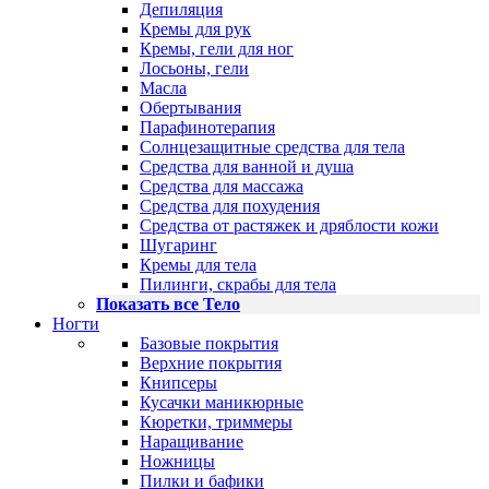
Депиляция
Кремы для рук
Кремы, гели для ног
Лосьоны, гели
Масла
Обертывания
Парафинотерапия
Солнцезащитные средства для тела
Средства для ванной и душа
Средства для массажа
Средства для похудения
Средства от растяжек и дряблости кожи
Шугаринг
Кремы для тела
Пилинги, скрабы для тела
Показать все Тело
Ногти
Базовые покрытия
Верхние покрытия
Книпсеры
Кусачки маникюрные
Кюретки, триммеры
Наращивание
Ножницы
Пилки и бафики