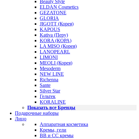
Beauty Style
ELDAN Cosmetics
GEZATONE
GLORIA
JIGOTT (Корея)
KAPOUS
Kativa (Перу)
KORA (КОРА)
LA MISO (Корея)
LANOPEARL
LIMONI
MEOLI (Корея)
Mesoderm
NEW LINE
Richenna
Sante
Silver Star
Гельтек
KORALINE
Показать все Бренды
Подарочные наборы
Лицо
Аппаратная косметика
Кремы, гели
BB и CC кремы