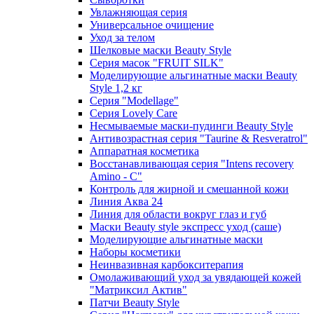
Увлажняющая серия
Универсальное очищение
Уход за телом
Шелковые маски Beauty Style
Серия масок "FRUIT SILK"
Моделирующие альгинатные маски Beauty
Style 1,2 кг
Серия "Modellage"
Cерия Lovely Care
Несмываемые маски-пудинги Beauty Style
Антивозрастная серия "Taurine & Resveratrol"
Аппаратная косметика
Восстанавливающая серия "Intens recovery
Amino - C"
Контроль для жирной и смешанной кожи
Линия Аква 24
Линия для области вокруг глаз и губ
Маски Beauty style экспресс уход (саше)
Моделирующие альгинатные маски
Наборы косметики
Неинвазивная карбокситерапия
Омолаживающий уход за увядающей кожей
"Матриксил Актив"
Патчи Beauty Style