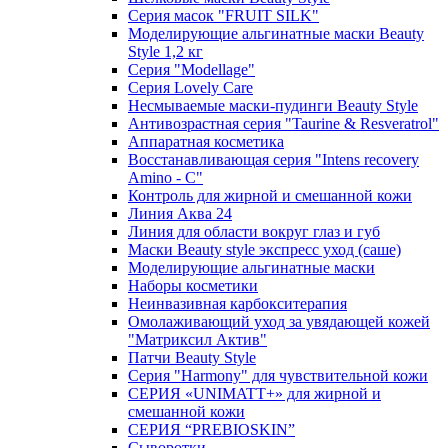
Серия масок "FRUIT SILK"
Моделирующие альгинатные маски Beauty
Style 1,2 кг
Серия "Modellage"
Cерия Lovely Care
Несмываемые маски-пудинги Beauty Style
Антивозрастная серия "Taurine & Resveratrol"
Аппаратная косметика
Восстанавливающая серия "Intens recovery
Amino - C"
Контроль для жирной и смешанной кожи
Линия Аква 24
Линия для области вокруг глаз и губ
Маски Beauty style экспресс уход (саше)
Моделирующие альгинатные маски
Наборы косметики
Неинвазивная карбокситерапия
Омолаживающий уход за увядающей кожей
"Матриксил Актив"
Патчи Beauty Style
Серия "Harmony" для чувствительной кожи
СЕРИЯ «UNIMATT+» для жирной и
смешанной кожи
СЕРИЯ “PREBIOSKIN”
Сыворотки