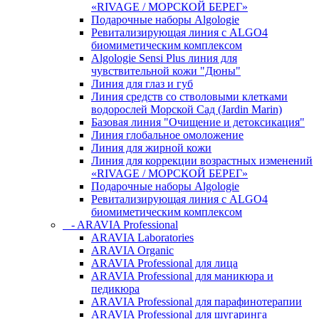
«RIVAGE / МОРСКОЙ БЕРЕГ»
Подарочные наборы Algologie
Ревитализирующая линия с ALGO4
биомиметическим комплексом
Algologie Sensi Plus линия для
чувcтвительной кожи "Дюны"
Линия для глаз и губ
Линия средств со стволовыми клетками
водорослей Морской Сад (Jardin Marin)
Базовая линия "Очищение и детоксикация"
Линия глобальное омоложение
Линия для жирной кожи
Линия для коррекции возрастных изменений
«RIVAGE / МОРСКОЙ БЕРЕГ»
Подарочные наборы Algologie
Ревитализирующая линия с ALGO4
биомиметическим комплексом
- ARAVIA Professional
ARAVIA Laboratories
ARAVIA Organic
ARAVIA Professional для лица
ARAVIA Professional для маникюра и
педикюра
ARAVIA Professional для парафинотерапии
ARAVIA Professional для шугаринга