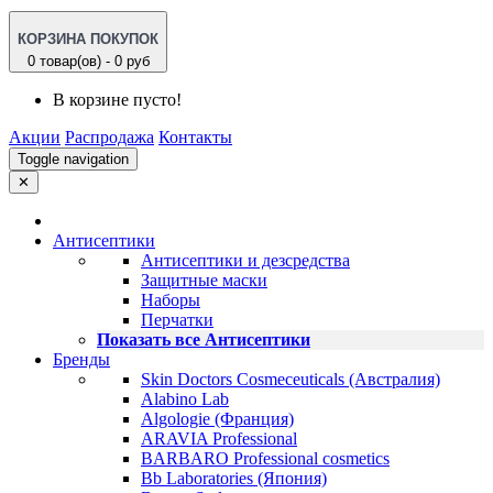
КОРЗИНА ПОКУПОК
0 товар(ов) - 0 руб
В корзине пусто!
Акции
Распродажа
Контакты
Toggle navigation
✕
Антисептики
Антисептики и дезсредства
Защитные маски
Наборы
Перчатки
Показать все Антисептики
Бренды
Skin Doctors Cosmeceuticals (Австралия)
Alabino Lab
Algologie (Франция)
ARAVIA Professional
BARBARO Professional cosmetics
Bb Laboratories (Япония)