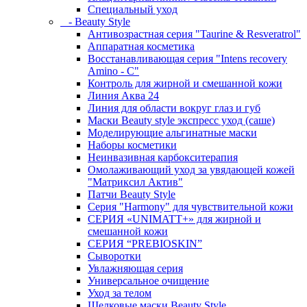
Специальный уход
- Beauty Style
Антивозрастная серия "Taurine & Resveratrol"
Аппаратная косметика
Восстанавливающая серия "Intens recovery
Amino - C"
Контроль для жирной и смешанной кожи
Линия Аква 24
Линия для области вокруг глаз и губ
Маски Beauty style экспресс уход (саше)
Моделирующие альгинатные маски
Наборы косметики
Неинвазивная карбокситерапия
Омолаживающий уход за увядающей кожей
"Матриксил Актив"
Патчи Beauty Style
Серия "Harmony" для чувствительной кожи
СЕРИЯ «UNIMATT+» для жирной и
смешанной кожи
СЕРИЯ “PREBIOSKIN”
Сыворотки
Увлажняющая серия
Универсальное очищение
Уход за телом
Шелковые маски Beauty Style