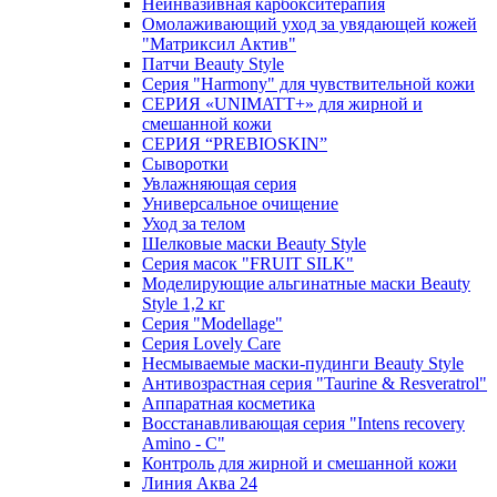
Неинвазивная карбокситерапия
Омолаживающий уход за увядающей кожей
"Матриксил Актив"
Патчи Beauty Style
Серия "Harmony" для чувствительной кожи
СЕРИЯ «UNIMATT+» для жирной и
смешанной кожи
СЕРИЯ “PREBIOSKIN”
Сыворотки
Увлажняющая серия
Универсальное очищение
Уход за телом
Шелковые маски Beauty Style
Серия масок "FRUIT SILK"
Моделирующие альгинатные маски Beauty
Style 1,2 кг
Серия "Modellage"
Cерия Lovely Care
Несмываемые маски-пудинги Beauty Style
Антивозрастная серия "Taurine & Resveratrol"
Аппаратная косметика
Восстанавливающая серия "Intens recovery
Amino - C"
Контроль для жирной и смешанной кожи
Линия Аква 24