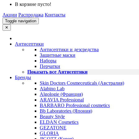
В корзине пусто!
Акции
Распродажа
Контакты
Toggle navigation
✕
Антисептики
Антисептики и дезсредства
Защитные маски
Наборы
Перчатки
Показать все Антисептики
Бренды
Skin Doctors Cosmeceuticals (Австралия)
Alabino Lab
Algologie (Франция)
ARAVIA Professional
BARBARO Professional cosmetics
Bb Laboratories (Япония)
Beauty Style
ELDAN Cosmetics
GEZATONE
GLORIA
JIGOTT (Корея)