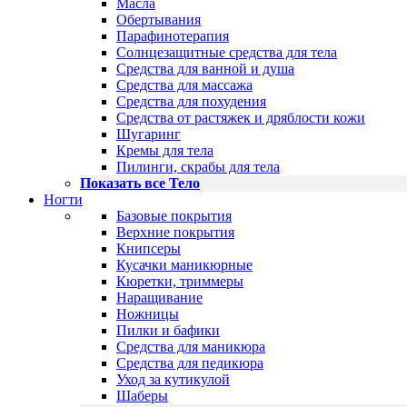
Масла
Обертывания
Парафинотерапия
Солнцезащитные средства для тела
Средства для ванной и душа
Средства для массажа
Средства для похудения
Средства от растяжек и дряблости кожи
Шугаринг
Кремы для тела
Пилинги, скрабы для тела
Показать все Тело
Ногти
Базовые покрытия
Верхние покрытия
Книпсеры
Кусачки маникюрные
Кюретки, триммеры
Наращивание
Ножницы
Пилки и бафики
Средства для маникюра
Средства для педикюра
Уход за кутикулой
Шаберы