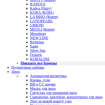
KAPOUS
Kativa (Перу)
KORA (КОРА)
LA MISO (Корея)
LANOPEARL
LIMONI
MEOLI (Корея)
Mesoderm
NEW LINE
Richenna
Sante
Silver Star
Гельтек
KORALINE
Показать все Бренды
Подарочные наборы
Лицо
Аппаратная косметика
Кремы, гели
BB и CC кремы
Маски для лица
Средства для очищения лица
Сыворотки, коктейли, концентраты для лица
Уход за кожей вокруг глаз