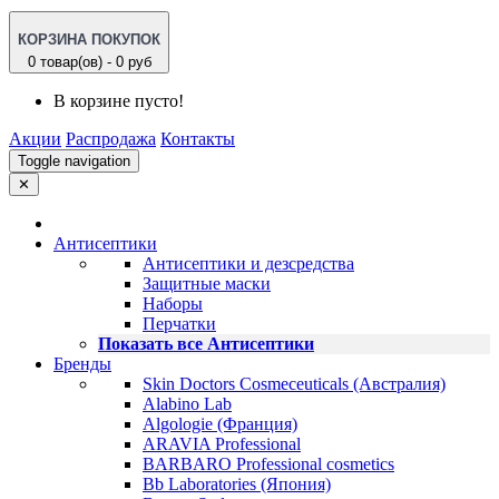
КОРЗИНА ПОКУПОК
0 товар(ов) - 0 руб
В корзине пусто!
Акции
Распродажа
Контакты
Toggle navigation
✕
Антисептики
Антисептики и дезсредства
Защитные маски
Наборы
Перчатки
Показать все Антисептики
Бренды
Skin Doctors Cosmeceuticals (Австралия)
Alabino Lab
Algologie (Франция)
ARAVIA Professional
BARBARO Professional cosmetics
Bb Laboratories (Япония)