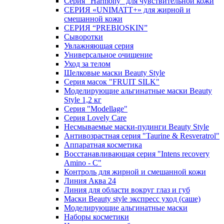
Серия "Harmony" для чувствительной кожи
СЕРИЯ «UNIMATT+» для жирной и
смешанной кожи
СЕРИЯ “PREBIOSKIN”
Сыворотки
Увлажняющая серия
Универсальное очищение
Уход за телом
Шелковые маски Beauty Style
Серия масок "FRUIT SILK"
Моделирующие альгинатные маски Beauty
Style 1,2 кг
Серия "Modellage"
Cерия Lovely Care
Несмываемые маски-пудинги Beauty Style
Антивозрастная серия "Taurine & Resveratrol"
Аппаратная косметика
Восстанавливающая серия "Intens recovery
Amino - C"
Контроль для жирной и смешанной кожи
Линия Аква 24
Линия для области вокруг глаз и губ
Маски Beauty style экспресс уход (саше)
Моделирующие альгинатные маски
Наборы косметики