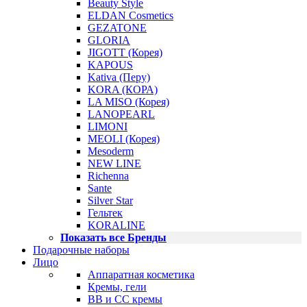
Beauty Style
ELDAN Cosmetics
GEZATONE
GLORIA
JIGOTT (Корея)
KAPOUS
Kativa (Перу)
KORA (КОРА)
LA MISO (Корея)
LANOPEARL
LIMONI
MEOLI (Корея)
Mesoderm
NEW LINE
Richenna
Sante
Silver Star
Гельтек
KORALINE
Показать все Бренды
Подарочные наборы
Лицо
Аппаратная косметика
Кремы, гели
BB и CC кремы