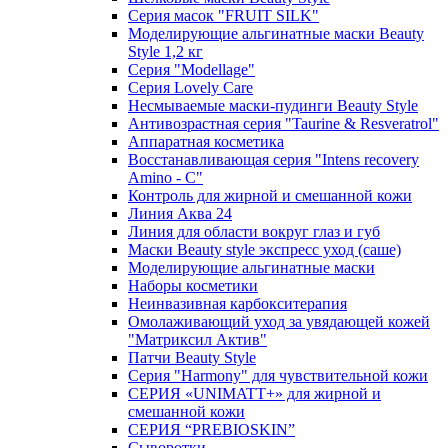
Серия масок "FRUIT SILK"
Моделирующие альгинатные маски Beauty
Style 1,2 кг
Серия "Modellage"
Cерия Lovely Care
Несмываемые маски-пудинги Beauty Style
Антивозрастная серия "Taurine & Resveratrol"
Аппаратная косметика
Восстанавливающая серия "Intens recovery
Amino - C"
Контроль для жирной и смешанной кожи
Линия Аква 24
Линия для области вокруг глаз и губ
Маски Beauty style экспресс уход (саше)
Моделирующие альгинатные маски
Наборы косметики
Неинвазивная карбокситерапия
Омолаживающий уход за увядающей кожей
"Матриксил Актив"
Патчи Beauty Style
Серия "Harmony" для чувствительной кожи
СЕРИЯ «UNIMATT+» для жирной и
смешанной кожи
СЕРИЯ “PREBIOSKIN”
Сыворотки