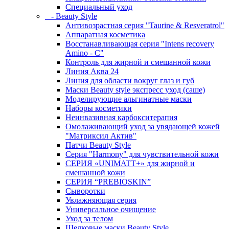
Специальный уход
- Beauty Style
Антивозрастная серия "Taurine & Resveratrol"
Аппаратная косметика
Восстанавливающая серия "Intens recovery
Amino - C"
Контроль для жирной и смешанной кожи
Линия Аква 24
Линия для области вокруг глаз и губ
Маски Beauty style экспресс уход (саше)
Моделирующие альгинатные маски
Наборы косметики
Неинвазивная карбокситерапия
Омолаживающий уход за увядающей кожей
"Матриксил Актив"
Патчи Beauty Style
Серия "Harmony" для чувствительной кожи
СЕРИЯ «UNIMATT+» для жирной и
смешанной кожи
СЕРИЯ “PREBIOSKIN”
Сыворотки
Увлажняющая серия
Универсальное очищение
Уход за телом
Шелковые маски Beauty Style