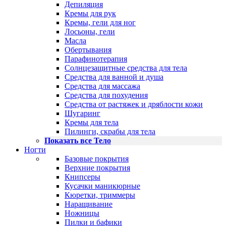
Депиляция
Кремы для рук
Кремы, гели для ног
Лосьоны, гели
Масла
Обертывания
Парафинотерапия
Солнцезащитные средства для тела
Средства для ванной и душа
Средства для массажа
Средства для похудения
Средства от растяжек и дряблости кожи
Шугаринг
Кремы для тела
Пилинги, скрабы для тела
Показать все Тело
Ногти
Базовые покрытия
Верхние покрытия
Книпсеры
Кусачки маникюрные
Кюретки, триммеры
Наращивание
Ножницы
Пилки и бафики