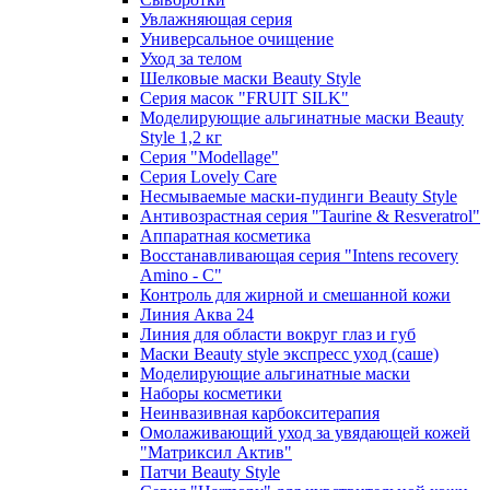
Увлажняющая серия
Универсальное очищение
Уход за телом
Шелковые маски Beauty Style
Серия масок "FRUIT SILK"
Моделирующие альгинатные маски Beauty
Style 1,2 кг
Серия "Modellage"
Cерия Lovely Care
Несмываемые маски-пудинги Beauty Style
Антивозрастная серия "Taurine & Resveratrol"
Аппаратная косметика
Восстанавливающая серия "Intens recovery
Amino - C"
Контроль для жирной и смешанной кожи
Линия Аква 24
Линия для области вокруг глаз и губ
Маски Beauty style экспресс уход (саше)
Моделирующие альгинатные маски
Наборы косметики
Неинвазивная карбокситерапия
Омолаживающий уход за увядающей кожей
"Матриксил Актив"
Патчи Beauty Style