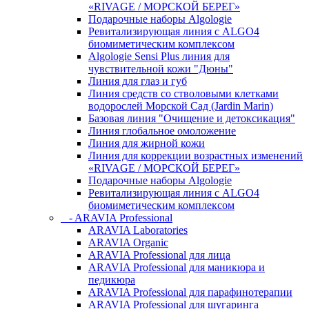
«RIVAGE / МОРСКОЙ БЕРЕГ»
Подарочные наборы Algologie
Ревитализирующая линия с ALGO4
биомиметическим комплексом
Algologie Sensi Plus линия для
чувcтвительной кожи "Дюны"
Линия для глаз и губ
Линия средств со стволовыми клетками
водорослей Морской Сад (Jardin Marin)
Базовая линия "Очищение и детоксикация"
Линия глобальное омоложение
Линия для жирной кожи
Линия для коррекции возрастных изменений
«RIVAGE / МОРСКОЙ БЕРЕГ»
Подарочные наборы Algologie
Ревитализирующая линия с ALGO4
биомиметическим комплексом
- ARAVIA Professional
ARAVIA Laboratories
ARAVIA Organic
ARAVIA Professional для лица
ARAVIA Professional для маникюра и
педикюра
ARAVIA Professional для парафинотерапии
ARAVIA Professional для шугаринга