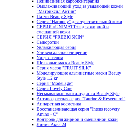
Неинвазивная карбокситерапия
Омолаживающий уход за увядающей кожей
"Матриксил Актив"
Патчи Beauty Style
Серия "Harmony" для чувствительной кожи
СЕРИЯ «UNIMATT+» для жирной и
смешанной кожи
СЕРИЯ “PREBIOSKIN”
Сыворотки
Увлажняющая серия
Универсальное очищение
Уход за телом
Шелковые маски Beauty Style
Серия масок "FRUIT SILK"
Моделирующие альгинатные маски Beauty
Style 1,2 кг
Серия "Modellage"
Cерия Lovely Care
Несмываемые маски-пудинги Beauty Style
Антивозрастная серия "Taurine & Resveratrol"
Аппаратная косметика
Восстанавливающая серия "Intens recovery
Amino - C"
Контроль для жирной и смешанной кожи
Линия Аква 24