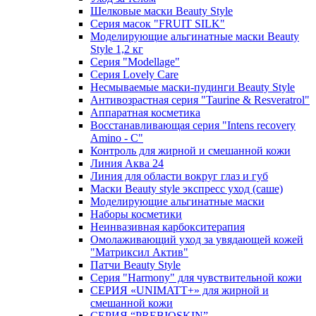
Шелковые маски Beauty Style
Серия масок "FRUIT SILK"
Моделирующие альгинатные маски Beauty
Style 1,2 кг
Серия "Modellage"
Cерия Lovely Care
Несмываемые маски-пудинги Beauty Style
Антивозрастная серия "Taurine & Resveratrol"
Аппаратная косметика
Восстанавливающая серия "Intens recovery
Amino - C"
Контроль для жирной и смешанной кожи
Линия Аква 24
Линия для области вокруг глаз и губ
Маски Beauty style экспресс уход (саше)
Моделирующие альгинатные маски
Наборы косметики
Неинвазивная карбокситерапия
Омолаживающий уход за увядающей кожей
"Матриксил Актив"
Патчи Beauty Style
Серия "Harmony" для чувствительной кожи
СЕРИЯ «UNIMATT+» для жирной и
смешанной кожи
СЕРИЯ “PREBIOSKIN”