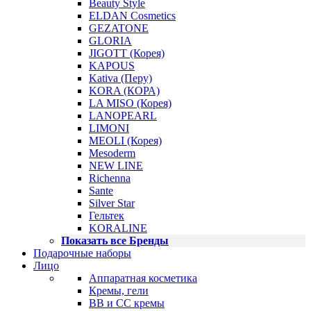
Beauty Style
ELDAN Cosmetics
GEZATONE
GLORIA
JIGOTT (Корея)
KAPOUS
Kativa (Перу)
KORA (КОРА)
LA MISO (Корея)
LANOPEARL
LIMONI
MEOLI (Корея)
Mesoderm
NEW LINE
Richenna
Sante
Silver Star
Гельтек
KORALINE
Показать все Бренды
Подарочные наборы
Лицо
Аппаратная косметика
Кремы, гели
BB и CC кремы