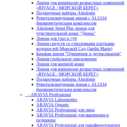
Линия для коррекции возрастных изменений
«RIVAGE / МОРСКОЙ БЕРЕГ»
Подарочные наборы Algologie
Ревитализирующая линия с ALGO4
биомиметическим комплексом
Algologie Sensi Plus линия для
чувcтвительной кожи "Дюны"
Линия для глаз и губ
Линия средств со стволовыми клетками
водорослей Морской Сад (Jardin Marin)
Базовая линия "Очищение и детоксикация"
Линия глобальное омоложение
Линия для жирной кожи
Линия для коррекции возрастных изменений
«RIVAGE / МОРСКОЙ БЕРЕГ»
Подарочные наборы Algologie
Ревитализирующая линия с ALGO4
биомиметическим комплексом
- ARAVIA Professional
ARAVIA Laboratories
ARAVIA Organic
ARAVIA Professional для лица
ARAVIA Professional для маникюра и
педикюра
ARAVIA Professional для парафинотерапии