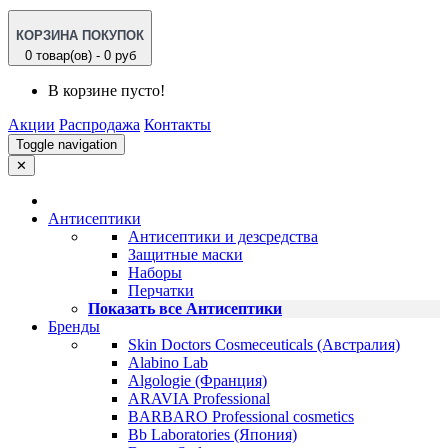
КОРЗИНА ПОКУПОК
0 товар(ов) - 0 руб
В корзине пусто!
Акции
Распродажа
Контакты
Toggle navigation
✕
Антисептики
Антисептики и дезсредства
Защитные маски
Наборы
Перчатки
Показать все Антисептики
Бренды
Skin Doctors Cosmeceuticals (Австралия)
Alabino Lab
Algologie (Франция)
ARAVIA Professional
BARBARO Professional cosmetics
Bb Laboratories (Япония)