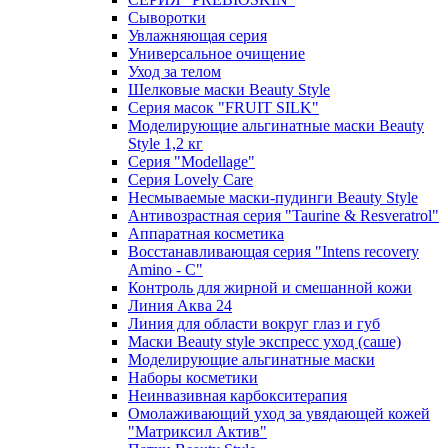
Сыворотки
Увлажняющая серия
Универсальное очищение
Уход за телом
Шелковые маски Beauty Style
Серия масок "FRUIT SILK"
Моделирующие альгинатные маски Beauty
Style 1,2 кг
Серия "Modellage"
Cерия Lovely Care
Несмываемые маски-пудинги Beauty Style
Антивозрастная серия "Taurine & Resveratrol"
Аппаратная косметика
Восстанавливающая серия "Intens recovery
Amino - C"
Контроль для жирной и смешанной кожи
Линия Аква 24
Линия для области вокруг глаз и губ
Маски Beauty style экспресс уход (саше)
Моделирующие альгинатные маски
Наборы косметики
Неинвазивная карбокситерапия
Омолаживающий уход за увядающей кожей
"Матриксил Актив"