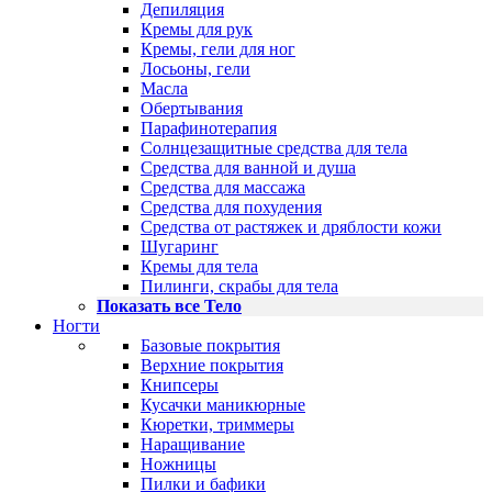
Депиляция
Кремы для рук
Кремы, гели для ног
Лосьоны, гели
Масла
Обертывания
Парафинотерапия
Солнцезащитные средства для тела
Средства для ванной и душа
Средства для массажа
Средства для похудения
Средства от растяжек и дряблости кожи
Шугаринг
Кремы для тела
Пилинги, скрабы для тела
Показать все Тело
Ногти
Базовые покрытия
Верхние покрытия
Книпсеры
Кусачки маникюрные
Кюретки, триммеры
Наращивание
Ножницы
Пилки и бафики