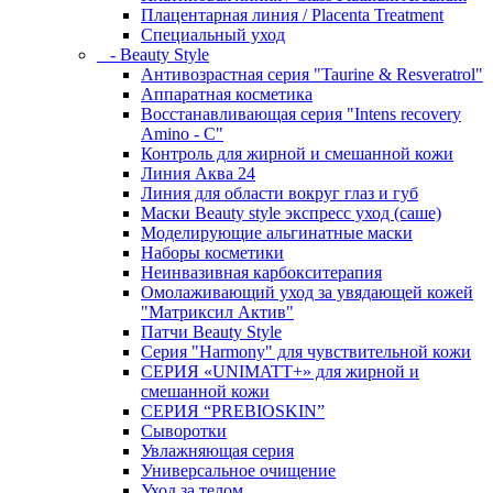
Плацентарная линия / Placenta Treatment
Специальный уход
- Beauty Style
Антивозрастная серия "Taurine & Resveratrol"
Аппаратная косметика
Восстанавливающая серия "Intens recovery
Amino - C"
Контроль для жирной и смешанной кожи
Линия Аква 24
Линия для области вокруг глаз и губ
Маски Beauty style экспресс уход (саше)
Моделирующие альгинатные маски
Наборы косметики
Неинвазивная карбокситерапия
Омолаживающий уход за увядающей кожей
"Матриксил Актив"
Патчи Beauty Style
Серия "Harmony" для чувствительной кожи
СЕРИЯ «UNIMATT+» для жирной и
смешанной кожи
СЕРИЯ “PREBIOSKIN”
Сыворотки
Увлажняющая серия
Универсальное очищение
Уход за телом