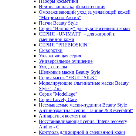
Наборы косметики
Неинвазивная карбокситерапия
Омолаживающий уход за увядающей кожей
"Матриксил Актив"
Патчи Beauty Style
Серия "Harmony" для чувствительной кожи
СЕРИЯ «UNIMATT+» для жирной и
смешанной кожи
СЕРИЯ “PREBIOSKIN”
Сыворотки
Увлажняющая серия
Универсальное очищение
Уход за телом
Шелковые маски Beauty Style
Серия масок "FRUIT SILK"
Моделирующие альгинатные маски Beauty
Style 1,2 кг
Серия "Modellage"
Cерия Lovely Care
Несмываемые маски-пудинги Beauty Style
Антивозрастная серия "Taurine & Resveratrol"
Аппаратная косметика
Восстанавливающая серия "Intens recovery
Amino - C"
Контроль для жирной и смешанной кожи