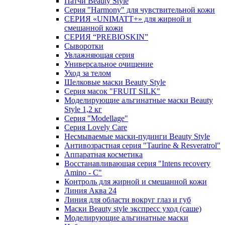
Патчи Beauty Style
Серия "Harmony" для чувствительной кожи
СЕРИЯ «UNIMATT+» для жирной и
смешанной кожи
СЕРИЯ “PREBIOSKIN”
Сыворотки
Увлажняющая серия
Универсальное очищение
Уход за телом
Шелковые маски Beauty Style
Серия масок "FRUIT SILK"
Моделирующие альгинатные маски Beauty
Style 1,2 кг
Серия "Modellage"
Cерия Lovely Care
Несмываемые маски-пудинги Beauty Style
Антивозрастная серия "Taurine & Resveratrol"
Аппаратная косметика
Восстанавливающая серия "Intens recovery
Amino - C"
Контроль для жирной и смешанной кожи
Линия Аква 24
Линия для области вокруг глаз и губ
Маски Beauty style экспресс уход (саше)
Моделирующие альгинатные маски