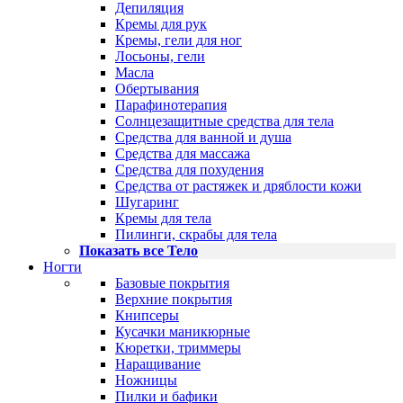
Депиляция
Кремы для рук
Кремы, гели для ног
Лосьоны, гели
Масла
Обертывания
Парафинотерапия
Солнцезащитные средства для тела
Средства для ванной и душа
Средства для массажа
Средства для похудения
Средства от растяжек и дряблости кожи
Шугаринг
Кремы для тела
Пилинги, скрабы для тела
Показать все Тело
Ногти
Базовые покрытия
Верхние покрытия
Книпсеры
Кусачки маникюрные
Кюретки, триммеры
Наращивание
Ножницы
Пилки и бафики