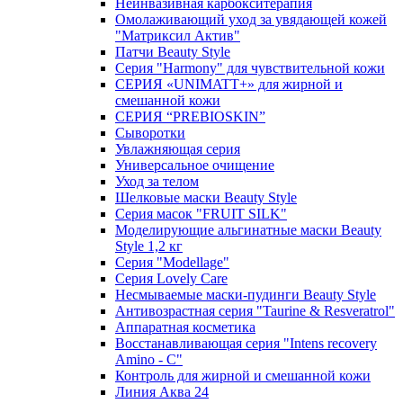
Неинвазивная карбокситерапия
Омолаживающий уход за увядающей кожей
"Матриксил Актив"
Патчи Beauty Style
Серия "Harmony" для чувствительной кожи
СЕРИЯ «UNIMATT+» для жирной и
смешанной кожи
СЕРИЯ “PREBIOSKIN”
Сыворотки
Увлажняющая серия
Универсальное очищение
Уход за телом
Шелковые маски Beauty Style
Серия масок "FRUIT SILK"
Моделирующие альгинатные маски Beauty
Style 1,2 кг
Серия "Modellage"
Cерия Lovely Care
Несмываемые маски-пудинги Beauty Style
Антивозрастная серия "Taurine & Resveratrol"
Аппаратная косметика
Восстанавливающая серия "Intens recovery
Amino - C"
Контроль для жирной и смешанной кожи
Линия Аква 24