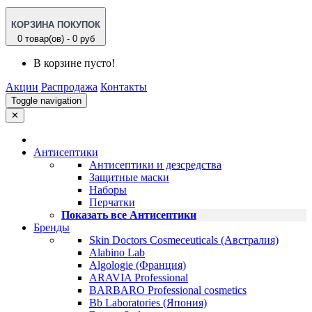
КОРЗИНА ПОКУПОК
0 товар(ов) - 0 руб
В корзине пусто!
Акции
Распродажа
Контакты
Toggle navigation
✕
Антисептики
Антисептики и дезсредства
Защитные маски
Наборы
Перчатки
Показать все Антисептики
Бренды
Skin Doctors Cosmeceuticals (Австралия)
Alabino Lab
Algologie (Франция)
ARAVIA Professional
BARBARO Professional cosmetics
Bb Laboratories (Япония)