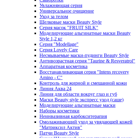
Увлажняющая серия
Универсальное очищение
Уход за телом
Шелковые маски Beauty Style
Серия масок "FRUIT SILK"
Моделирующие альгинатные маски Beauty
Style 1,2 кг
Серия "Modellage"
Cерия Lovely Care
Несмываемые маски-пудинги Beauty Style
Антивозрастная серия "Taurine & Resveratrol"
Аппаратная косметика
Восстанавливающая серия "Intens recovery
Amino - C"
Контроль для жирной и смешанной кожи
Линия Аква 24
Линия для области вокруг глаз и губ
Маски Beauty style экспресс уход (саше)
Моделирующие альгинатные маски
Наборы косметики
Неинвазивная карбокситерапия
Омолаживающий уход за увядающей кожей
"Матриксил Актив"
Патчи Beauty Style