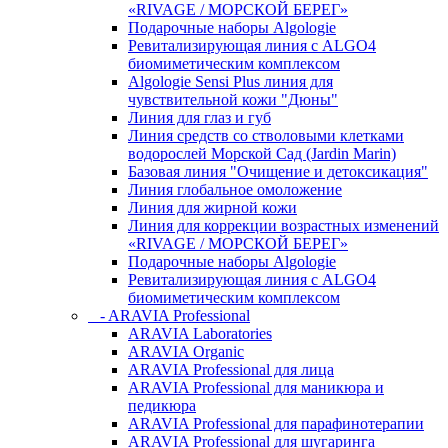
«RIVAGE / МОРСКОЙ БЕРЕГ»
Подарочные наборы Algologie
Ревитализирующая линия с ALGO4
биомиметическим комплексом
Algologie Sensi Plus линия для
чувcтвительной кожи "Дюны"
Линия для глаз и губ
Линия средств со стволовыми клетками
водорослей Морской Сад (Jardin Marin)
Базовая линия "Очищение и детоксикация"
Линия глобальное омоложение
Линия для жирной кожи
Линия для коррекции возрастных изменений
«RIVAGE / МОРСКОЙ БЕРЕГ»
Подарочные наборы Algologie
Ревитализирующая линия с ALGO4
биомиметическим комплексом
- ARAVIA Professional
ARAVIA Laboratories
ARAVIA Organic
ARAVIA Professional для лица
ARAVIA Professional для маникюра и
педикюра
ARAVIA Professional для парафинотерапии
ARAVIA Professional для шугаринга