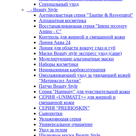
Специальный уход
- Beauty Style
Антивозрастная серия "Taurine & Resveratrol"
Аппаратная косметика
Восстанавливающая серия "Intens recovery
Amino - C"
Контроль для жирной и смешанной кожи
Линия Аква 24
Линия для области вокруг глаз и губ
Маски Beauty style экспресс уход (саше)
Моделирующие альгинатные маски
Наборы косметики
Неинвазивная карбокситерапия
Омолаживающий уход за увядающей кожей
"Матриксил Актив"
Патчи Beauty Style
Серия "Harmony" для чувствительной кожи
СЕРИЯ «UNIMATT+» для жирной и
смешанной кожи
СЕРИЯ “PREBIOSKIN”
Сыворотки
Увлажняющая серия
Универсальное очищение
Уход за телом
Шелковые маски Beauty Style