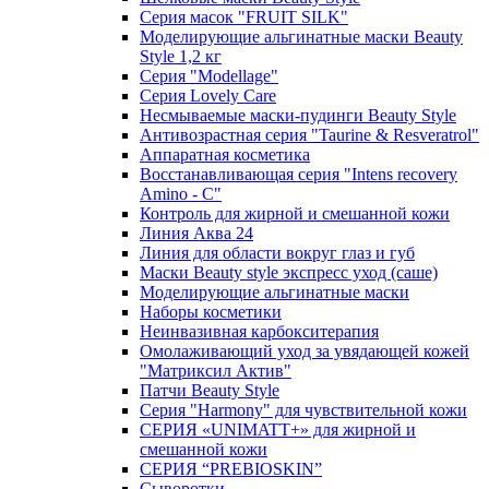
Серия масок "FRUIT SILK"
Моделирующие альгинатные маски Beauty
Style 1,2 кг
Серия "Modellage"
Cерия Lovely Care
Несмываемые маски-пудинги Beauty Style
Антивозрастная серия "Taurine & Resveratrol"
Аппаратная косметика
Восстанавливающая серия "Intens recovery
Amino - C"
Контроль для жирной и смешанной кожи
Линия Аква 24
Линия для области вокруг глаз и губ
Маски Beauty style экспресс уход (саше)
Моделирующие альгинатные маски
Наборы косметики
Неинвазивная карбокситерапия
Омолаживающий уход за увядающей кожей
"Матриксил Актив"
Патчи Beauty Style
Серия "Harmony" для чувствительной кожи
СЕРИЯ «UNIMATT+» для жирной и
смешанной кожи
СЕРИЯ “PREBIOSKIN”
Сыворотки