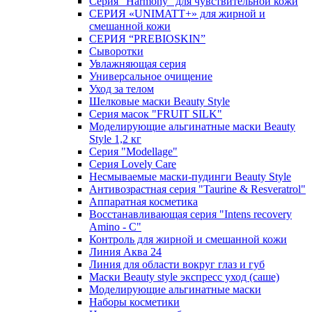
Серия "Harmony" для чувствительной кожи
СЕРИЯ «UNIMATT+» для жирной и
смешанной кожи
СЕРИЯ “PREBIOSKIN”
Сыворотки
Увлажняющая серия
Универсальное очищение
Уход за телом
Шелковые маски Beauty Style
Серия масок "FRUIT SILK"
Моделирующие альгинатные маски Beauty
Style 1,2 кг
Серия "Modellage"
Cерия Lovely Care
Несмываемые маски-пудинги Beauty Style
Антивозрастная серия "Taurine & Resveratrol"
Аппаратная косметика
Восстанавливающая серия "Intens recovery
Amino - C"
Контроль для жирной и смешанной кожи
Линия Аква 24
Линия для области вокруг глаз и губ
Маски Beauty style экспресс уход (саше)
Моделирующие альгинатные маски
Наборы косметики