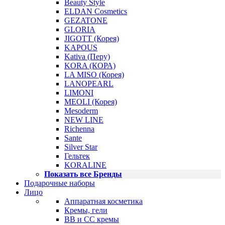
Beauty Style
ELDAN Cosmetics
GEZATONE
GLORIA
JIGOTT (Корея)
KAPOUS
Kativa (Перу)
KORA (КОРА)
LA MISO (Корея)
LANOPEARL
LIMONI
MEOLI (Корея)
Mesoderm
NEW LINE
Richenna
Sante
Silver Star
Гельтек
KORALINE
Показать все Бренды
Подарочные наборы
Лицо
Аппаратная косметика
Кремы, гели
BB и CC кремы