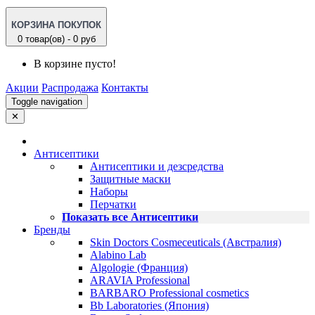
КОРЗИНА ПОКУПОК
0 товар(ов) - 0 руб
В корзине пусто!
Акции
Распродажа
Контакты
Toggle navigation
✕
Антисептики
Антисептики и дезсредства
Защитные маски
Наборы
Перчатки
Показать все Антисептики
Бренды
Skin Doctors Cosmeceuticals (Австралия)
Alabino Lab
Algologie (Франция)
ARAVIA Professional
BARBARO Professional cosmetics
Bb Laboratories (Япония)