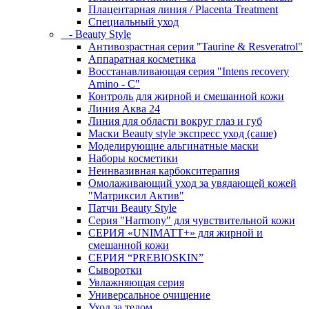
Плацентарная линия / Placenta Treatment
Специальный уход
- Beauty Style
Антивозрастная серия "Taurine & Resveratrol"
Аппаратная косметика
Восстанавливающая серия "Intens recovery
Amino - C"
Контроль для жирной и смешанной кожи
Линия Аква 24
Линия для области вокруг глаз и губ
Маски Beauty style экспресс уход (саше)
Моделирующие альгинатные маски
Наборы косметики
Неинвазивная карбокситерапия
Омолаживающий уход за увядающей кожей
"Матриксил Актив"
Патчи Beauty Style
Серия "Harmony" для чувствительной кожи
СЕРИЯ «UNIMATT+» для жирной и
смешанной кожи
СЕРИЯ “PREBIOSKIN”
Сыворотки
Увлажняющая серия
Универсальное очищение
Уход за телом