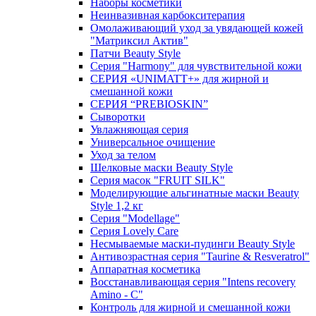
Наборы косметики
Неинвазивная карбокситерапия
Омолаживающий уход за увядающей кожей
"Матриксил Актив"
Патчи Beauty Style
Серия "Harmony" для чувствительной кожи
СЕРИЯ «UNIMATT+» для жирной и
смешанной кожи
СЕРИЯ “PREBIOSKIN”
Сыворотки
Увлажняющая серия
Универсальное очищение
Уход за телом
Шелковые маски Beauty Style
Серия масок "FRUIT SILK"
Моделирующие альгинатные маски Beauty
Style 1,2 кг
Серия "Modellage"
Cерия Lovely Care
Несмываемые маски-пудинги Beauty Style
Антивозрастная серия "Taurine & Resveratrol"
Аппаратная косметика
Восстанавливающая серия "Intens recovery
Amino - C"
Контроль для жирной и смешанной кожи