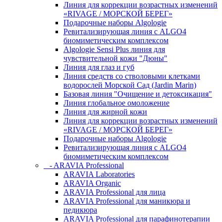
Линия для коррекции возрастных изменений
«RIVAGE / МОРСКОЙ БЕРЕГ»
Подарочные наборы Algologie
Ревитализирующая линия с ALGO4
биомиметическим комплексом
Algologie Sensi Plus линия для
чувcтвительной кожи "Дюны"
Линия для глаз и губ
Линия средств со стволовыми клетками
водорослей Морской Сад (Jardin Marin)
Базовая линия "Очищение и детоксикация"
Линия глобальное омоложение
Линия для жирной кожи
Линия для коррекции возрастных изменений
«RIVAGE / МОРСКОЙ БЕРЕГ»
Подарочные наборы Algologie
Ревитализирующая линия с ALGO4
биомиметическим комплексом
- ARAVIA Professional
ARAVIA Laboratories
ARAVIA Organic
ARAVIA Professional для лица
ARAVIA Professional для маникюра и
педикюра
ARAVIA Professional для парафинотерапии