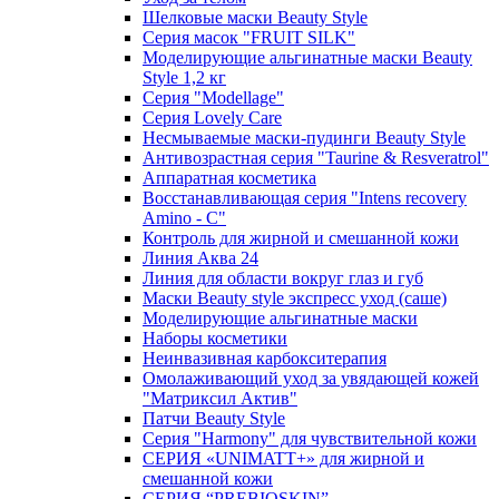
Шелковые маски Beauty Style
Серия масок "FRUIT SILK"
Моделирующие альгинатные маски Beauty
Style 1,2 кг
Серия "Modellage"
Cерия Lovely Care
Несмываемые маски-пудинги Beauty Style
Антивозрастная серия "Taurine & Resveratrol"
Аппаратная косметика
Восстанавливающая серия "Intens recovery
Amino - C"
Контроль для жирной и смешанной кожи
Линия Аква 24
Линия для области вокруг глаз и губ
Маски Beauty style экспресс уход (саше)
Моделирующие альгинатные маски
Наборы косметики
Неинвазивная карбокситерапия
Омолаживающий уход за увядающей кожей
"Матриксил Актив"
Патчи Beauty Style
Серия "Harmony" для чувствительной кожи
СЕРИЯ «UNIMATT+» для жирной и
смешанной кожи
СЕРИЯ “PREBIOSKIN”