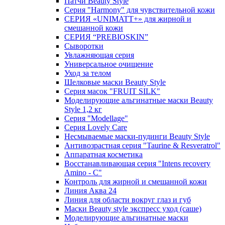
Патчи Beauty Style
Серия "Harmony" для чувствительной кожи
СЕРИЯ «UNIMATT+» для жирной и
смешанной кожи
СЕРИЯ “PREBIOSKIN”
Сыворотки
Увлажняющая серия
Универсальное очищение
Уход за телом
Шелковые маски Beauty Style
Серия масок "FRUIT SILK"
Моделирующие альгинатные маски Beauty
Style 1,2 кг
Серия "Modellage"
Cерия Lovely Care
Несмываемые маски-пудинги Beauty Style
Антивозрастная серия "Taurine & Resveratrol"
Аппаратная косметика
Восстанавливающая серия "Intens recovery
Amino - C"
Контроль для жирной и смешанной кожи
Линия Аква 24
Линия для области вокруг глаз и губ
Маски Beauty style экспресс уход (саше)
Моделирующие альгинатные маски