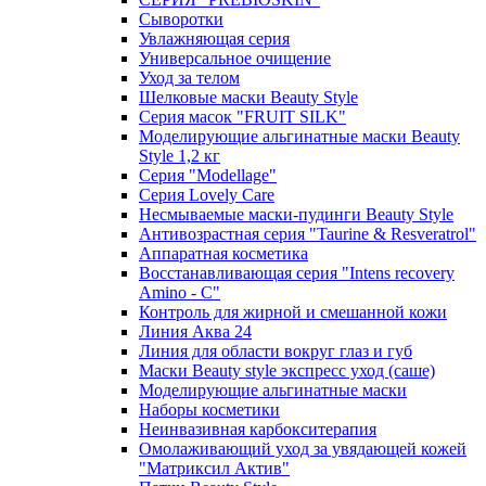
Сыворотки
Увлажняющая серия
Универсальное очищение
Уход за телом
Шелковые маски Beauty Style
Серия масок "FRUIT SILK"
Моделирующие альгинатные маски Beauty
Style 1,2 кг
Серия "Modellage"
Cерия Lovely Care
Несмываемые маски-пудинги Beauty Style
Антивозрастная серия "Taurine & Resveratrol"
Аппаратная косметика
Восстанавливающая серия "Intens recovery
Amino - C"
Контроль для жирной и смешанной кожи
Линия Аква 24
Линия для области вокруг глаз и губ
Маски Beauty style экспресс уход (саше)
Моделирующие альгинатные маски
Наборы косметики
Неинвазивная карбокситерапия
Омолаживающий уход за увядающей кожей
"Матриксил Актив"