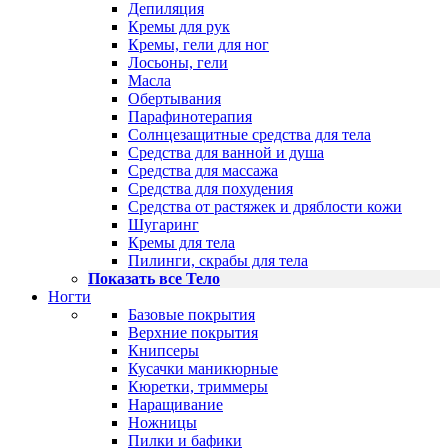
Депиляция
Кремы для рук
Кремы, гели для ног
Лосьоны, гели
Масла
Обертывания
Парафинотерапия
Солнцезащитные средства для тела
Средства для ванной и душа
Средства для массажа
Средства для похудения
Средства от растяжек и дряблости кожи
Шугаринг
Кремы для тела
Пилинги, скрабы для тела
Показать все Тело
Ногти
Базовые покрытия
Верхние покрытия
Книпсеры
Кусачки маникюрные
Кюретки, триммеры
Наращивание
Ножницы
Пилки и бафики