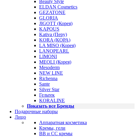
Beauty Style
ELDAN Cosmetics
GEZATONE
GLORIA
JIGOTT (Корея)
KAPOUS
Kativa (Перу)
KORA (КОРА)
LA MISO (Корея)
LANOPEARL
LIMONI
MEOLI (Корея)
Mesoderm
NEW LINE
Richenna
Sante
Silver Star
Гельтек
KORALINE
Показать все Бренды
Подарочные наборы
Лицо
Аппаратная косметика
Кремы, гели
BB и CC кремы