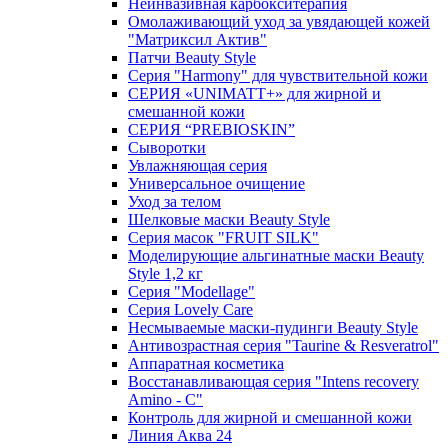
Неинвазивная карбокситерапия
Омолаживающий уход за увядающей кожей
"Матриксил Актив"
Патчи Beauty Style
Серия "Harmony" для чувствительной кожи
СЕРИЯ «UNIMATT+» для жирной и
смешанной кожи
СЕРИЯ “PREBIOSKIN”
Сыворотки
Увлажняющая серия
Универсальное очищение
Уход за телом
Шелковые маски Beauty Style
Серия масок "FRUIT SILK"
Моделирующие альгинатные маски Beauty
Style 1,2 кг
Серия "Modellage"
Cерия Lovely Care
Несмываемые маски-пудинги Beauty Style
Антивозрастная серия "Taurine & Resveratrol"
Аппаратная косметика
Восстанавливающая серия "Intens recovery
Amino - C"
Контроль для жирной и смешанной кожи
Линия Аква 24