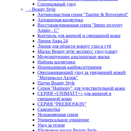
Специальный уход
- Beauty Style
Антивозрастная серия "Taurine & Resveratrol"
Аппаратная косметика
Восстанавливающая серия "Intens recovery
Amino - C"
Контроль для жирной и смешанной кожи
Линия Аква 24
Линия для области вокруг глаз и губ
Маски Beauty style экспресс уход (саше)
Моделирующие альгинатные маски
Наборы косметики
Неинвазивная карбокситерапия
Омолаживающий уход за увядающей кожей
"Матриксил Актив"
Патчи Beauty Style
Серия "Harmony" для чувствительной кожи
СЕРИЯ «UNIMATT+» для жирной и
смешанной кожи
СЕРИЯ “PREBIOSKIN”
Сыворотки
Увлажняющая серия
Универсальное очищение
Уход за телом
Шелковые маски Beauty Style