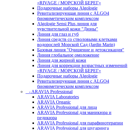
«RIVAGE / МОРСКОЙ БЕРЕГ»
Подарочные наборы Algologie
Ревитализирующая линия с ALGO4
биомиметическим комплексом
Algologie Sensi Plus линия для
чувcтвительной кожи "Дюны"
Линия для глаз и губ
Линия средств со стволовыми клетками
водорослей Морской Сад (Jardin Marin)
Базовая линия "Очищение и детоксикация"
Линия глобальное омоложение
Линия для жирной кожи
Линия для коррекции возрастных изменений
«RIVAGE / МОРСКОЙ БЕРЕГ»
Подарочные наборы Algologie
Ревитализирующая линия с ALGO4
биомиметическим комплексом
- ARAVIA Professional
ARAVIA Laboratories
ARAVIA Organic
ARAVIA Professional для лица
ARAVIA Professional для маникюра и
педикюра
ARAVIA Professional для парафинотерапии
ARAVIA Professional для шугаринга