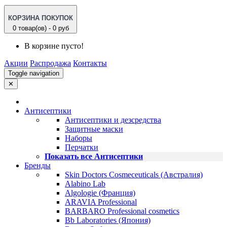
КОРЗИНА ПОКУПОК
0 товар(ов) - 0 руб
В корзине пусто!
Акции
Распродажа
Контакты
Toggle navigation
✕
Антисептики
Антисептики и дезсредства
Защитные маски
Наборы
Перчатки
Показать все Антисептики
Бренды
Skin Doctors Cosmeceuticals (Австралия)
Alabino Lab
Algologie (Франция)
ARAVIA Professional
BARBARO Professional cosmetics
Bb Laboratories (Япония)