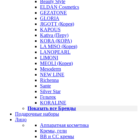
Beauty Style
ELDAN Cosmetics
GEZATONE
GLORIA
JIGOTT (Корея)
KAPOUS
Kativa (Перу)
KORA (КОРА)
LA MISO (Корея)
LANOPEARL
LIMONI
MEOLI (Корея)
Mesoderm
NEW LINE
Richenna
Sante
Silver Star
Гельтек
KORALINE
Показать все Бренды
Подарочные наборы
Лицо
Аппаратная косметика
Кремы, гели
BB и CC кремы