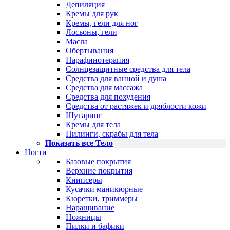
Депиляция
Кремы для рук
Кремы, гели для ног
Лосьоны, гели
Масла
Обертывания
Парафинотерапия
Солнцезащитные средства для тела
Средства для ванной и душа
Средства для массажа
Средства для похудения
Средства от растяжек и дряблости кожи
Шугаринг
Кремы для тела
Пилинги, скрабы для тела
Показать все Тело
Ногти
Базовые покрытия
Верхние покрытия
Книпсеры
Кусачки маникюрные
Кюретки, триммеры
Наращивание
Ножницы
Пилки и бафики