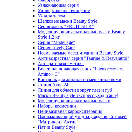
Увлажняющая серия
Универсальное очищение
Уход за телом
Шелковые маски Beauty Style
Серия масок "FRUIT SILK"
Моделирующие альгинатные маски Beauty
Style 1,2 кг
Серия "Modellage"
Cерия Lovely Care
Несмываемые маски-пудинги Beauty Style
Антивозрастная серия "Taurine & Resveratrol"
Аппаратная косметика
Восстанавливающая серия "Intens recovery
Amino - C"
Контроль для жирной и смешанной кожи
Линия Аква 24
Линия для области вокруг глаз и губ
Маски Beauty style экспресс уход (саше)
Моделирующие альгинатные маски
Наборы косметики
Неинвазивная карбокситерапия
Омолаживающий уход за увядающей кожей
"Матриксил Актив"
Патчи Beauty Style