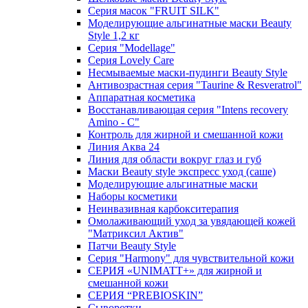
Серия масок "FRUIT SILK"
Моделирующие альгинатные маски Beauty
Style 1,2 кг
Серия "Modellage"
Cерия Lovely Care
Несмываемые маски-пудинги Beauty Style
Антивозрастная серия "Taurine & Resveratrol"
Аппаратная косметика
Восстанавливающая серия "Intens recovery
Amino - C"
Контроль для жирной и смешанной кожи
Линия Аква 24
Линия для области вокруг глаз и губ
Маски Beauty style экспресс уход (саше)
Моделирующие альгинатные маски
Наборы косметики
Неинвазивная карбокситерапия
Омолаживающий уход за увядающей кожей
"Матриксил Актив"
Патчи Beauty Style
Серия "Harmony" для чувствительной кожи
СЕРИЯ «UNIMATT+» для жирной и
смешанной кожи
СЕРИЯ “PREBIOSKIN”
Сыворотки