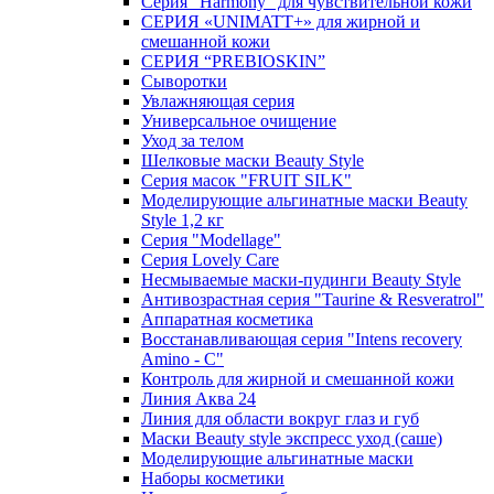
Серия "Harmony" для чувствительной кожи
СЕРИЯ «UNIMATT+» для жирной и
смешанной кожи
СЕРИЯ “PREBIOSKIN”
Сыворотки
Увлажняющая серия
Универсальное очищение
Уход за телом
Шелковые маски Beauty Style
Серия масок "FRUIT SILK"
Моделирующие альгинатные маски Beauty
Style 1,2 кг
Серия "Modellage"
Cерия Lovely Care
Несмываемые маски-пудинги Beauty Style
Антивозрастная серия "Taurine & Resveratrol"
Аппаратная косметика
Восстанавливающая серия "Intens recovery
Amino - C"
Контроль для жирной и смешанной кожи
Линия Аква 24
Линия для области вокруг глаз и губ
Маски Beauty style экспресс уход (саше)
Моделирующие альгинатные маски
Наборы косметики