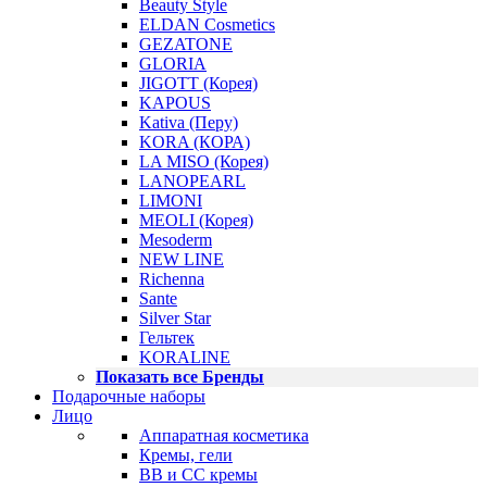
Beauty Style
ELDAN Cosmetics
GEZATONE
GLORIA
JIGOTT (Корея)
KAPOUS
Kativa (Перу)
KORA (КОРА)
LA MISO (Корея)
LANOPEARL
LIMONI
MEOLI (Корея)
Mesoderm
NEW LINE
Richenna
Sante
Silver Star
Гельтек
KORALINE
Показать все Бренды
Подарочные наборы
Лицо
Аппаратная косметика
Кремы, гели
BB и CC кремы