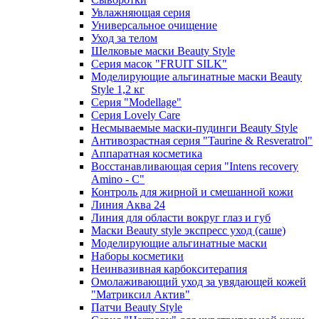
Увлажняющая серия
Универсальное очищение
Уход за телом
Шелковые маски Beauty Style
Серия масок "FRUIT SILK"
Моделирующие альгинатные маски Beauty
Style 1,2 кг
Серия "Modellage"
Cерия Lovely Care
Несмываемые маски-пудинги Beauty Style
Антивозрастная серия "Taurine & Resveratrol"
Аппаратная косметика
Восстанавливающая серия "Intens recovery
Amino - C"
Контроль для жирной и смешанной кожи
Линия Аква 24
Линия для области вокруг глаз и губ
Маски Beauty style экспресс уход (саше)
Моделирующие альгинатные маски
Наборы косметики
Неинвазивная карбокситерапия
Омолаживающий уход за увядающей кожей
"Матриксил Актив"
Патчи Beauty Style