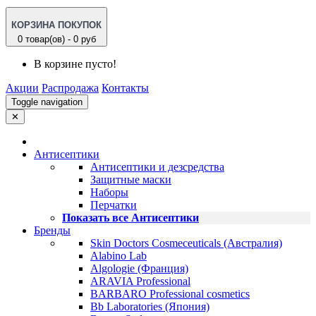
КОРЗИНА ПОКУПОК
0 товар(ов) - 0 руб
В корзине пусто!
Акции
Распродажа
Контакты
Toggle navigation
✕
Антисептики
Антисептики и дезсредства
Защитные маски
Наборы
Перчатки
Показать все Антисептики
Бренды
Skin Doctors Cosmeceuticals (Австралия)
Alabino Lab
Algologie (Франция)
ARAVIA Professional
BARBARO Professional cosmetics
Bb Laboratories (Япония)