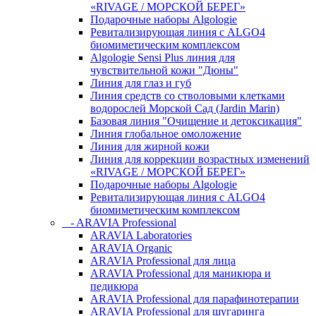
«RIVAGE / МОРСКОЙ БЕРЕГ»
Подарочные наборы Algologie
Ревитализирующая линия с ALGO4
биомиметическим комплексом
Algologie Sensi Plus линия для
чувcтвительной кожи "Дюны"
Линия для глаз и губ
Линия средств со стволовыми клетками
водорослей Морской Сад (Jardin Marin)
Базовая линия "Очищение и детоксикация"
Линия глобальное омоложение
Линия для жирной кожи
Линия для коррекции возрастных изменений
«RIVAGE / МОРСКОЙ БЕРЕГ»
Подарочные наборы Algologie
Ревитализирующая линия с ALGO4
биомиметическим комплексом
- ARAVIA Professional
ARAVIA Laboratories
ARAVIA Organic
ARAVIA Professional для лица
ARAVIA Professional для маникюра и
педикюра
ARAVIA Professional для парафинотерапии
ARAVIA Professional для шугаринга