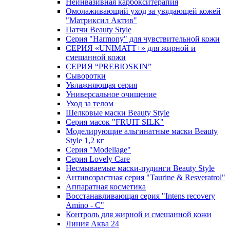
Неинвазивная карбокситерапия
Омолаживающий уход за увядающей кожей
"Матриксил Актив"
Патчи Beauty Style
Серия "Harmony" для чувствительной кожи
СЕРИЯ «UNIMATT+» для жирной и
смешанной кожи
СЕРИЯ “PREBIOSKIN”
Сыворотки
Увлажняющая серия
Универсальное очищение
Уход за телом
Шелковые маски Beauty Style
Серия масок "FRUIT SILK"
Моделирующие альгинатные маски Beauty
Style 1,2 кг
Серия "Modellage"
Cерия Lovely Care
Несмываемые маски-пудинги Beauty Style
Антивозрастная серия "Taurine & Resveratrol"
Аппаратная косметика
Восстанавливающая серия "Intens recovery
Amino - C"
Контроль для жирной и смешанной кожи
Линия Аква 24