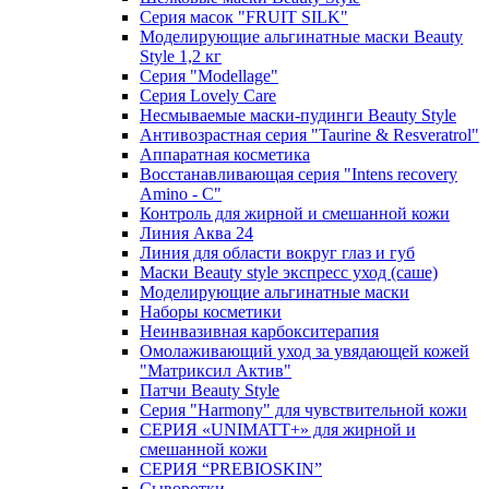
Серия масок "FRUIT SILK"
Моделирующие альгинатные маски Beauty
Style 1,2 кг
Серия "Modellage"
Cерия Lovely Care
Несмываемые маски-пудинги Beauty Style
Антивозрастная серия "Taurine & Resveratrol"
Аппаратная косметика
Восстанавливающая серия "Intens recovery
Amino - C"
Контроль для жирной и смешанной кожи
Линия Аква 24
Линия для области вокруг глаз и губ
Маски Beauty style экспресс уход (саше)
Моделирующие альгинатные маски
Наборы косметики
Неинвазивная карбокситерапия
Омолаживающий уход за увядающей кожей
"Матриксил Актив"
Патчи Beauty Style
Серия "Harmony" для чувствительной кожи
СЕРИЯ «UNIMATT+» для жирной и
смешанной кожи
СЕРИЯ “PREBIOSKIN”
Сыворотки