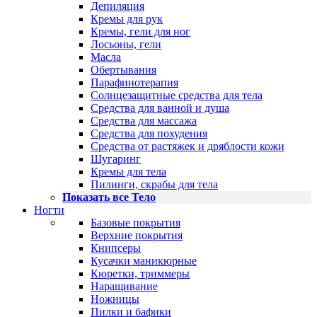
Депиляция
Кремы для рук
Кремы, гели для ног
Лосьоны, гели
Масла
Обертывания
Парафинотерапия
Солнцезащитные средства для тела
Средства для ванной и душа
Средства для массажа
Средства для похудения
Средства от растяжек и дряблости кожи
Шугаринг
Кремы для тела
Пилинги, скрабы для тела
Показать все Тело
Ногти
Базовые покрытия
Верхние покрытия
Книпсеры
Кусачки маникюрные
Кюретки, триммеры
Наращивание
Ножницы
Пилки и бафики