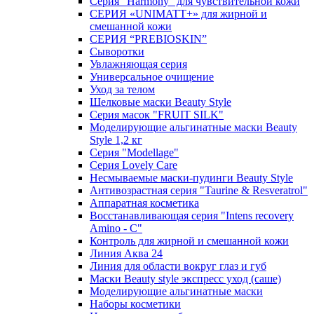
Серия "Harmony" для чувствительной кожи
СЕРИЯ «UNIMATT+» для жирной и
смешанной кожи
СЕРИЯ “PREBIOSKIN”
Сыворотки
Увлажняющая серия
Универсальное очищение
Уход за телом
Шелковые маски Beauty Style
Серия масок "FRUIT SILK"
Моделирующие альгинатные маски Beauty
Style 1,2 кг
Серия "Modellage"
Cерия Lovely Care
Несмываемые маски-пудинги Beauty Style
Антивозрастная серия "Taurine & Resveratrol"
Аппаратная косметика
Восстанавливающая серия "Intens recovery
Amino - C"
Контроль для жирной и смешанной кожи
Линия Аква 24
Линия для области вокруг глаз и губ
Маски Beauty style экспресс уход (саше)
Моделирующие альгинатные маски
Наборы косметики