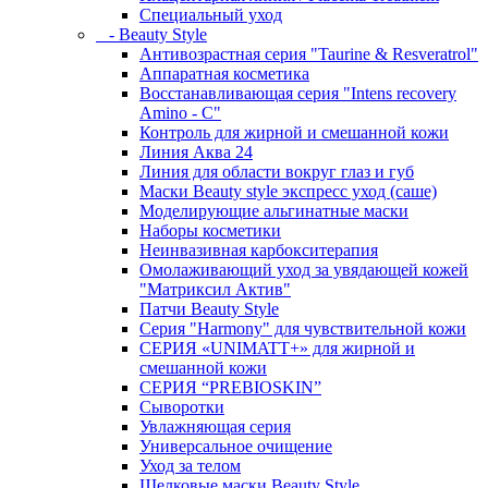
Специальный уход
- Beauty Style
Антивозрастная серия "Taurine & Resveratrol"
Аппаратная косметика
Восстанавливающая серия "Intens recovery
Amino - C"
Контроль для жирной и смешанной кожи
Линия Аква 24
Линия для области вокруг глаз и губ
Маски Beauty style экспресс уход (саше)
Моделирующие альгинатные маски
Наборы косметики
Неинвазивная карбокситерапия
Омолаживающий уход за увядающей кожей
"Матриксил Актив"
Патчи Beauty Style
Серия "Harmony" для чувствительной кожи
СЕРИЯ «UNIMATT+» для жирной и
смешанной кожи
СЕРИЯ “PREBIOSKIN”
Сыворотки
Увлажняющая серия
Универсальное очищение
Уход за телом
Шелковые маски Beauty Style