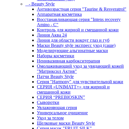
- Beauty Style
Антивозрастная серия "Taurine & Resveratrol"
Аппаратная косметика
Восстанавливающая серия "Intens recovery
Amino - C"
Контроль для жирной и смешанной кожи
Линия Аква 24
Линия для области вокруг глаз и губ
Маски Beauty style экспресс уход (саше)
Моделирующие альгинатные маски
Наборы косметики
Неинвазивная карбокситерапия
Омолаживающий уход за увядающей кожей
"Матриксил Актив"
Патчи Beauty Style
Серия "Harmony" для чувствительной кожи
СЕРИЯ «UNIMATT+» для жирной и
смешанной кожи
СЕРИЯ “PREBIOSKIN”
Сыворотки
Увлажняющая серия
Универсальное очищение
Уход за телом
Шелковые маски Beauty Style
Серия масок "FRUIT SILK"