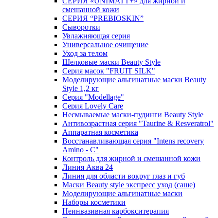
СЕРИЯ «UNIMATT+» для жирной и
смешанной кожи
СЕРИЯ “PREBIOSKIN”
Сыворотки
Увлажняющая серия
Универсальное очищение
Уход за телом
Шелковые маски Beauty Style
Серия масок "FRUIT SILK"
Моделирующие альгинатные маски Beauty
Style 1,2 кг
Серия "Modellage"
Cерия Lovely Care
Несмываемые маски-пудинги Beauty Style
Антивозрастная серия "Taurine & Resveratrol"
Аппаратная косметика
Восстанавливающая серия "Intens recovery
Amino - C"
Контроль для жирной и смешанной кожи
Линия Аква 24
Линия для области вокруг глаз и губ
Маски Beauty style экспресс уход (саше)
Моделирующие альгинатные маски
Наборы косметики
Неинвазивная карбокситерапия