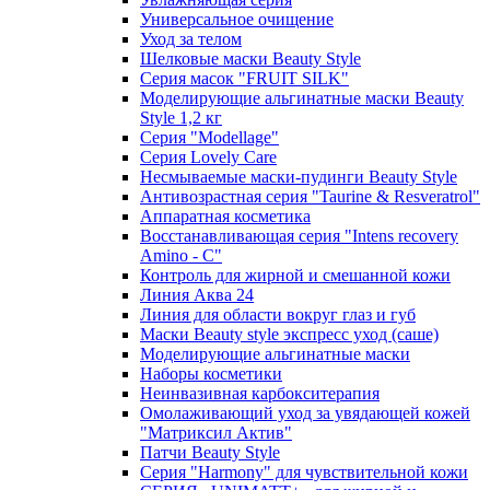
Универсальное очищение
Уход за телом
Шелковые маски Beauty Style
Серия масок "FRUIT SILK"
Моделирующие альгинатные маски Beauty
Style 1,2 кг
Серия "Modellage"
Cерия Lovely Care
Несмываемые маски-пудинги Beauty Style
Антивозрастная серия "Taurine & Resveratrol"
Аппаратная косметика
Восстанавливающая серия "Intens recovery
Amino - C"
Контроль для жирной и смешанной кожи
Линия Аква 24
Линия для области вокруг глаз и губ
Маски Beauty style экспресс уход (саше)
Моделирующие альгинатные маски
Наборы косметики
Неинвазивная карбокситерапия
Омолаживающий уход за увядающей кожей
"Матриксил Актив"
Патчи Beauty Style
Серия "Harmony" для чувствительной кожи