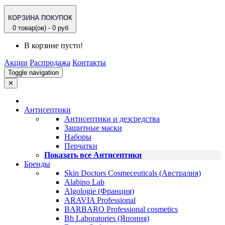
КОРЗИНА ПОКУПОК
0 товар(ов) - 0 руб
В корзине пусто!
Акции
Распродажа
Контакты
Toggle navigation
✕
Антисептики
Антисептики и дезсредства
Защитные маски
Наборы
Перчатки
Показать все Антисептики
Бренды
Skin Doctors Cosmeceuticals (Австралия)
Alabino Lab
Algologie (Франция)
ARAVIA Professional
BARBARO Professional cosmetics
Bb Laboratories (Япония)