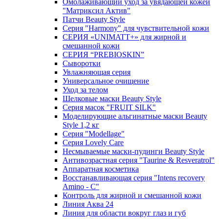
Омолаживающий уход за увядающей кожей
"Матриксил Актив"
Патчи Beauty Style
Серия "Harmony" для чувствительной кожи
СЕРИЯ «UNIMATT+» для жирной и
смешанной кожи
СЕРИЯ “PREBIOSKIN”
Сыворотки
Увлажняющая серия
Универсальное очищение
Уход за телом
Шелковые маски Beauty Style
Серия масок "FRUIT SILK"
Моделирующие альгинатные маски Beauty
Style 1,2 кг
Серия "Modellage"
Cерия Lovely Care
Несмываемые маски-пудинги Beauty Style
Антивозрастная серия "Taurine & Resveratrol"
Аппаратная косметика
Восстанавливающая серия "Intens recovery
Amino - C"
Контроль для жирной и смешанной кожи
Линия Аква 24
Линия для области вокруг глаз и губ