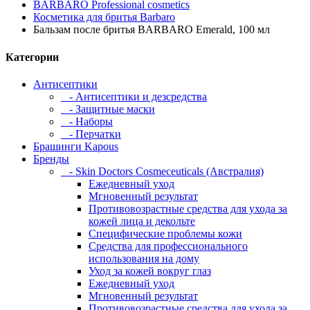
BARBARO Professional cosmetics
Косметика для бритья Barbaro
Бальзам после бритья BARBARO Emerald, 100 мл
Категории
Антисептики
- Антисептики и дезсредства
- Защитные маски
- Наборы
- Перчатки
Брашинги Kapous
Бренды
- Skin Doctors Cosmeceuticals (Австралия)
Ежедневный уход
Мгновенный результат
Противовозрастные средства для ухода за
кожей лица и декольте
Специфические проблемы кожи
Средства для профессионального
использования на дому
Уход за кожей вокруг глаз
Ежедневный уход
Мгновенный результат
Противовозрастные средства для ухода за