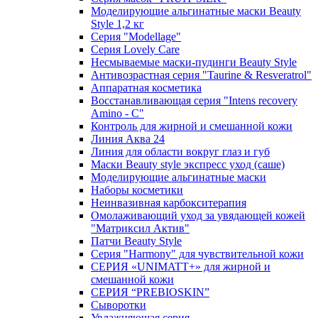
Моделирующие альгинатные маски Beauty
Style 1,2 кг
Серия "Modellage"
Cерия Lovely Care
Несмываемые маски-пудинги Beauty Style
Антивозрастная серия "Taurine & Resveratrol"
Аппаратная косметика
Восстанавливающая серия "Intens recovery
Amino - C"
Контроль для жирной и смешанной кожи
Линия Аква 24
Линия для области вокруг глаз и губ
Маски Beauty style экспресс уход (саше)
Моделирующие альгинатные маски
Наборы косметики
Неинвазивная карбокситерапия
Омолаживающий уход за увядающей кожей
"Матриксил Актив"
Патчи Beauty Style
Серия "Harmony" для чувствительной кожи
СЕРИЯ «UNIMATT+» для жирной и
смешанной кожи
СЕРИЯ “PREBIOSKIN”
Сыворотки
Увлажняющая серия