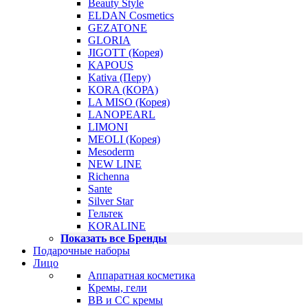
Beauty Style
ELDAN Cosmetics
GEZATONE
GLORIA
JIGOTT (Корея)
KAPOUS
Kativa (Перу)
KORA (КОРА)
LA MISO (Корея)
LANOPEARL
LIMONI
MEOLI (Корея)
Mesoderm
NEW LINE
Richenna
Sante
Silver Star
Гельтек
KORALINE
Показать все Бренды
Подарочные наборы
Лицо
Аппаратная косметика
Кремы, гели
BB и CC кремы