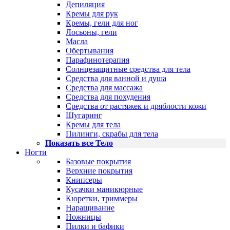
Депиляция
Кремы для рук
Кремы, гели для ног
Лосьоны, гели
Масла
Обертывания
Парафинотерапия
Солнцезащитные средства для тела
Средства для ванной и душа
Средства для массажа
Средства для похудения
Средства от растяжек и дряблости кожи
Шугаринг
Кремы для тела
Пилинги, скрабы для тела
Показать все Тело
Ногти
Базовые покрытия
Верхние покрытия
Книпсеры
Кусачки маникюрные
Кюретки, триммеры
Наращивание
Ножницы
Пилки и бафики