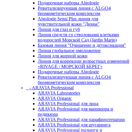
Подарочные наборы Algologie
Ревитализирующая линия с ALGO4
биомиметическим комплексом
Algologie Sensi Plus линия для
чувcтвительной кожи "Дюны"
Линия для глаз и губ
Линия средств со стволовыми клетками
водорослей Морской Сад (Jardin Marin)
Базовая линия "Очищение и детоксикация"
Линия глобальное омоложение
Линия для жирной кожи
Линия для коррекции возрастных изменений
«RIVAGE / МОРСКОЙ БЕРЕГ»
Подарочные наборы Algologie
Ревитализирующая линия с ALGO4
биомиметическим комплексом
- ARAVIA Professional
ARAVIA Laboratories
ARAVIA Organic
ARAVIA Professional для лица
ARAVIA Professional для маникюра и
педикюра
ARAVIA Professional для парафинотерапии
ARAVIA Professional для шугаринга
ARAVIA Professional пилинги и