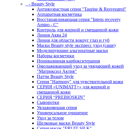
- Beauty Style
Антивозрастная серия "Taurine & Resveratrol"
Аппаратная косметика
Восстанавливающая серия "Intens recovery
Amino - C"
Контроль для жирной и смешанной кожи
Линия Аква 24
Линия для области вокруг глаз и губ
Маски Beauty style экспресс уход (саше)
Моделирующие альгинатные маски
Наборы косметики
Неинвазивная карбокситерапия
Омолаживающий уход за увядающей кожей
"Матриксил Актив"
Патчи Beauty Style
Серия "Harmony" для чувствительной кожи
СЕРИЯ «UNIMATT+» для жирной и
смешанной кожи
СЕРИЯ “PREBIOSKIN”
Сыворотки
Увлажняющая серия
Универсальное очищение
Уход за телом
Шелковые маски Beauty Style
Серия масок "FRUIT SILK"