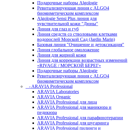
Подарочные наборы Algologie
Ревитализирующая линия с ALGO4
биомиметическим комплексом
Algologie Sensi Plus линия для
чувcтвительной кожи "Дюны"
Линия для глаз и губ
Линия средств со стволовыми клетками
водорослей Морской Сад (Jardin Marin)
Базовая линия "Очищение и детоксикация"
Линия глобальное омоложение
Линия для жирной кожи
Линия для коррекции возрастных изменений
«RIVAGE / МОРСКОЙ БЕРЕГ»
Подарочные наборы Algologie
Ревитализирующая линия с ALGO4
биомиметическим комплексом
- ARAVIA Professional
ARAVIA Laboratories
ARAVIA Organic
ARAVIA Professional для лица
ARAVIA Professional для маникюра и
педикюра
ARAVIA Professional для парафинотерапии
ARAVIA Professional для шугаринга
ARAVIA Professional пилинги и