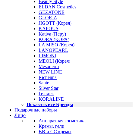
Beauty Style
ELDAN Cosmetics
GEZATONE
GLORIA
JIGOTT (Корея)
KAPOUS
Kativa (Перу)
KORA (КОРА)
LA MISO (Корея)
LANOPEARL
LIMONI
MEOLI (Корея)
Mesoderm
NEW LINE
Richenna
Sante
Silver Star
Гельтек
KORALINE
Показать все Бренды
Подарочные наборы
Лицо
Аппаратная косметика
Кремы, гели
BB и CC кремы