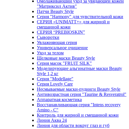
Омолаживающий уход за увядающей кожей
"Матриксил Актив"
Патчи Beauty Style
Серия "Harmony" для чувствительной кожи
СЕРИЯ «UNIMATT+» для жирной и
смешанной кожи
СЕРИЯ “PREBIOSKIN”
Сыворотки
Увлажняющая серия
Универсальное очищение
Уход за телом
Шелковые маски Beauty Style
Серия масок "FRUIT SILK"
Моделирующие альгинатные маски Beauty
Style 1,2 кг
Серия "Modellage"
Cерия Lovely Care
Несмываемые маски-пудинги Beauty Style
Антивозрастная серия "Taurine & Resveratrol"
Аппаратная косметика
Восстанавливающая серия "Intens recovery
Amino - C"
Контроль для жирной и смешанной кожи
Линия Аква 24
Линия для области вокруг глаз и губ