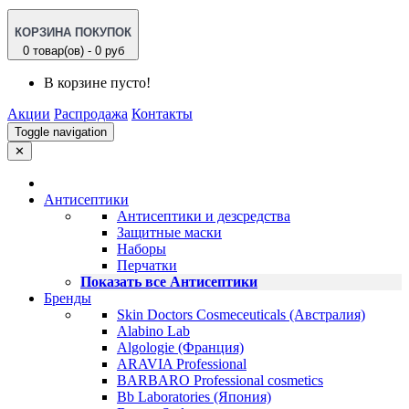
КОРЗИНА ПОКУПОК
0 товар(ов) - 0 руб
В корзине пусто!
Акции
Распродажа
Контакты
Toggle navigation
✕
Антисептики
Антисептики и дезсредства
Защитные маски
Наборы
Перчатки
Показать все Антисептики
Бренды
Skin Doctors Cosmeceuticals (Австралия)
Alabino Lab
Algologie (Франция)
ARAVIA Professional
BARBARO Professional cosmetics
Bb Laboratories (Япония)