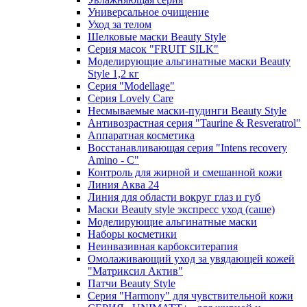
Универсальное очищение
Уход за телом
Шелковые маски Beauty Style
Серия масок "FRUIT SILK"
Моделирующие альгинатные маски Beauty
Style 1,2 кг
Серия "Modellage"
Cерия Lovely Care
Несмываемые маски-пудинги Beauty Style
Антивозрастная серия "Taurine & Resveratrol"
Аппаратная косметика
Восстанавливающая серия "Intens recovery
Amino - C"
Контроль для жирной и смешанной кожи
Линия Аква 24
Линия для области вокруг глаз и губ
Маски Beauty style экспресс уход (саше)
Моделирующие альгинатные маски
Наборы косметики
Неинвазивная карбокситерапия
Омолаживающий уход за увядающей кожей
"Матриксил Актив"
Патчи Beauty Style
Серия "Harmony" для чувствительной кожи