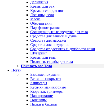
Депиляция
Кремы для рук
Кремы, гели для ног
Лосьоны, гели
Масла
Обертывания
Парафинотерапия
Солнцезащитные средства для тела
Средства для ванной и душа
Средства для массажа
Средства для похудения
Средства от растяжек и дряблости кожи
Шугаринг
Кремы для тела
Пилинги, скрабы для тела
Показать все Тело
Ногти
Базовые покрытия
Верхние покрытия
Книпсеры
Кусачки маникюрные
Кюретки, триммеры
Наращивание
Ножницы
Пилки и бафики