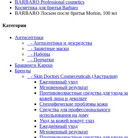
BARBARO Professional cosmetics
Косметика для бритья Barbaro
BARBARO Лосьон после бритья Morion, 100 мл
Категории
Антисептики
- Антисептики и дезсредства
- Защитные маски
- Наборы
- Перчатки
Брашинги Kapous
Бренды
- Skin Doctors Cosmeceuticals (Австралия)
Ежедневный уход
Мгновенный результат
Противовозрастные средства для ухода за
кожей лица и декольте
Специфические проблемы кожи
Средства для профессионального
использования на дому
Уход за кожей вокруг глаз
Ежедневный уход
Мгновенный результат
Противовозрастные средства для ухода за