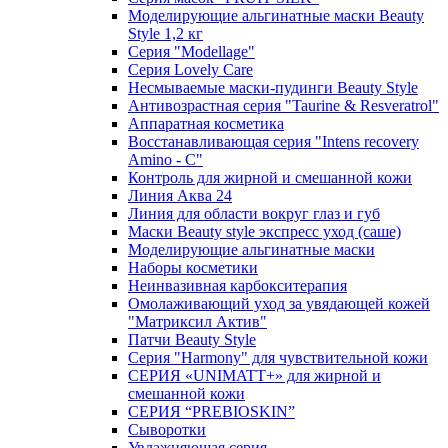
Моделирующие альгинатные маски Beauty
Style 1,2 кг
Серия "Modellage"
Cерия Lovely Care
Несмываемые маски-пудинги Beauty Style
Антивозрастная серия "Taurine & Resveratrol"
Аппаратная косметика
Восстанавливающая серия "Intens recovery
Amino - C"
Контроль для жирной и смешанной кожи
Линия Аква 24
Линия для области вокруг глаз и губ
Маски Beauty style экспресс уход (саше)
Моделирующие альгинатные маски
Наборы косметики
Неинвазивная карбокситерапия
Омолаживающий уход за увядающей кожей
"Матриксил Актив"
Патчи Beauty Style
Серия "Harmony" для чувствительной кожи
СЕРИЯ «UNIMATT+» для жирной и
смешанной кожи
СЕРИЯ “PREBIOSKIN”
Сыворотки
Увлажняющая серия