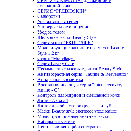
СЕРИЯ «UNIMATT+» для жирной и
смешанной кожи
СЕРИЯ “PREBIOSKIN”
Сыворотки
Увлажняющая серия
Универсальное очищение
Уход за телом
Шелковые маски Beauty Style
Серия масок "FRUIT SILK"
Моделирующие альгинатные маски Beauty
Style 1,2 кг
Серия "Modellage"
Cерия Lovely Care
Несмываемые маски-пудинги Beauty Style
Антивозрастная серия "Taurine & Resveratrol"
Аппаратная косметика
Восстанавливающая серия "Intens recovery
Amino - C"
Контроль для жирной и смешанной кожи
Линия Аква 24
Линия для области вокруг глаз и губ
Маски Beauty style экспресс уход (саше)
Моделирующие альгинатные маски
Наборы косметики
Неинвазивная карбокситерапия