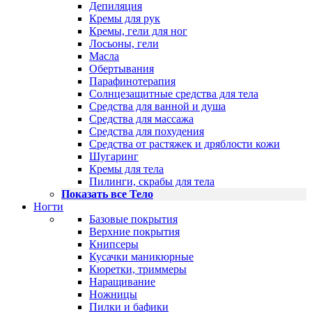
Депиляция
Кремы для рук
Кремы, гели для ног
Лосьоны, гели
Масла
Обертывания
Парафинотерапия
Солнцезащитные средства для тела
Средства для ванной и душа
Средства для массажа
Средства для похудения
Средства от растяжек и дряблости кожи
Шугаринг
Кремы для тела
Пилинги, скрабы для тела
Показать все Тело
Ногти
Базовые покрытия
Верхние покрытия
Книпсеры
Кусачки маникюрные
Кюретки, триммеры
Наращивание
Ножницы
Пилки и бафики