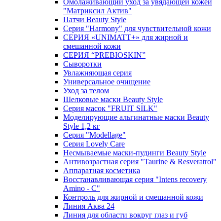
Омолаживающий уход за увядающей кожей
"Матриксил Актив"
Патчи Beauty Style
Серия "Harmony" для чувствительной кожи
СЕРИЯ «UNIMATT+» для жирной и
смешанной кожи
СЕРИЯ “PREBIOSKIN”
Сыворотки
Увлажняющая серия
Универсальное очищение
Уход за телом
Шелковые маски Beauty Style
Серия масок "FRUIT SILK"
Моделирующие альгинатные маски Beauty
Style 1,2 кг
Серия "Modellage"
Cерия Lovely Care
Несмываемые маски-пудинги Beauty Style
Антивозрастная серия "Taurine & Resveratrol"
Аппаратная косметика
Восстанавливающая серия "Intens recovery
Amino - C"
Контроль для жирной и смешанной кожи
Линия Аква 24
Линия для области вокруг глаз и губ