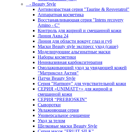
- Beauty Style
Антивозрастная серия "Taurine & Resveratrol"
Аппаратная косметика
Восстанавливающая серия "Intens recovery
Amino - C"
Контроль для жирной и смешанной кожи
Линия Аква 24
Линия для области вокруг глаз и губ
Маски Beauty style экспресс уход (саше)
Моделирующие альгинатные маски
Наборы косметики
Неинвазивная карбокситерапия
Омолаживающий уход за увядающей кожей
"Матриксил Актив"
Патчи Beauty Style
Серия "Harmony" для чувствительной кожи
СЕРИЯ «UNIMATT+» для жирной и
смешанной кожи
СЕРИЯ “PREBIOSKIN”
Сыворотки
Увлажняющая серия
Универсальное очищение
Уход за телом
Шелковые маски Beauty Style
Серия масок "FRUIT SILK"