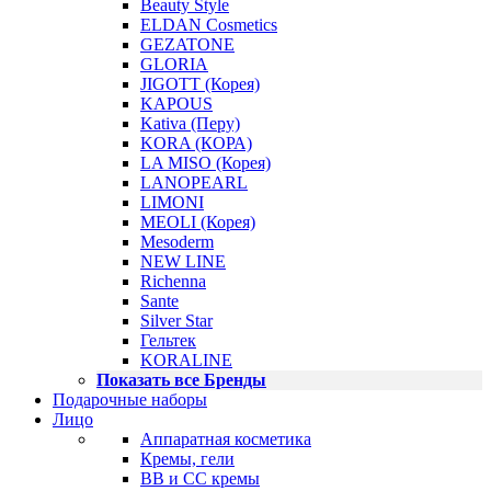
Beauty Style
ELDAN Cosmetics
GEZATONE
GLORIA
JIGOTT (Корея)
KAPOUS
Kativa (Перу)
KORA (КОРА)
LA MISO (Корея)
LANOPEARL
LIMONI
MEOLI (Корея)
Mesoderm
NEW LINE
Richenna
Sante
Silver Star
Гельтек
KORALINE
Показать все Бренды
Подарочные наборы
Лицо
Аппаратная косметика
Кремы, гели
BB и CC кремы