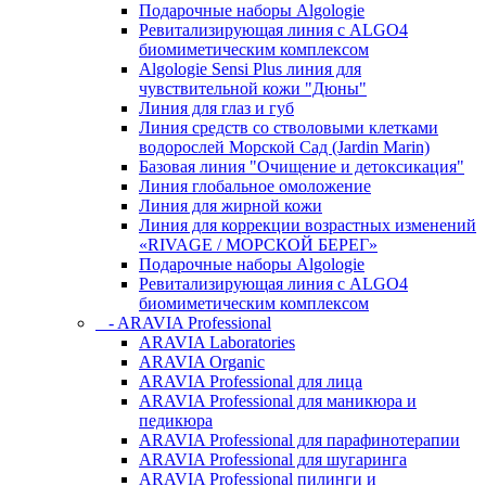
Подарочные наборы Algologie
Ревитализирующая линия с ALGO4
биомиметическим комплексом
Algologie Sensi Plus линия для
чувcтвительной кожи "Дюны"
Линия для глаз и губ
Линия средств со стволовыми клетками
водорослей Морской Сад (Jardin Marin)
Базовая линия "Очищение и детоксикация"
Линия глобальное омоложение
Линия для жирной кожи
Линия для коррекции возрастных изменений
«RIVAGE / МОРСКОЙ БЕРЕГ»
Подарочные наборы Algologie
Ревитализирующая линия с ALGO4
биомиметическим комплексом
- ARAVIA Professional
ARAVIA Laboratories
ARAVIA Organic
ARAVIA Professional для лица
ARAVIA Professional для маникюра и
педикюра
ARAVIA Professional для парафинотерапии
ARAVIA Professional для шугаринга
ARAVIA Professional пилинги и