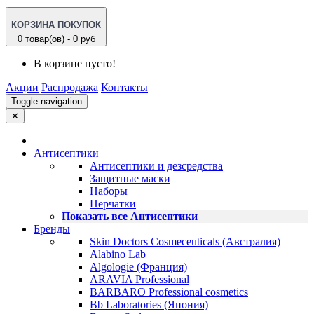
КОРЗИНА ПОКУПОК
0 товар(ов) - 0 руб
В корзине пусто!
Акции
Распродажа
Контакты
Toggle navigation
✕
Антисептики
Антисептики и дезсредства
Защитные маски
Наборы
Перчатки
Показать все Антисептики
Бренды
Skin Doctors Cosmeceuticals (Австралия)
Alabino Lab
Algologie (Франция)
ARAVIA Professional
BARBARO Professional cosmetics
Bb Laboratories (Япония)