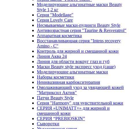
Моделирующие альгинатные маски Beauty
Style 1,2 кг
Серия "Modellage"
Cерия Lovely Care
Несмываемые маски-пудинги Beauty Style
Антивозрастная серия "Taurine & Resveratrol"
Аппаратная косметика
Восстанавливающая серия "Intens recovery
Amino - C"
Контроль для жирной и смешанной кожи
Линия Аква 24
Линия для области вокруг глаз и губ
Маски Beauty style экспресс уход (саше)
Моделирующие альгинатные маски
Наборы косметики
Неинвазивная карбокситерапия
Омолаживающий уход за увядающей кожей
"Матриксил Актив"
Патчи Beauty Style
Серия "Harmony" для чувствительной кожи
СЕРИЯ «UNIMATT+» для жирной и
смешанной кожи
СЕРИЯ “PREBIOSKIN”
Сыворотки
Увлажняющая серия