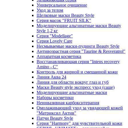
Универсальное очищение
Уход за телом
Шелковые маски Beauty Style
Серия масок "FRUIT SILK"
Моделирующие альгинатные маски Beauty
Style 1,2 кг
Серия "Modellage"
Cерия Lovely Care
Несмываемые маски-пудинги Beauty Style
Антивозрастная серия "Taurine & Resveratrol"
Аппаратная косметика
Восстанавливающая серия "Intens recovery
Amino - C"
Контроль для жирной и смешанной кожи
Линия Аква 24
Линия для области вокруг глаз и губ
Маски Beauty style экспресс уход (саше)
Моделирующие альгинатные маски
Наборы косметики
Неинвазивная карбокситерапия
Омолаживающий уход за увядающей кожей
"Матриксил Актив"
Патчи Beauty Style
Серия "Harmony" для чувствительной кожи