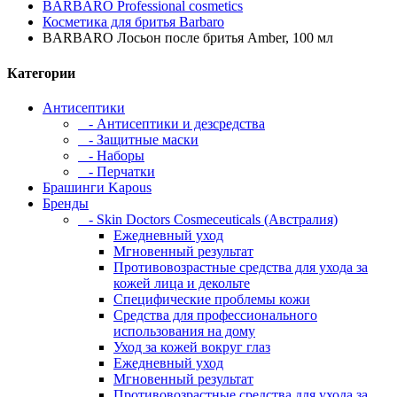
BARBARO Professional cosmetics
Косметика для бритья Barbaro
BARBARO Лосьон после бритья Amber, 100 мл
Категории
Антисептики
- Антисептики и дезсредства
- Защитные маски
- Наборы
- Перчатки
Брашинги Kapous
Бренды
- Skin Doctors Cosmeceuticals (Австралия)
Ежедневный уход
Мгновенный результат
Противовозрастные средства для ухода за
кожей лица и декольте
Специфические проблемы кожи
Средства для профессионального
использования на дому
Уход за кожей вокруг глаз
Ежедневный уход
Мгновенный результат
Противовозрастные средства для ухода за