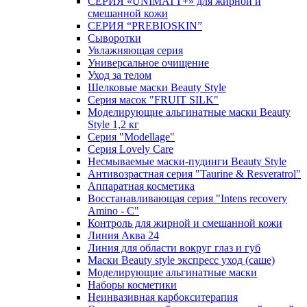
СЕРИЯ «UNIMATT+» для жирной и
смешанной кожи
СЕРИЯ “PREBIOSKIN”
Сыворотки
Увлажняющая серия
Универсальное очищение
Уход за телом
Шелковые маски Beauty Style
Серия масок "FRUIT SILK"
Моделирующие альгинатные маски Beauty
Style 1,2 кг
Серия "Modellage"
Cерия Lovely Care
Несмываемые маски-пудинги Beauty Style
Антивозрастная серия "Taurine & Resveratrol"
Аппаратная косметика
Восстанавливающая серия "Intens recovery
Amino - C"
Контроль для жирной и смешанной кожи
Линия Аква 24
Линия для области вокруг глаз и губ
Маски Beauty style экспресс уход (саше)
Моделирующие альгинатные маски
Наборы косметики
Неинвазивная карбокситерапия