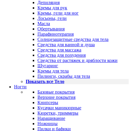
Депиляция
Кремы для рук
Кремы, гели для ног
Лосьоны, гели
Масла
Обертывания
Парафинотерапия
Солнцезащитные средства для тела
Средства для ванной и душа
Средства для массажа
Средства для похудения
Средства от растяжек и дряблости кожи
Шугаринг
Кремы для тела
Пилинги, скрабы для тела
Показать все Тело
Ногти
Базовые покрытия
Верхние покрытия
Книпсеры
Кусачки маникюрные
Кюретки, триммеры
Наращивание
Ножницы
Пилки и бафики