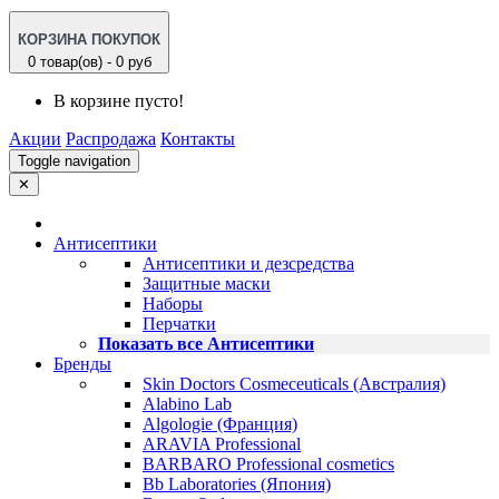
КОРЗИНА ПОКУПОК
0 товар(ов) - 0 руб
В корзине пусто!
Акции
Распродажа
Контакты
Toggle navigation
✕
Антисептики
Антисептики и дезсредства
Защитные маски
Наборы
Перчатки
Показать все Антисептики
Бренды
Skin Doctors Cosmeceuticals (Австралия)
Alabino Lab
Algologie (Франция)
ARAVIA Professional
BARBARO Professional cosmetics
Bb Laboratories (Япония)