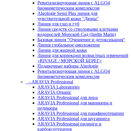
Ревитализирующая линия с ALGO4
биомиметическим комплексом
Algologie Sensi Plus линия для
чувcтвительной кожи "Дюны"
Линия для глаз и губ
Линия средств со стволовыми клетками
водорослей Морской Сад (Jardin Marin)
Базовая линия "Очищение и детоксикация"
Линия глобальное омоложение
Линия для жирной кожи
Линия для коррекции возрастных изменений
«RIVAGE / МОРСКОЙ БЕРЕГ»
Подарочные наборы Algologie
Ревитализирующая линия с ALGO4
биомиметическим комплексом
- ARAVIA Professional
ARAVIA Laboratories
ARAVIA Organic
ARAVIA Professional для лица
ARAVIA Professional для маникюра и
педикюра
ARAVIA Professional для парафинотерапии
ARAVIA Professional для шугаринга
ARAVIA Professional пилинги и
карбокситерапия