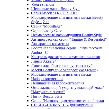
Уход за телом
Шелковые маски Beauty Style
Серия масок "FRUIT SILK"
Моделирующие альгинатные маски Beauty
Style 1,2 кг
Серия "Modellage"
Cерия Lovely Care
Несмываемые маски-пудинги Beauty Style
Антивозрастная серия "Taurine & Resveratrol"
Аппаратная косметика
Восстанавливающая серия "Intens recovery
Amino - C"
Контроль для жирной и смешанной кожи
Линия Аква 24
Линия для области вокруг глаз и губ
Маски Beauty style экспресс уход (саше)
Моделирующие альгинатные маски
Наборы косметики
Неинвазивная карбокситерапия
Омолаживающий уход за увядающей кожей
"Матриксил Актив"
Патчи Beauty Style
Серия "Harmony" для чувствительной кожи
СЕРИЯ «UNIMATT+» для жирной и