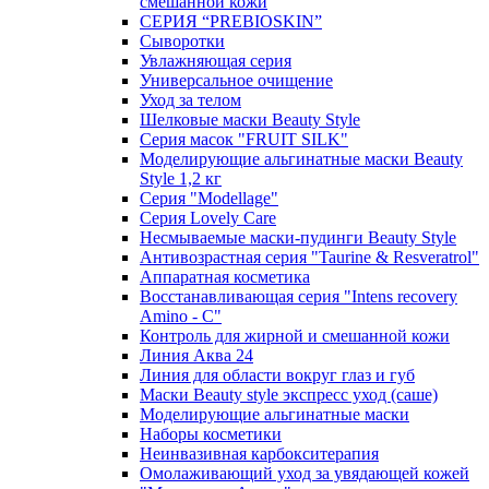
смешанной кожи
СЕРИЯ “PREBIOSKIN”
Сыворотки
Увлажняющая серия
Универсальное очищение
Уход за телом
Шелковые маски Beauty Style
Серия масок "FRUIT SILK"
Моделирующие альгинатные маски Beauty
Style 1,2 кг
Серия "Modellage"
Cерия Lovely Care
Несмываемые маски-пудинги Beauty Style
Антивозрастная серия "Taurine & Resveratrol"
Аппаратная косметика
Восстанавливающая серия "Intens recovery
Amino - C"
Контроль для жирной и смешанной кожи
Линия Аква 24
Линия для области вокруг глаз и губ
Маски Beauty style экспресс уход (саше)
Моделирующие альгинатные маски
Наборы косметики
Неинвазивная карбокситерапия
Омолаживающий уход за увядающей кожей