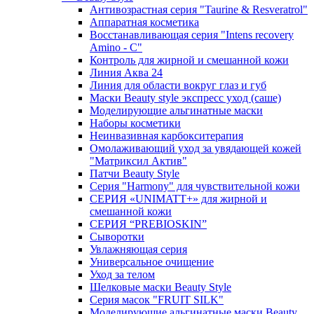
Антивозрастная серия "Taurine & Resveratrol"
Аппаратная косметика
Восстанавливающая серия "Intens recovery
Amino - C"
Контроль для жирной и смешанной кожи
Линия Аква 24
Линия для области вокруг глаз и губ
Маски Beauty style экспресс уход (саше)
Моделирующие альгинатные маски
Наборы косметики
Неинвазивная карбокситерапия
Омолаживающий уход за увядающей кожей
"Матриксил Актив"
Патчи Beauty Style
Серия "Harmony" для чувствительной кожи
СЕРИЯ «UNIMATT+» для жирной и
смешанной кожи
СЕРИЯ “PREBIOSKIN”
Сыворотки
Увлажняющая серия
Универсальное очищение
Уход за телом
Шелковые маски Beauty Style
Серия масок "FRUIT SILK"
Моделирующие альгинатные маски Beauty