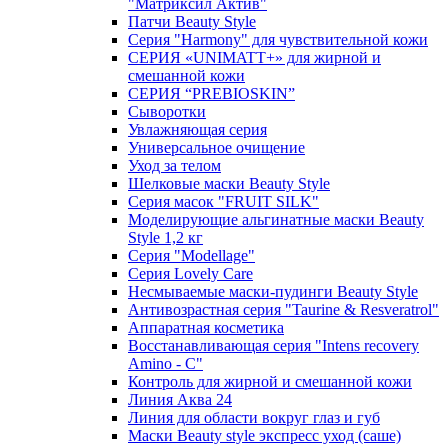
"Матриксил Актив"
Патчи Beauty Style
Серия "Harmony" для чувствительной кожи
СЕРИЯ «UNIMATT+» для жирной и
смешанной кожи
СЕРИЯ “PREBIOSKIN”
Сыворотки
Увлажняющая серия
Универсальное очищение
Уход за телом
Шелковые маски Beauty Style
Серия масок "FRUIT SILK"
Моделирующие альгинатные маски Beauty
Style 1,2 кг
Серия "Modellage"
Cерия Lovely Care
Несмываемые маски-пудинги Beauty Style
Антивозрастная серия "Taurine & Resveratrol"
Аппаратная косметика
Восстанавливающая серия "Intens recovery
Amino - C"
Контроль для жирной и смешанной кожи
Линия Аква 24
Линия для области вокруг глаз и губ
Маски Beauty style экспресс уход (саше)