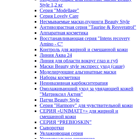
Style 1,2 кг
Серия "Modellage"
Cерия Lovely Care
Несмываемые маски-пудинги Beauty Style
Антивозрастная серия "Taurine & Resveratrol"
Аппаратная косметика
Восстанавливающая серия "Intens recovery
Amino - C"
Контроль для жирной и смешанной кожи
Линия Аква 24
Линия для области вокруг глаз и губ
Маски Beauty style экспресс уход (саше)
Моделирующие альгинатные маски
Наборы косметики
Неинвазивная карбокситерапия
Омолаживающий уход за увядающей кожей
"Матриксил Актив"
Патчи Beauty Style
Серия "Harmony" для чувствительной кожи
СЕРИЯ «UNIMATT+» для жирной и
смешанной кожи
СЕРИЯ “PREBIOSKIN”
Сыворотки
Увлажняющая серия
Универсальное очищение