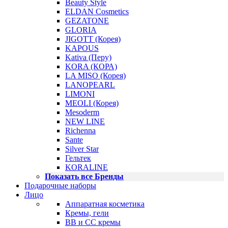
Beauty Style
ELDAN Cosmetics
GEZATONE
GLORIA
JIGOTT (Корея)
KAPOUS
Kativa (Перу)
KORA (КОРА)
LA MISO (Корея)
LANOPEARL
LIMONI
MEOLI (Корея)
Mesoderm
NEW LINE
Richenna
Sante
Silver Star
Гельтек
KORALINE
Показать все Бренды
Подарочные наборы
Лицо
Аппаратная косметика
Кремы, гели
BB и CC кремы