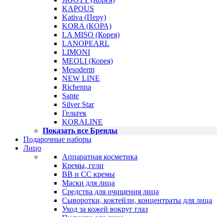
KAPOUS
Kativa (Перу)
KORA (КОРА)
LA MISO (Корея)
LANOPEARL
LIMONI
MEOLI (Корея)
Mesoderm
NEW LINE
Richenna
Sante
Silver Star
Гельтек
KORALINE
Показать все Бренды
Подарочные наборы
Лицо
Аппаратная косметика
Кремы, гели
BB и CC кремы
Маски для лица
Средства для очищения лица
Сыворотки, коктейли, концентраты для лица
Уход за кожей вокруг глаз