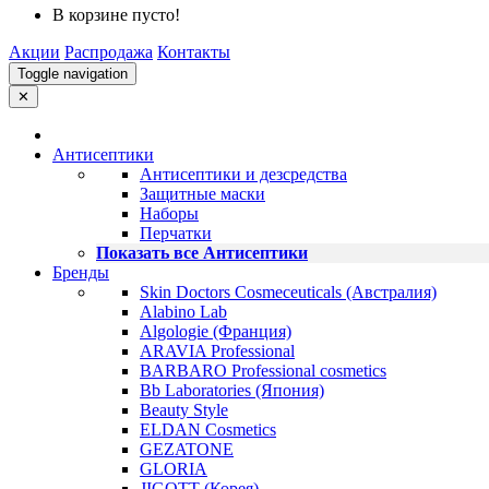
В корзине пусто!
Акции
Распродажа
Контакты
Toggle navigation
✕
Антисептики
Антисептики и дезсредства
Защитные маски
Наборы
Перчатки
Показать все Антисептики
Бренды
Skin Doctors Cosmeceuticals (Австралия)
Alabino Lab
Algologie (Франция)
ARAVIA Professional
BARBARO Professional cosmetics
Bb Laboratories (Япония)
Beauty Style
ELDAN Cosmetics
GEZATONE
GLORIA
JIGOTT (Корея)