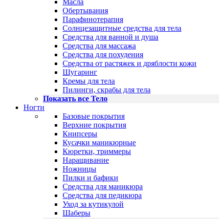
Масла
Обертывания
Парафинотерапия
Солнцезащитные средства для тела
Средства для ванной и душа
Средства для массажа
Средства для похудения
Средства от растяжек и дряблости кожи
Шугаринг
Кремы для тела
Пилинги, скрабы для тела
Показать все Тело
Ногти
Базовые покрытия
Верхние покрытия
Книпсеры
Кусачки маникюрные
Кюретки, триммеры
Наращивание
Ножницы
Пилки и бафики
Средства для маникюра
Средства для педикюра
Уход за кутикулой
Шаберы