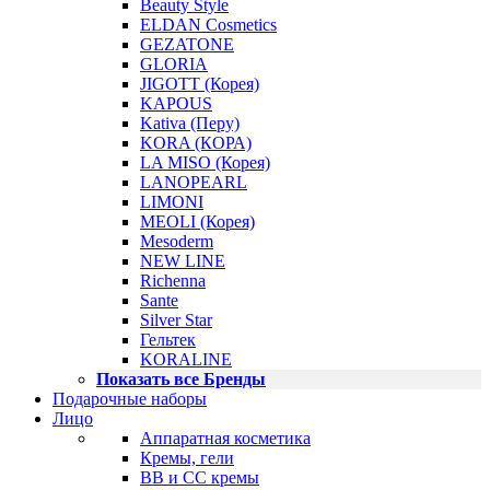
Beauty Style
ELDAN Cosmetics
GEZATONE
GLORIA
JIGOTT (Корея)
KAPOUS
Kativa (Перу)
KORA (КОРА)
LA MISO (Корея)
LANOPEARL
LIMONI
MEOLI (Корея)
Mesoderm
NEW LINE
Richenna
Sante
Silver Star
Гельтек
KORALINE
Показать все Бренды
Подарочные наборы
Лицо
Аппаратная косметика
Кремы, гели
BB и CC кремы