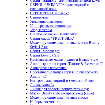
Серия "Harmony" для чувствительной кожи
СЕРИЯ «UNIMATT+» для жирной и
смешанной кожи
СЕРИЯ “PREBIOSKIN”
Сыворотки
Увлажняющая серия
Универсальное очищение
Уход за телом
Шелковые маски Beauty Style
Серия масок "FRUIT SILK"
Моделирующие альгинатные маски Beauty
Style 1,2 кг
Серия "Modellage"
Cерия Lovely Care
Несмываемые маски-пудинги Beauty Style
Антивозрастная серия "Taurine & Resveratrol"
Аппаратная косметика
Восстанавливающая серия "Intens recovery
Amino - C"
Контроль для жирной и смешанной кожи
Линия Аква 24
Линия для области вокруг глаз и губ
Маски Beauty style экспресс уход (саше)
Моделирующие альгинатные маски
Наборы косметики