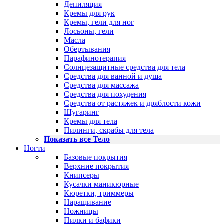
Депиляция
Кремы для рук
Кремы, гели для ног
Лосьоны, гели
Масла
Обертывания
Парафинотерапия
Солнцезащитные средства для тела
Средства для ванной и душа
Средства для массажа
Средства для похудения
Средства от растяжек и дряблости кожи
Шугаринг
Кремы для тела
Пилинги, скрабы для тела
Показать все Тело
Ногти
Базовые покрытия
Верхние покрытия
Книпсеры
Кусачки маникюрные
Кюретки, триммеры
Наращивание
Ножницы
Пилки и бафики