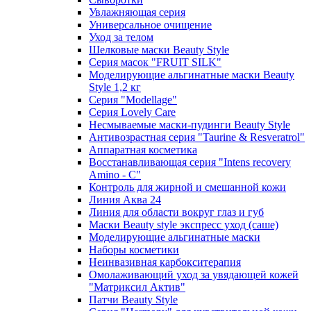
Увлажняющая серия
Универсальное очищение
Уход за телом
Шелковые маски Beauty Style
Серия масок "FRUIT SILK"
Моделирующие альгинатные маски Beauty
Style 1,2 кг
Серия "Modellage"
Cерия Lovely Care
Несмываемые маски-пудинги Beauty Style
Антивозрастная серия "Taurine & Resveratrol"
Аппаратная косметика
Восстанавливающая серия "Intens recovery
Amino - C"
Контроль для жирной и смешанной кожи
Линия Аква 24
Линия для области вокруг глаз и губ
Маски Beauty style экспресс уход (саше)
Моделирующие альгинатные маски
Наборы косметики
Неинвазивная карбокситерапия
Омолаживающий уход за увядающей кожей
"Матриксил Актив"
Патчи Beauty Style