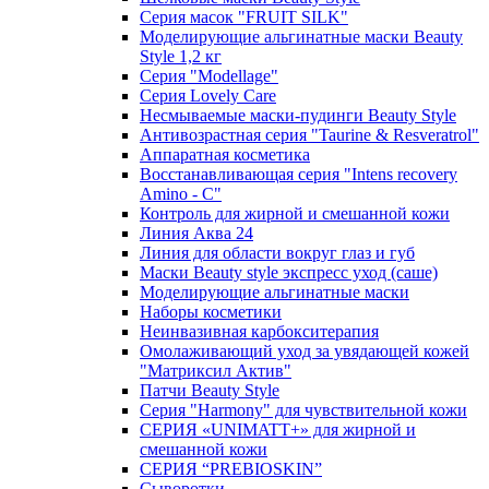
Серия масок "FRUIT SILK"
Моделирующие альгинатные маски Beauty
Style 1,2 кг
Серия "Modellage"
Cерия Lovely Care
Несмываемые маски-пудинги Beauty Style
Антивозрастная серия "Taurine & Resveratrol"
Аппаратная косметика
Восстанавливающая серия "Intens recovery
Amino - C"
Контроль для жирной и смешанной кожи
Линия Аква 24
Линия для области вокруг глаз и губ
Маски Beauty style экспресс уход (саше)
Моделирующие альгинатные маски
Наборы косметики
Неинвазивная карбокситерапия
Омолаживающий уход за увядающей кожей
"Матриксил Актив"
Патчи Beauty Style
Серия "Harmony" для чувствительной кожи
СЕРИЯ «UNIMATT+» для жирной и
смешанной кожи
СЕРИЯ “PREBIOSKIN”
Сыворотки