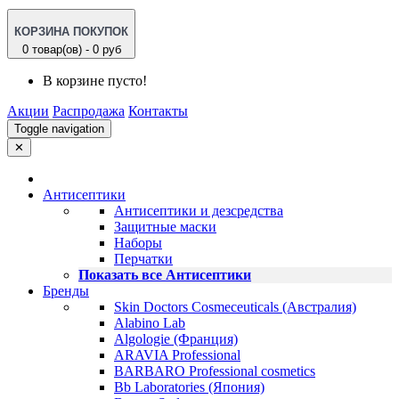
КОРЗИНА ПОКУПОК
0 товар(ов) - 0 руб
В корзине пусто!
Акции
Распродажа
Контакты
Toggle navigation
✕
Антисептики
Антисептики и дезсредства
Защитные маски
Наборы
Перчатки
Показать все Антисептики
Бренды
Skin Doctors Cosmeceuticals (Австралия)
Alabino Lab
Algologie (Франция)
ARAVIA Professional
BARBARO Professional cosmetics
Bb Laboratories (Япония)