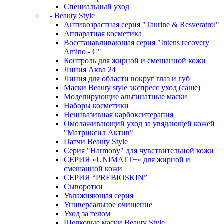
Специальный уход
- Beauty Style
Антивозрастная серия "Taurine & Resveratrol"
Аппаратная косметика
Восстанавливающая серия "Intens recovery
Amino - C"
Контроль для жирной и смешанной кожи
Линия Аква 24
Линия для области вокруг глаз и губ
Маски Beauty style экспресс уход (саше)
Моделирующие альгинатные маски
Наборы косметики
Неинвазивная карбокситерапия
Омолаживающий уход за увядающей кожей
"Матриксил Актив"
Патчи Beauty Style
Серия "Harmony" для чувствительной кожи
СЕРИЯ «UNIMATT+» для жирной и
смешанной кожи
СЕРИЯ “PREBIOSKIN”
Сыворотки
Увлажняющая серия
Универсальное очищение
Уход за телом
Шелковые маски Beauty Style