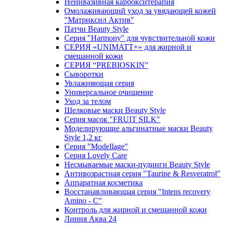
Неинвазивная карбокситерапия
Омолаживающий уход за увядающей кожей
"Матриксил Актив"
Патчи Beauty Style
Серия "Harmony" для чувствительной кожи
СЕРИЯ «UNIMATT+» для жирной и
смешанной кожи
СЕРИЯ “PREBIOSKIN”
Сыворотки
Увлажняющая серия
Универсальное очищение
Уход за телом
Шелковые маски Beauty Style
Серия масок "FRUIT SILK"
Моделирующие альгинатные маски Beauty
Style 1,2 кг
Серия "Modellage"
Cерия Lovely Care
Несмываемые маски-пудинги Beauty Style
Антивозрастная серия "Taurine & Resveratrol"
Аппаратная косметика
Восстанавливающая серия "Intens recovery
Amino - C"
Контроль для жирной и смешанной кожи
Линия Аква 24