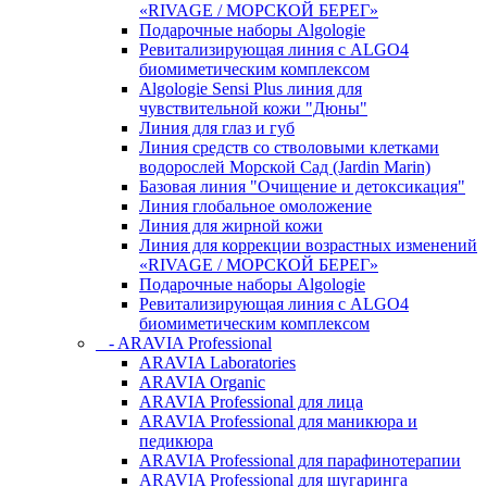
«RIVAGE / МОРСКОЙ БЕРЕГ»
Подарочные наборы Algologie
Ревитализирующая линия с ALGO4
биомиметическим комплексом
Algologie Sensi Plus линия для
чувcтвительной кожи "Дюны"
Линия для глаз и губ
Линия средств со стволовыми клетками
водорослей Морской Сад (Jardin Marin)
Базовая линия "Очищение и детоксикация"
Линия глобальное омоложение
Линия для жирной кожи
Линия для коррекции возрастных изменений
«RIVAGE / МОРСКОЙ БЕРЕГ»
Подарочные наборы Algologie
Ревитализирующая линия с ALGO4
биомиметическим комплексом
- ARAVIA Professional
ARAVIA Laboratories
ARAVIA Organic
ARAVIA Professional для лица
ARAVIA Professional для маникюра и
педикюра
ARAVIA Professional для парафинотерапии
ARAVIA Professional для шугаринга