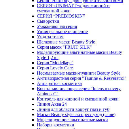
Серия "Harmony" для чувствительной кожи
СЕРИЯ «UNIMATT+» для жирной и
смешанной кожи
СЕРИЯ “PREBIOSKIN”
Сыворотки
Увлажняющая серия
Универсальное очищение
Уход за телом
Шелковые маски Beauty Style
Серия масок "FRUIT SILK"
Моделирующие альгинатные маски Beauty
Style 1,2 кг
Серия "Modellage"
Cерия Lovely Care
Несмываемые маски-пудинги Beauty Style
Антивозрастная серия "Taurine & Resveratrol"
Аппаратная косметика
Восстанавливающая серия "Intens recovery
Amino - C"
Контроль для жирной и смешанной кожи
Линия Аква 24
Линия для области вокруг глаз и губ
Маски Beauty style экспресс уход (саше)
Моделирующие альгинатные маски
Наборы косметики