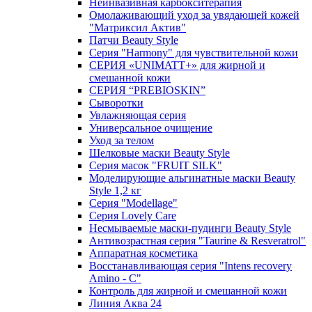
Неинвазивная карбокситерапия
Омолаживающий уход за увядающей кожей
"Матриксил Актив"
Патчи Beauty Style
Серия "Harmony" для чувствительной кожи
СЕРИЯ «UNIMATT+» для жирной и
смешанной кожи
СЕРИЯ “PREBIOSKIN”
Сыворотки
Увлажняющая серия
Универсальное очищение
Уход за телом
Шелковые маски Beauty Style
Серия масок "FRUIT SILK"
Моделирующие альгинатные маски Beauty
Style 1,2 кг
Серия "Modellage"
Cерия Lovely Care
Несмываемые маски-пудинги Beauty Style
Антивозрастная серия "Taurine & Resveratrol"
Аппаратная косметика
Восстанавливающая серия "Intens recovery
Amino - C"
Контроль для жирной и смешанной кожи
Линия Аква 24