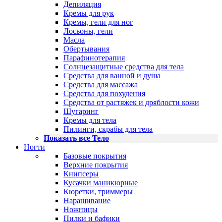
Депиляция
Кремы для рук
Кремы, гели для ног
Лосьоны, гели
Масла
Обертывания
Парафинотерапия
Солнцезащитные средства для тела
Средства для ванной и душа
Средства для массажа
Средства для похудения
Средства от растяжек и дряблости кожи
Шугаринг
Кремы для тела
Пилинги, скрабы для тела
Показать все Тело
Ногти
Базовые покрытия
Верхние покрытия
Книпсеры
Кусачки маникюрные
Кюретки, триммеры
Наращивание
Ножницы
Пилки и бафики