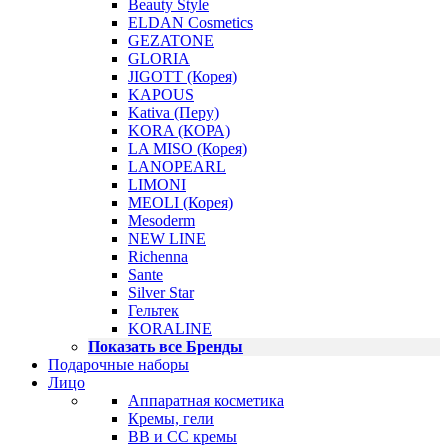
Beauty Style
ELDAN Cosmetics
GEZATONE
GLORIA
JIGOTT (Корея)
KAPOUS
Kativa (Перу)
KORA (КОРА)
LA MISO (Корея)
LANOPEARL
LIMONI
MEOLI (Корея)
Mesoderm
NEW LINE
Richenna
Sante
Silver Star
Гельтек
KORALINE
Показать все Бренды
Подарочные наборы
Лицо
Аппаратная косметика
Кремы, гели
BB и CC кремы