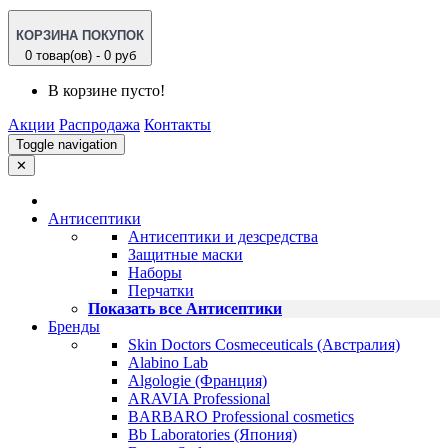
КОРЗИНА ПОКУПОК
0 товар(ов) - 0 руб
В корзине пусто!
Акции
Распродажа
Контакты
Toggle navigation
✕
Антисептики
Антисептики и дезсредства
Защитные маски
Наборы
Перчатки
Показать все Антисептики
Бренды
Skin Doctors Cosmeceuticals (Австралия)
Alabino Lab
Algologie (Франция)
ARAVIA Professional
BARBARO Professional cosmetics
Bb Laboratories (Япония)