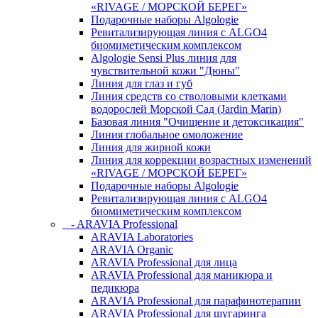
«RIVAGE / МОРСКОЙ БЕРЕГ»
Подарочные наборы Algologie
Ревитализирующая линия с ALGO4
биомиметическим комплексом
Algologie Sensi Plus линия для
чувcтвительной кожи "Дюны"
Линия для глаз и губ
Линия средств со стволовыми клетками
водорослей Морской Сад (Jardin Marin)
Базовая линия "Очищение и детоксикация"
Линия глобальное омоложение
Линия для жирной кожи
Линия для коррекции возрастных изменений
«RIVAGE / МОРСКОЙ БЕРЕГ»
Подарочные наборы Algologie
Ревитализирующая линия с ALGO4
биомиметическим комплексом
- ARAVIA Professional
ARAVIA Laboratories
ARAVIA Organic
ARAVIA Professional для лица
ARAVIA Professional для маникюра и
педикюра
ARAVIA Professional для парафинотерапии
ARAVIA Professional для шугаринга