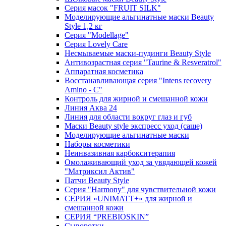
Серия масок "FRUIT SILK"
Моделирующие альгинатные маски Beauty
Style 1,2 кг
Серия "Modellage"
Cерия Lovely Care
Несмываемые маски-пудинги Beauty Style
Антивозрастная серия "Taurine & Resveratrol"
Аппаратная косметика
Восстанавливающая серия "Intens recovery
Amino - C"
Контроль для жирной и смешанной кожи
Линия Аква 24
Линия для области вокруг глаз и губ
Маски Beauty style экспресс уход (саше)
Моделирующие альгинатные маски
Наборы косметики
Неинвазивная карбокситерапия
Омолаживающий уход за увядающей кожей
"Матриксил Актив"
Патчи Beauty Style
Серия "Harmony" для чувствительной кожи
СЕРИЯ «UNIMATT+» для жирной и
смешанной кожи
СЕРИЯ “PREBIOSKIN”
Сыворотки