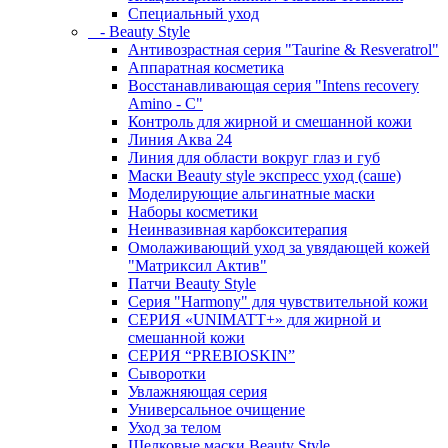
Специальный уход
- Beauty Style
Антивозрастная серия "Taurine & Resveratrol"
Аппаратная косметика
Восстанавливающая серия "Intens recovery
Amino - C"
Контроль для жирной и смешанной кожи
Линия Аква 24
Линия для области вокруг глаз и губ
Маски Beauty style экспресс уход (саше)
Моделирующие альгинатные маски
Наборы косметики
Неинвазивная карбокситерапия
Омолаживающий уход за увядающей кожей
"Матриксил Актив"
Патчи Beauty Style
Серия "Harmony" для чувствительной кожи
СЕРИЯ «UNIMATT+» для жирной и
смешанной кожи
СЕРИЯ “PREBIOSKIN”
Сыворотки
Увлажняющая серия
Универсальное очищение
Уход за телом
Шелковые маски Beauty Style