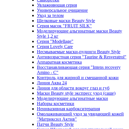
Увлажняющая серия
Универсальное очищение
Уход за телом
Шелковые маски Beauty Style
Серия масок "FRUIT SILK"
Моделирующие альгинатные маски Beauty
Style 1,2 кг
Серия "Modellage"
Cерия Lovely Care
Несмываемые маски-пудинги Beauty Style
Антивозрастная серия "Taurine & Resveratrol"
Аппаратная косметика
Восстанавливающая серия "Intens recovery
Amino - C"
Контроль для жирной и смешанной кожи
Линия Аква 24
Линия для области вокруг глаз и губ
Маски Beauty style экспресс уход (саше)
Моделирующие альгинатные маски
Наборы косметики
Неинвазивная карбокситерапия
Омолаживающий уход за увядающей кожей
"Матриксил Актив"
Патчи Beauty Style