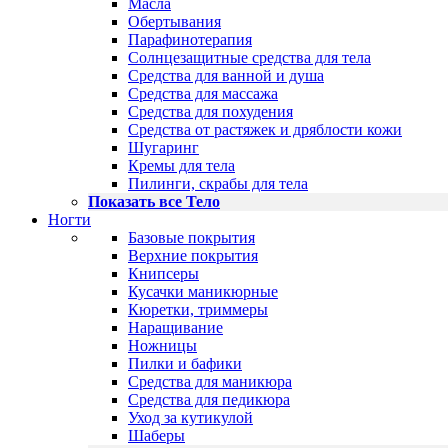
Масла
Обертывания
Парафинотерапия
Солнцезащитные средства для тела
Средства для ванной и душа
Средства для массажа
Средства для похудения
Средства от растяжек и дряблости кожи
Шугаринг
Кремы для тела
Пилинги, скрабы для тела
Показать все Тело
Ногти
Базовые покрытия
Верхние покрытия
Книпсеры
Кусачки маникюрные
Кюретки, триммеры
Наращивание
Ножницы
Пилки и бафики
Средства для маникюра
Средства для педикюра
Уход за кутикулой
Шаберы