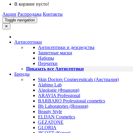
В корзине пусто!
Акции
Распродажа
Контакты
Toggle navigation
✕
Антисептики
Антисептики и дезсредства
Защитные маски
Наборы
Перчатки
Показать все Антисептики
Бренды
Skin Doctors Cosmeceuticals (Австралия)
Alabino Lab
Algologie (Франция)
ARAVIA Professional
BARBARO Professional cosmetics
Bb Laboratories (Япония)
Beauty Style
ELDAN Cosmetics
GEZATONE
GLORIA
JIGOTT (Корея)