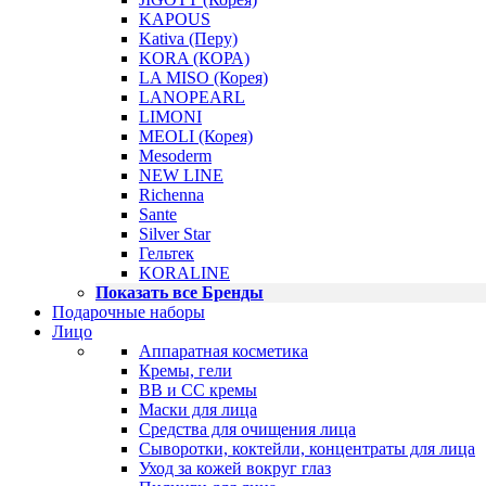
KAPOUS
Kativa (Перу)
KORA (КОРА)
LA MISO (Корея)
LANOPEARL
LIMONI
MEOLI (Корея)
Mesoderm
NEW LINE
Richenna
Sante
Silver Star
Гельтек
KORALINE
Показать все Бренды
Подарочные наборы
Лицо
Аппаратная косметика
Кремы, гели
BB и CC кремы
Маски для лица
Средства для очищения лица
Сыворотки, коктейли, концентраты для лица
Уход за кожей вокруг глаз